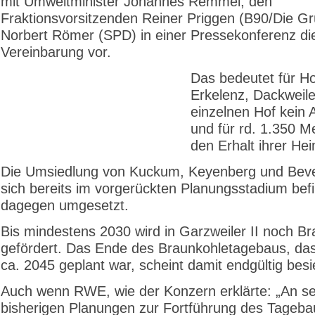
mit Umweltminister Johannes Remmel, den
Fraktionsvorsitzenden Reiner Priggen (B90/Die G
Norbert Römer (SPD) in einer Pressekonferenz di
Vereinbarung vor.
Das bedeutet für Ho
Erkelenz, Dackweile
einzelnen Hof kein
und für rd. 1.350 
den Erhalt ihrer Hei
Die Umsiedlung von Kuckum, Keyenberg und Beve
sich bereits im vorgerückten Planungsstadium befi
dagegen umgesetzt.
Bis mindestens 2030 wird in Garzweiler II noch B
gefördert. Das Ende des Braunkohletagebaus, das 
ca. 2045 geplant war, scheint damit endgültig besi
Auch wenn RWE, wie der Konzern erklärte: „An s
bisherigen Planungen zur Fortführung des Tageba