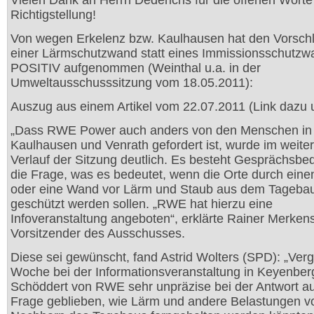
Vielen Dank an Herrn Dederichs für die offenen Worte
Richtigstellung!
Von wegen Erkelenz bzw. Kaulhausen hat den Vorsch
einer Lärmschutzwand statt eines Immissionsschutzwa
POSITIV aufgenommen (Weinthal u.a. in der
Umweltausschusssitzung vom 18.05.2011):
Auszug aus einem Artikel vom 22.07.2011 (Link dazu 
„Dass RWE Power auch anders von den Menschen in
Kaulhausen und Venrath gefordert ist, wurde im weite
Verlauf der Sitzung deutlich. Es besteht Gesprächsbed
die Frage, was es bedeutet, wenn die Orte durch eine
oder eine Wand vor Lärm und Staub aus dem Tageba
geschützt werden sollen. „RWE hat hierzu eine
Infoveranstaltung angeboten“, erklärte Rainer Merken
Vorsitzender des Ausschusses.
Diese sei gewünscht, fand Astrid Wolters (SPD): „Ve
Woche bei der Informationsveranstaltung in Keyenberg 
Schöddert von RWE sehr unpräzise bei der Antwort au
Frage geblieben, wie Lärm und andere Belastungen v