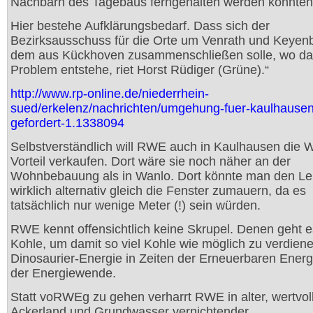
Nachbarn des Tagebaus ferngehalten werden könnten
Hier bestehe Aufklärungsbedarf. Dass sich der
Bezirksausschuss für die Orte um Venrath und Keyenb
dem aus Kückhoven zusammenschließen solle, wo da
Problem entstehe, riet Horst Rüdiger (Grüne).“
http://www.rp-online.de/niederrhein-
sued/erkelenz/nachrichten/umgehung-fuer-kaulhausen
gefordert-1.1338094
Selbstverständlich will RWE auch in Kaulhausen die 
Vorteil verkaufen. Dort wäre sie noch näher an der
Wohnbebauung als in Wanlo. Dort könnte man den Le
wirklich alternativ gleich die Fenster zumauern, da es
tatsächlich nur wenige Meter (!) sein würden.
RWE kennt offensichtlich keine Skrupel. Denen geht 
Kohle, um damit so viel Kohle wie möglich zu verdiene
Dinosaurier-Energie in Zeiten der Erneuerbaren Ener
der Energiewende.
Statt voRWEg zu gehen verharrt RWE in alter, wertvol
Ackerland und Grundwasser vernichtender