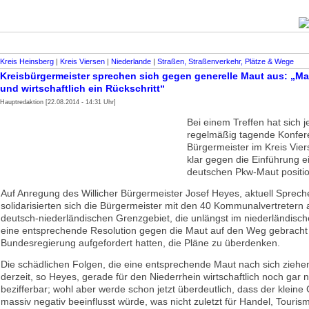
Kreis Heinsberg
|
Kreis Viersen
|
Niederlande
|
Straßen, Straßenverkehr, Plätze & Wege
Kreisbürgermeister sprechen sich gegen generelle Maut aus: „M
und wirtschaftlich ein Rückschritt“
Hauptredaktion [22.08.2014 - 14:31 Uhr]
Bei einem Treffen hat sich je
regelmäßig tagende Konfer
Bürgermeister im Kreis Vier
klar gegen die Einführung e
deutschen Pkw-Maut positio
Auf Anregung des Willicher Bürgermeister Josef Heyes, aktuell Sprech
solidarisierten sich die Bürgermeister mit den 40 Kommunalvertretern
deutsch-niederländischen Grenzgebiet, die unlängst im niederländisc
eine entsprechende Resolution gegen die Maut auf den Weg gebracht
Bundesregierung aufgefordert hatten, die Pläne zu überdenken.
Die schädlichen Folgen, die eine entsprechende Maut nach sich ziehe
derzeit, so Heyes, gerade für den Niederrhein wirtschaftlich noch gar n
bezifferbar; wohl aber werde schon jetzt überdeutlich, dass der kleine
massiv negativ beeinflusst würde, was nicht zuletzt für Handel, Touris