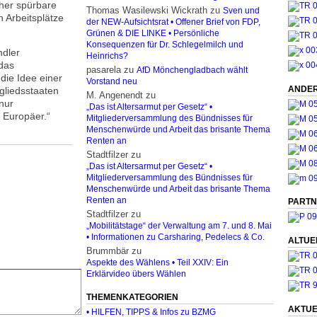
her spürbare
Thomas Wasilewski Wickrath
zu
Sven und
 Arbeitsplätze
der NEW-Aufsichtsrat • Offener Brief von FDP,
Grünen & DIE LINKE • Persönliche
Konsequenzen für Dr. Schlegelmilch und
ndler
Heinrichs?
das
pasarela
zu
AfD Mönchengladbach wählt
die Idee einer
Vorstand neu
ANDER
gliedsstaaten
M. Angenendt
zu
 nur
„Das ist Altersarmut per Gesetz“ •
 Europäer.“
Mitgliederversammlung des Bündnisses für
Menschenwürde und Arbeit das brisante Thema
Renten an
Stadtfilzer
zu
„Das ist Altersarmut per Gesetz“ •
Mitgliederversammlung des Bündnisses für
Menschenwürde und Arbeit das brisante Thema
Renten an
PARTN
Stadtfilzer
zu
„Mobilitätstage“ der Verwaltung am 7. und 8. Mai
• Informationen zu Carsharing, Pedelecs & Co.
ALTUE
Brummbär
zu
Aspekte des Wählens • Teil XXIV: Ein
Erklärvideo übers Wählen
THEMENKATEGORIEN
AKTUE
• HILFEN, TIPPS & Infos zu BZMG