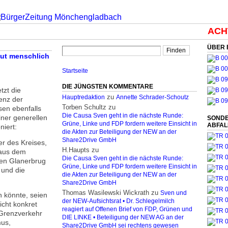
ACHT
ÜBER 
aut menschlich
Startseite
DIE JÜNGSTEN KOMMENTARE
tzt die
zu
Hauptredaktion
Annette Schrader-Schoutz
enz der
Torben Schultz
zu
sen ebenfalls
Die Causa Sven geht in die nächste Runde:
iner generellen
SONDE
Grüne, Linke und FDP fordern weitere Einsicht in
ABFA
niert:
die Akten zur Beteiligung der NEW an der
Share2Drive GmbH
er des Kreises,
H.Haupts
zu
 aus dem
Die Causa Sven geht in die nächste Runde:
hen Glanerbrug
Grüne, Linke und FDP fordern weitere Einsicht in
 und die
die Akten zur Beteiligung der NEW an der
Share2Drive GmbH
Thomas Wasilewski Wickrath
zu
Sven und
n könnte, seien
der NEW-Aufsichtsrat • Dr. Schlegelmilch
icht konkret
reagiert auf Offenen Brief von FDP, Grünen und
 Grenzverkehr
DIE LINKE • Beteiligung der NEW AG an der
mus,
Share2Drive GmbH sei rechtens gewesen