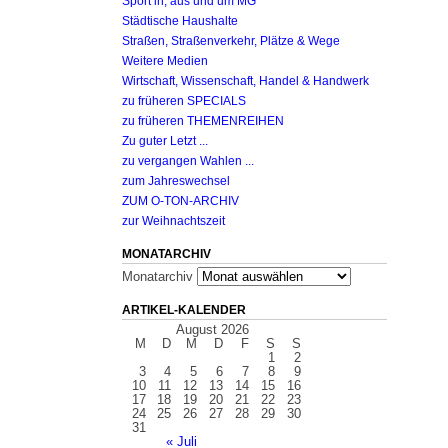
Sport in, aus und um MG
Städtische Haushalte
Straßen, Straßenverkehr, Plätze & Wege
Weitere Medien
Wirtschaft, Wissenschaft, Handel & Handwerk
zu früheren SPECIALS
zu früheren THEMENREIHEN
Zu guter Letzt ...
zu vergangen Wahlen ...
zum Jahreswechsel
ZUM O-TON-ARCHIV
zur Weihnachtszeit
MONATARCHIV
Monatarchiv
ARTIKEL-KALENDER
August 2026
M
D
M
D
F
S
S
1
2
3
4
5
6
7
8
9
10
11
12
13
14
15
16
17
18
19
20
21
22
23
24
25
26
27
28
29
30
31
« Juli