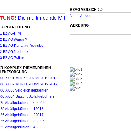
BZMG VERSION 2.0
Neue Version
UNG!
Die multimediale Mit-Mach-Zeitung für Mönchengla
WERBUNG
BÜRGERZEITUNG
R-KOMPLEX THEMENREIHEN
LLENTSORGUNG