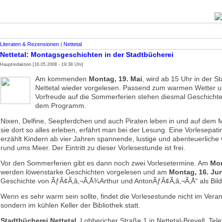
Literaten & Rezensionen
|
Nettetal
Nettetal: Montagsgeschichten in der Stadtbücherei
Hauptredaktion [16.05.2008 - 19:38 Uhr]
Am kommenden
Montag, 19. Mai
, wird ab 15 Uhr in der S
Nettetal wieder vorgelesen. Passend zum warmen Wetter u
Vorfreude auf die Sommerferien stehen diesmal Geschicht
dem Programm.
Nixen, Delfine, Seepferdchen und auch Piraten leben in und auf dem
sie dort so alles erleben, erfährt man bei der Lesung. Eine Vorlesepatin
erzählt Kindern ab vier Jahren spannende, lustige und abenteuerliche
rund ums Meer. Der Eintritt zu dieser Vorlesestunde ist frei.
Vor den Sommerferien gibt es dann noch zwei Vorlesetermine. Am
Mon
werden löwenstarke Geschichten vorgelesen und am
Montag, 16. Jun
Geschichte von ÃƒÂ¢Ã‚â‚¬Ã‚Å¾Arthur und AntonÃƒÂ¢Ã‚â‚¬Ã‚Å“ als Bild
Wenn es sehr warm sein sollte, findet die Vorlesestunde nicht im Vera
sondern im kühlen Keller der Bibliothek statt.
Stadtbücherei Nettetal,
Lobbericher Straße 1 in Nettetal-Breyell, Tele