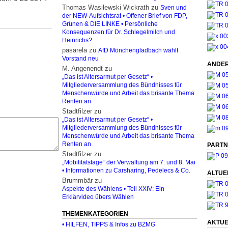
Thomas Wasilewski Wickrath
zu
Sven und
der NEW-Aufsichtsrat • Offener Brief von FDP,
Grünen & DIE LINKE • Persönliche
Konsequenzen für Dr. Schlegelmilch und
Heinrichs?
pasarela
zu
AfD Mönchengladbach wählt
Vorstand neu
ANDER
M. Angenendt
zu
„Das ist Altersarmut per Gesetz“ •
Mitgliederversammlung des Bündnisses für
Menschenwürde und Arbeit das brisante Thema
Renten an
Stadtfilzer
zu
„Das ist Altersarmut per Gesetz“ •
Mitgliederversammlung des Bündnisses für
Menschenwürde und Arbeit das brisante Thema
Renten an
PARTN
Stadtfilzer
zu
„Mobilitätstage“ der Verwaltung am 7. und 8. Mai
• Informationen zu Carsharing, Pedelecs & Co.
ALTUE
Brummbär
zu
Aspekte des Wählens • Teil XXIV: Ein
Erklärvideo übers Wählen
THEMENKATEGORIEN
AKTUE
• HILFEN, TIPPS & Infos zu BZMG