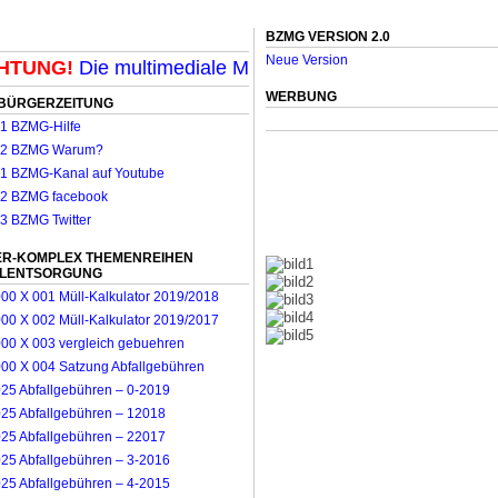
BZMG VERSION 2.0
Neue Version
TUNG!
Die multimediale Mit-Mach-Zeitung für Möncheng
WERBUNG
BÜRGERZEITUNG
R-KOMPLEX THEMENREIHEN
LLENTSORGUNG