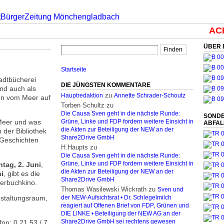
ACH
ÜBER 
Startseite
tadtbücherei
DIE JÜNGSTEN KOMMENTARE
nd auch als
zu
Hauptredaktion
Annette Schrader-Schoutz
en vom Meer auf
Torben Schultz
zu
Die Causa Sven geht in die nächste Runde:
SONDE
 Meer und was
Grüne, Linke und FDP fordern weitere Einsicht in
ABFA
die Akten zur Beteiligung der NEW an der
 der Bibliothek
Share2Drive GmbH
 Geschichten
H.Haupts
zu
Die Causa Sven geht in die nächste Runde:
tag, 2. Juni
,
Grüne, Linke und FDP fordern weitere Einsicht in
die Akten zur Beteiligung der NEW an der
i
, gibt es die
Share2Drive GmbH
erbuchkino.
Thomas Wasilewski Wickrath
zu
Sven und
nstaltungsraum,
der NEW-Aufsichtsrat • Dr. Schlegelmilch
reagiert auf Offenen Brief von FDP, Grünen und
DIE LINKE • Beteiligung der NEW AG an der
fon: 0 21 53 / 7
Share2Drive GmbH sei rechtens gewesen