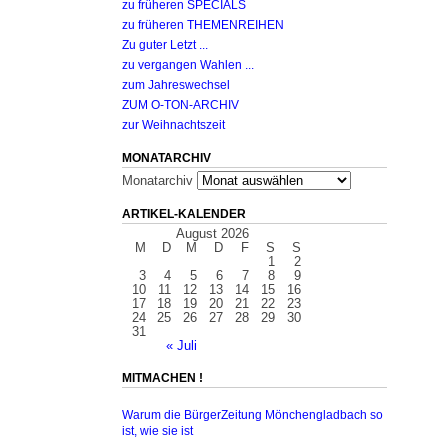
zu früheren SPECIALS
zu früheren THEMENREIHEN
Zu guter Letzt ...
zu vergangen Wahlen ...
zum Jahreswechsel
ZUM O-TON-ARCHIV
zur Weihnachtszeit
MONATARCHIV
Monatarchiv
ARTIKEL-KALENDER
August 2026
M
D
M
D
F
S
S
1
2
3
4
5
6
7
8
9
10
11
12
13
14
15
16
17
18
19
20
21
22
23
24
25
26
27
28
29
30
31
« Juli
MITMACHEN !
Warum die BürgerZeitung Mönchengladbach so
ist, wie sie ist