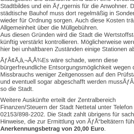
Stadtbildes und ein Ãƒ„rgernis für die Anwohner. 
städtische Bauhof muss dort regelmäßig in Sonde
wieder für Ordnung sorgen. Auch diese Kosten trä
Allgemeinheit über die Müllgebühren.
Aus diesen Gründen wird die Stadt die Wertstoffst
künftig verstärkt kontrollieren. Möglicherweise we
hier bei unhaltbaren Zuständen einige Stationen 
ÃƒÂ¢Ã‚â‚¬Ã‚Å¾Es wäre schade, wenn diese
bürgerfreundliche Entsorgungsmöglichkeit wegen 
Missbrauchs weniger Zeitgenossen auf den Prüfs
und eventuell sogar abgeschafft werden mussÃƒÂ
so die Stadt.
Weitere Auskünfte erteilt der Zentralbereich
Finanzen/Steuern der Stadt Nettetal unter Telefon
02153/898-2202. Die Stadt zahlt übrigens für sach
Hinweise, die zur Ermittlung von ÃƒÅ“beltätern füh
Anerkennungsbetrag von 20,00 Euro
.