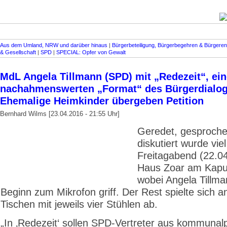
Aus dem Umland, NRW und darüber hinaus
|
Bürgerbeteiligung, Bürgerbegehren & Bürgeren
& Gesellschaft
|
SPD
|
SPECIAL: Opfer von Gewalt
MdL Angela Tillmann (SPD) mit „Redezeit“, ei
nachahmenswerten „Format“ des Bürgerdialog
Ehemalige Heimkinder übergeben Petition
Bernhard Wilms [23.04.2016 - 21:55 Uhr]
Geredet, gesproch
diskutiert wurde vie
Freitagabend (22.0
Haus Zoar am Kapuz
wobei Angela Tillma
Beginn zum Mikrofon griff. Der Rest spielte sich 
Tischen mit jeweils vier Stühlen ab.
„In ‚Redezeit‘ sollen SPD-Vertreter aus kommunalpo