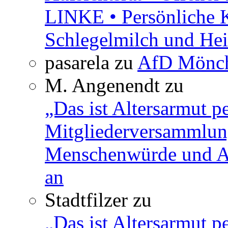
LINKE • Persönliche 
Schlegelmilch und Hei
pasarela
zu
AfD Mönch
M. Angenendt
zu
„Das ist Altersarmut p
Mitgliederversammlun
Menschenwürde und Ar
an
Stadtfilzer
zu
„Das ist Altersarmut p