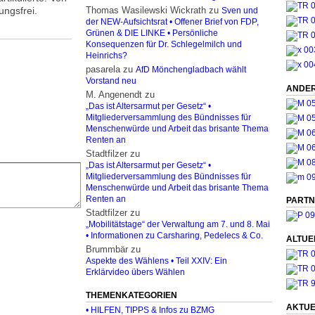
ngsfrei.
Thomas Wasilewski Wickrath
zu
Sven und
der NEW-Aufsichtsrat • Offener Brief von FDP,
Grünen & DIE LINKE • Persönliche
Konsequenzen für Dr. Schlegelmilch und
Heinrichs?
pasarela
zu
AfD Mönchengladbach wählt
Vorstand neu
ANDER
M. Angenendt
zu
„Das ist Altersarmut per Gesetz“ •
Mitgliederversammlung des Bündnisses für
Menschenwürde und Arbeit das brisante Thema
Renten an
Stadtfilzer
zu
„Das ist Altersarmut per Gesetz“ •
Mitgliederversammlung des Bündnisses für
Menschenwürde und Arbeit das brisante Thema
Renten an
PARTN
Stadtfilzer
zu
„Mobilitätstage“ der Verwaltung am 7. und 8. Mai
• Informationen zu Carsharing, Pedelecs & Co.
ALTUE
Brummbär
zu
Aspekte des Wählens • Teil XXIV: Ein
Erklärvideo übers Wählen
THEMENKATEGORIEN
AKTUE
• HILFEN, TIPPS & Infos zu BZMG