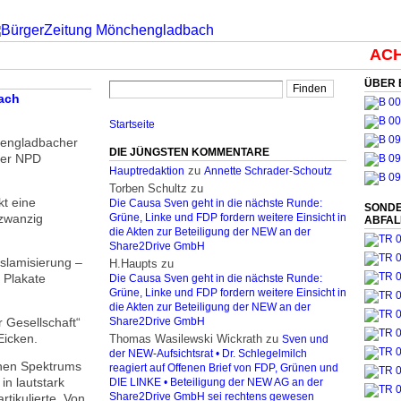
ACHT
ÜBER 
ach
Startseite
hengladbacher
DIE JÜNGSTEN KOMMENTARE
 der NPD
zu
Hauptredaktion
Annette Schrader-Schoutz
Torben Schultz
zu
t eine
Die Causa Sven geht in die nächste Runde:
SONDE
 zwanzig
Grüne, Linke und FDP fordern weitere Einsicht in
ABFA
die Akten zur Beteiligung der NEW an der
Share2Drive GmbH
 Islamisierung –
H.Haupts
zu
 Plakate
Die Causa Sven geht in die nächste Runde:
Grüne, Linke und FDP fordern weitere Einsicht in
die Akten zur Beteiligung der NEW an der
 Gesellschaft“
Share2Drive GmbH
Eicken.
Thomas Wasilewski Wickrath
zu
Sven und
der NEW-Aufsichtsrat • Dr. Schlegelmilch
chen Spektrums
reagiert auf Offenen Brief von FDP, Grünen und
in lautstark
DIE LINKE • Beteiligung der NEW AG an der
rtikulierte. Von
Share2Drive GmbH sei rechtens gewesen