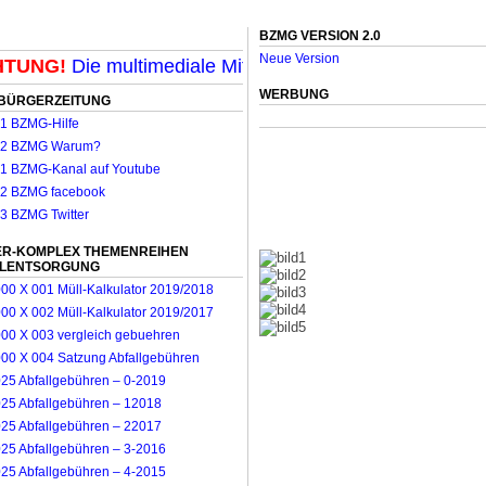
BZMG VERSION 2.0
Neue Version
UNG!
Die multimediale Mit-Mach-Zeitung für Mönchengl
WERBUNG
BÜRGERZEITUNG
R-KOMPLEX THEMENREIHEN
LLENTSORGUNG