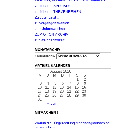
Wirtschaft, Wissenschaft, Handel & Handwerk
zu früheren SPECIALS
zu früheren THEMENREIHEN
Zu guter Letzt ...
zu vergangen Wahlen ...
zum Jahreswechsel
ZUM O-TON-ARCHIV
zur Weihnachtszeit
MONATARCHIV
Monatarchiv
ARTIKEL-KALENDER
August 2026
M
D
M
D
F
S
S
1
2
3
4
5
6
7
8
9
10
11
12
13
14
15
16
17
18
19
20
21
22
23
24
25
26
27
28
29
30
31
« Juli
MITMACHEN !
Warum die BürgerZeitung Mönchengladbach so
ist, wie sie ist