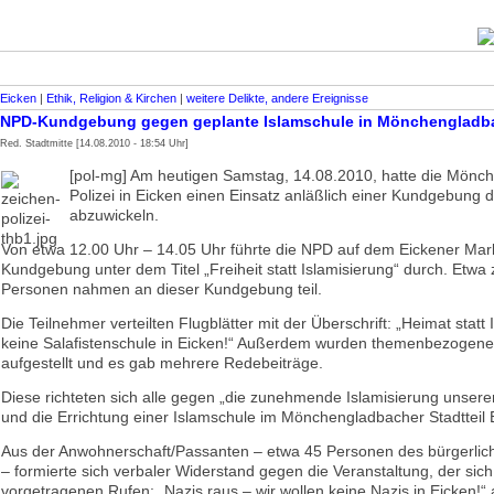
Eicken
|
Ethik, Religion & Kirchen
|
weitere Delikte, andere Ereignisse
NPD-Kundgebung gegen geplante Islamschule in Mönchengladb
Red. Stadtmitte [14.08.2010 - 18:54 Uhr]
[pol-mg] Am heutigen Samstag, 14.08.2010, hatte die Mönc
Polizei in Eicken einen Einsatz anläßlich einer Kundgebung
abzuwickeln.
Von etwa 12.00 Uhr – 14.05 Uhr führte die NPD auf dem Eickener Mark
Kundgebung unter dem Titel „Freiheit statt Islamisierung“ durch. Etwa
Personen nahmen an dieser Kundgebung teil.
Die Teilnehmer verteilten Flugblätter mit der Überschrift: „Heimat statt
keine Salafistenschule in Eicken!“ Außerdem wurden themenbezogene
aufgestellt und es gab mehrere Redebeiträge.
Diese richteten sich alle gegen „die zunehmende Islamisierung unserer
und die Errichtung einer Islamschule im Mönchengladbacher Stadtteil 
Aus der Anwohnerschaft/Passanten – etwa 45 Personen des bürgerli
– formierte sich verbaler Widerstand gegen die Veranstaltung, der sich 
vorgetragenen Rufen: „Nazis raus – wir wollen keine Nazis in Eicken!“ a