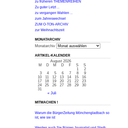
zu früheren THEMENREIHEN
Zu guter Letzt ...
zu vergangen Wahlen ...
zum Jahreswechsel
ZUM O-TON-ARCHIV
zur Weihnachtszeit
MONATARCHIV
Monatarchiv
ARTIKEL-KALENDER
August 2026
M
D
M
D
F
S
S
1
2
3
4
5
6
7
8
9
10
11
12
13
14
15
16
17
18
19
20
21
22
23
24
25
26
27
28
29
30
31
« Juli
MITMACHEN !
Warum die BürgerZeitung Mönchengladbach so
ist, wie sie ist
Werden auch Sie Bürger-Journalist und Stadt-