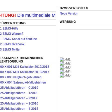
BZMG VERSION 2.0
Neue Version
TUNG!
Die multimediale Mit-Mach-Zeitung für Mönchengl
WERBUNG
BÜRGERZEITUNG
R-KOMPLEX THEMENREIHEN
LLENTSORGUNG