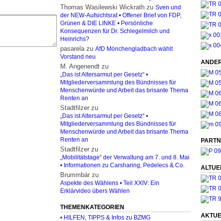
Thomas Wasilewski Wickrath
zu
Sven und
der NEW-Aufsichtsrat • Offener Brief von FDP,
Grünen & DIE LINKE • Persönliche
Konsequenzen für Dr. Schlegelmilch und
Heinrichs?
pasarela
zu
AfD Mönchengladbach wählt
Vorstand neu
ANDER
M. Angenendt
zu
„Das ist Altersarmut per Gesetz“ •
Mitgliederversammlung des Bündnisses für
Menschenwürde und Arbeit das brisante Thema
Renten an
Stadtfilzer
zu
„Das ist Altersarmut per Gesetz“ •
Mitgliederversammlung des Bündnisses für
Menschenwürde und Arbeit das brisante Thema
Renten an
PARTN
Stadtfilzer
zu
„Mobilitätstage“ der Verwaltung am 7. und 8. Mai
• Informationen zu Carsharing, Pedelecs & Co.
ALTUE
Brummbär
zu
Aspekte des Wählens • Teil XXIV: Ein
Erklärvideo übers Wählen
THEMENKATEGORIEN
AKTUE
• HILFEN, TIPPS & Infos zu BZMG