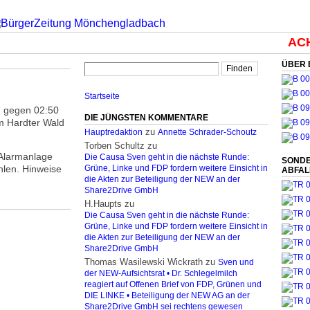
ACH
ÜBER 
Startseite
. gegen 02:50
DIE JÜNGSTEN KOMMENTARE
m Hardter Wald
zu
Hauptredaktion
Annette Schrader-Schoutz
Torben Schultz
zu
 Alarmanlage
Die Causa Sven geht in die nächste Runde:
SONDE
hlen. Hinweise
Grüne, Linke und FDP fordern weitere Einsicht in
ABFA
die Akten zur Beteiligung der NEW an der
Share2Drive GmbH
H.Haupts
zu
Die Causa Sven geht in die nächste Runde:
Grüne, Linke und FDP fordern weitere Einsicht in
die Akten zur Beteiligung der NEW an der
Share2Drive GmbH
Thomas Wasilewski Wickrath
zu
Sven und
der NEW-Aufsichtsrat • Dr. Schlegelmilch
reagiert auf Offenen Brief von FDP, Grünen und
DIE LINKE • Beteiligung der NEW AG an der
Share2Drive GmbH sei rechtens gewesen