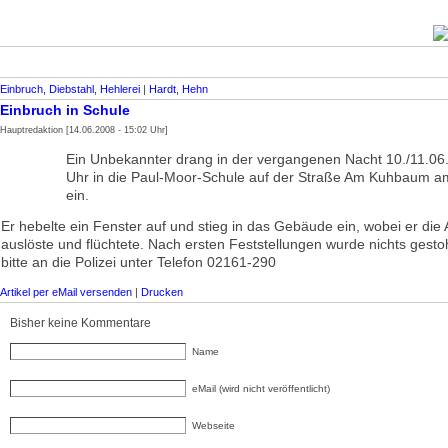
Einbruch, Diebstahl, Hehlerei
|
Hardt, Hehn
Einbruch in Schule
Hauptredaktion [14.06.2008 - 15:02 Uhr]
Ein Unbekannter drang in der vergangenen Nacht 10./11.06
Uhr in die Paul-Moor-Schule auf der Straße Am Kuhbaum a
ein.
Er hebelte ein Fenster auf und stieg in das Gebäude ein, wobei er die
auslöste und flüchtete. Nach ersten Feststellungen wurde nichts gesto
bitte an die Polizei unter Telefon 02161-290
Artikel per eMail versenden
|
Drucken
Bisher keine Kommentare
Name
eMail (wird nicht veröffentlicht)
Webseite