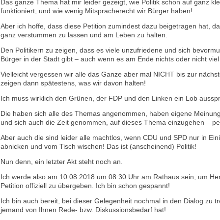
Das ganze Thema hat mir leider gezeigt, wie Politik schon auf ganz kl
funktioniert, und wie wenig Mitspracherecht wir Bürger haben!
Aber ich hoffe, dass diese Petition zumindest dazu beigetragen hat, d
ganz verstummen zu lassen und am Leben zu halten.
Den Politikern zu zeigen, dass es viele unzufriedene und sich bevorm
Bürger in der Stadt gibt – auch wenn es am Ende nichts oder nicht viel 
Vielleicht vergessen wir alle das Ganze aber mal NICHT bis zur nächs
zeigen dann spätestens, was wir davon halten!
Ich muss wirklich den Grünen, der FDP und den Linken ein Lob aussp
Die haben sich alle des Themas angenommen, haben eigene Meinun
und sich auch die Zeit genommen, auf dieses Thema einzugehen – per
Aber auch die sind leider alle machtlos, wenn CDU und SPD nur in Einig
abnicken und vom Tisch wischen! Das ist (anscheinend) Politik!
Nun denn, ein letzter Akt steht noch an.
Ich werde also am 10.08.2018 um 08:30 Uhr am Rathaus sein, um Her
Petition offiziell zu übergeben. Ich bin schon gespannt!
Ich bin auch bereit, bei dieser Gelegenheit nochmal in den Dialog zu tre
jemand von Ihnen Rede- bzw. Diskussionsbedarf hat!