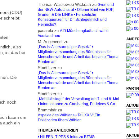
Thomas Wasilewski Wickrath
zu
Sven und
der NEW-Aufsichtsrat • Offener Brief von FDP,
iners (CDU)
Grünen & DIE LINKE • Persönliche
r schreibt:
Konsequenzen für Dr. Schlegelmilch und
Heinrichs?
pasarela
zu
AfD Mönchengladbach wählt
Vorstand neu
mten.
ANDER
M. Angenendt
zu
tlich, also
„Das ist Altersarmut per Gesetz“ •
, ist das bei
Mitgliederversammlung des Bündnisses für
Menschenwürde und Arbeit das brisante Thema
Renten an
Stadtfilzer
zu
„Das ist Altersarmut per Gesetz“ •
men. Die
Mitgliederversammlung des Bündnisses für
Menschenwürde und Arbeit das brisante Thema
Renten an
PARTN
Stadtfilzer
zu
„Mobilitätstage“ der Verwaltung am 7. und 8. Mai
auch noch
• Informationen zu Carsharing, Pedelecs & Co.
ALTUE
Brummbär
zu
Aspekte des Wählens • Teil XXIV: Ein
 sich kaum um
Erklärvideo übers Wählen
ja auch ein
THEMENKATEGORIEN
AKTUE
• HILFEN, TIPPS & Infos zu BZMG