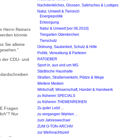
Nachdenkliches, Glossen, Satirisches & Lustiges
Natur, Umwelt & Tierreich
Energiepolitik
Entsorgung
Natur & Umwelt [vor 06.2010]
n Herrn Reiners
werden könnte.
Tiergarten Odenkirchen
Tierschutz
s Sie alleine
Ordnung, Sauberkeit, Schutz & Hilfe
rgesehen.“
Politik, Verwaltung & Parteien
en der CDU- und
RATGEBER
Sport in, aus und um MG
Städtische Haushalte
andardschreiben
Straßen, Straßenverkehr, Plätze & Wege
Weitere Medien
Wirtschaft, Wissenschaft, Handel & Handwerk
zu früheren SPECIALS
zu früheren THEMENREIHEN
NE Fragen
Zu guter Letzt ...
lich“? Nur
zu vergangen Wahlen ...
zum Jahreswechsel
ZUM O-TON-ARCHIV
zur Weihnachtszeit