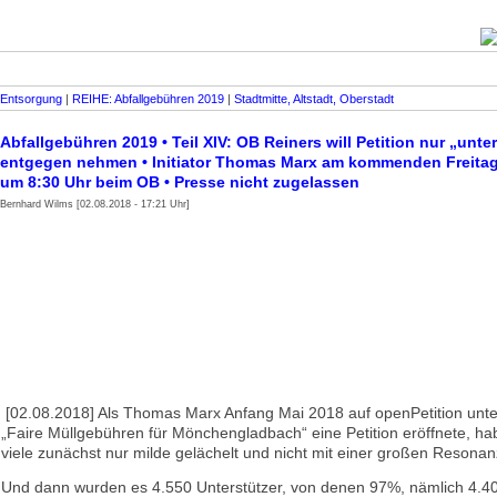
Entsorgung
|
REIHE: Abfallgebühren 2019
|
Stadtmitte, Altstadt, Oberstadt
Abfallgebühren 2019 • Teil XIV: OB Reiners will Petition nur „unte
entgegen nehmen • Initiator Thomas Marx am kommenden Freitag
um 8:30 Uhr beim OB • Presse nicht zugelassen
Bernhard Wilms [02.08.2018 - 17:21 Uhr]
[02.08.2018] Als Thomas Marx Anfang Mai 2018 auf openPetition unte
„Faire Müllgebühren für Mönchengladbach“ eine Petition eröffnete, hab
viele zunächst nur milde gelächelt und nicht mit einer großen Resona
Und dann wurden es 4.550 Unterstützer, von denen 97%, nämlich 4.4