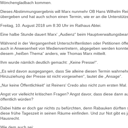
Mönchengladbach kommen.
Dieses Abstimmungsergebnis will Marx nunmehr OB Hans Wilhelm Re
übergeben und hat auch schon einen Termin, wie er an die Unterstütze
Freitag, 10. August 2018 um 8:30 Uhr im Rathaus Abtei.
Eine halbe Stunde dauert Marx‘ „Audienz“ beim Hauptverwaltungsbea
Während in der Vergangenheit Unterschriftenlisten oder Petitionen öffen
auch in Anwesenheit von Medienvertretern, abgegeben werden konnten
diesem „heißen Thema“ anders, wie Thomas Marx mitteilt.
Ihm wurde nämlich deutlich gemacht: „Keine Presse!“.
„Es wird davon ausgegangen, dass Sie alleine diesen Termin wahrneh
Hinzuziehung der Presse ist nicht vorgesehen“, lautet die „Ansage“.
„Nur keine Öffentlichkeit“ ist Reiners‘ Credo also nicht zum ersten Mal.
Angst vor vielleicht kritischen Fragen? Angst davor, dass diese dann 
öffentlich würden?
Dabei hätte er doch gar nichts zu befürchten, denn Rabauken dürften
diese frühe Tageszeit in seinen Räume einfinden. Und zur Not gibt es 
Hausrecht.
Wie dem auch sei: