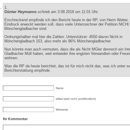
1.
Günter Heymanns
schrieb am 3.08.2018 um 11:01 Uhr:
Erschreckend empfinde ich den Bericht heute in der RP, von Herrn Weber,
Eindruck erweckt werden soll, dass viele Unterzeichner der Petition NICHt
Mönchengladbacher sind.
Ordnungshalber mal hier die Zahlen: Unterstützer: 4550 davon Nicht in
Mönchengladbach 153, also mehr als 96% Mönchengladbacher.
Nun könnte man auch vermuten, dass die als Nicht MGler dennoch ein In
Gladbacher Müll haben, weil entweder ihre engsten Verwandten oder Freun
wohnen.
Was die RP da heute berichtet, das ist für mich nicht das, was ich unter se
Berichterstattung empfinde.
Name
eMail (wird nicht veröffentlicht)
Webseite
Ihr Kommentar