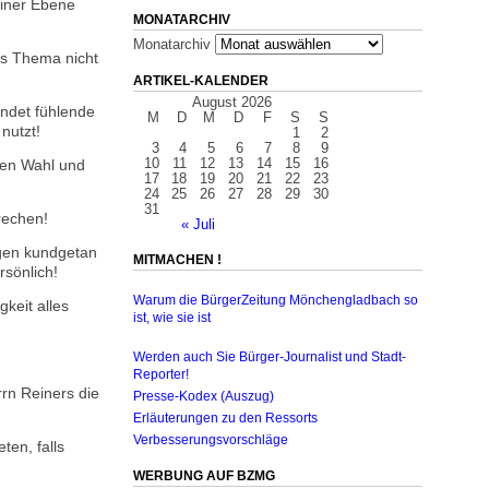
einer Ebene
MONATARCHIV
Monatarchiv
as Thema nicht
ARTIKEL-KALENDER
August 2026
undet fühlende
M
D
M
D
F
S
S
nutzt!
1
2
3
4
5
6
7
8
9
10
11
12
13
14
15
16
ten Wahl und
17
18
19
20
21
22
23
24
25
26
27
28
29
30
31
rechen!
« Juli
gen kundgetan
MITMACHEN !
sönlich!
Warum die BürgerZeitung Mönchengladbach so
keit alles
ist, wie sie ist
Werden auch Sie Bürger-Journalist und Stadt-
Reporter!
rn Reiners die
Presse-Kodex (Auszug)
Erläuterungen zu den Ressorts
Verbesserungsvorschläge
ten, falls
WERBUNG AUF BZMG