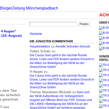
ACHT
ÜBER 
r 4 Augen“
Startseite
 (10. August)
DIE JÜNGSTEN KOMMENTARE
zu
Hauptredaktion
Annette Schrader-Schoutz
Torben Schultz
zu
Die Causa Sven geht in die nächste Runde:
SONDE
Grüne, Linke und FDP fordern weitere Einsicht in
ABFA
die Akten zur Beteiligung der NEW an der
Share2Drive GmbH
H.Haupts
zu
Die Causa Sven geht in die nächste Runde:
Grüne, Linke und FDP fordern weitere Einsicht in
die Akten zur Beteiligung der NEW an der
Share2Drive GmbH
r dem Titel
Thomas Wasilewski Wickrath
zu
Sven und
en sicherlich
der NEW-Aufsichtsrat • Dr. Schlegelmilch
nz gerechnet.
reagiert auf Offenen Brief von FDP, Grünen und
DIE LINKE • Beteiligung der NEW AG an der
07 aus
Share2Drive GmbH sei rechtens gewesen