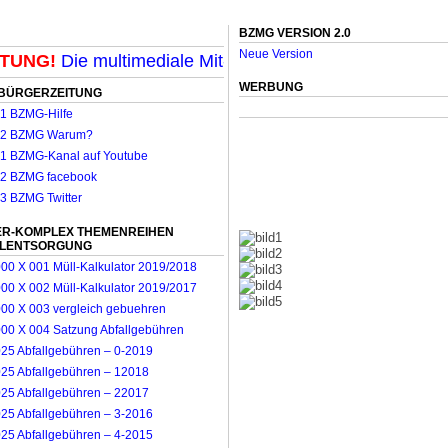
BZMG VERSION 2.0
Neue Version
UNG!
Die multimediale Mit-Mach-Zeitung für Mönchengl
WERBUNG
BÜRGERZEITUNG
R-KOMPLEX THEMENREIHEN
LLENTSORGUNG