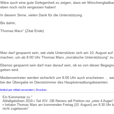
Wäre auch eine gute Gelegenheit zu zeigen, dass wir Mönchengladb
eben noch nicht vergessen haben!
In diesem Sinne, vielen Dank für die Unterstützung.
Bis dahin,
Thomas Marx“ (Zitat Ende)
Man darf gespannt sein, wie viele Unterstützer sich am 10. August au
machen, um ab 8:00 Uhr Thomas Marx „moralische Unterstützung“ zu
Ebenso gespannt sein darf man darauf sein, ob es von dieser Begegn
geben wird.
Medienvertreter werden sicherlich um 8:00 Uhr auch erscheinen … we
bei der Übergabe im Dienstzimmer des Hauptverwaltungsbeamten.
Artikel per eMail versenden
|
Drucken
Ein Kommentar zu “
Abfallgebühren 2019 • Teil XIV: OB Reiners will Petition nur „unter 4 Auge
• Initiator Thomas Marx am kommenden Freitag (10. August) um 8:30 Uhr 
nicht zugelassen”