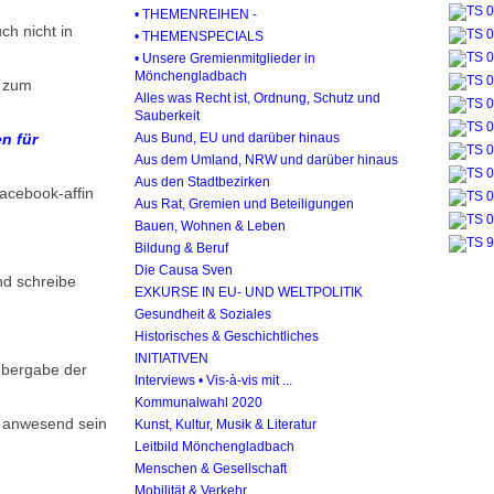
• THEMENREIHEN -
ch nicht in
• THEMENSPECIALS
• Unsere Gremienmitglieder in
Mönchengladbach
k zum
Alles was Recht ist, Ordnung, Schutz und
Sauberkeit
n für
Aus Bund, EU und darüber hinaus
Aus dem Umland, NRW und darüber hinaus
Aus den Stadtbezirken
facebook-affin
Aus Rat, Gremien und Beteiligungen
Bauen, Wohnen & Leben
Bildung & Beruf
Die Causa Sven
nd schreibe
EXKURSE IN EU- UND WELTPOLITIK
Gesundheit & Soziales
Historisches & Geschichtliches
INITIATIVEN
 Übergabe der
Interviews • Vis-à-vis mit ...
Kommunalwahl 2020
r anwesend sein
Kunst, Kultur, Musik & Literatur
Leitbild Mönchengladbach
Menschen & Gesellschaft
Mobilität & Verkehr