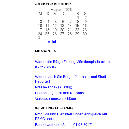
ARTIKEL-KALENDER
August 2026
M
D
M
D
F
S
S
1
2
3
4
5
6
7
8
9
10
11
12
13
14
15
16
17
18
19
20
21
22
23
24
25
26
27
28
29
30
31
« Juli
MITMACHEN !
Warum die BürgerZeitung Mönchengladbach so
ist, wie sie ist
Werden auch Sie Bürger-Journalist und Stadt-
Reporter!
Presse-Kodex (Auszug)
Erläuterungen zu den Ressorts
Verbesserungsvorschläge
WERBUNG AUF BZMG
Produkte und Dienstleistungen erfolgreich auf
BZMG anbieten
Bannerwerbung (Stand: 01.02.2017)