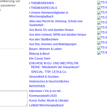
evölkerung vor
• THEMENREIHEN -
 passieren
• THEMENSPECIALS
n.
• Unsere Gremienmitglieder in
Mönchengladbach
Alles was Recht ist, Ordnung, Schutz und
Sauberkeit
Aus Bund, EU und darüber hinaus
Aus dem Umland, NRW und darüber hinaus
Aus den Stadtbezirken
Aus Rat, Gremien und Beteiligungen
Bauen, Wohnen & Leben
Bildung & Beruf
Die Causa Sven
EXKURSE IN EU- UND WELTPOLITIK
REIHE: "Wiederkehr der Hasardeure"
SPECIAL: TTIP, CETA & Co.
Gesundheit & Soziales
Historisches & Geschichtliches
INITIATIVEN
Interviews • Vis-à-vis mit ...
Kommunalwahl 2020
Kunst, Kultur, Musik & Literatur
Leitbild Mönchengladbach