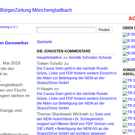
ACH
ortung e.V.
|
ÜBER 
Startseite
am Geroweiher
DIE JÜNGSTEN KOMMENTARE
zu
Hauptredaktion
Annette Schrader-Schoutz
2. Mai 2016
Torben Schultz
zu
rzte der
Die Causa Sven geht in die nächste Runde:
SONDE
W im
Grüne, Linke und FDP fordern weitere Einsicht in
ABFA
die Akten zur Beteiligung der NEW an der
,
Share2Drive GmbH
hengladbach.
H.Haupts
zu
en von Flucht
Die Causa Sven geht in die nächste Runde:
egien stehen im
Grüne, Linke und FDP fordern weitere Einsicht in
die Akten zur Beteiligung der NEW an der
Share2Drive GmbH
Tihange und
Thomas Wasilewski Wickrath
zu
Sven und
der NEW-Aufsichtsrat • Dr. Schlegelmilch
reagiert auf Offenen Brief von FDP, Grünen und
DIE LINKE • Beteiligung der NEW AG an der
Share2Drive GmbH sei rechtens gewesen
nfliktforschung,