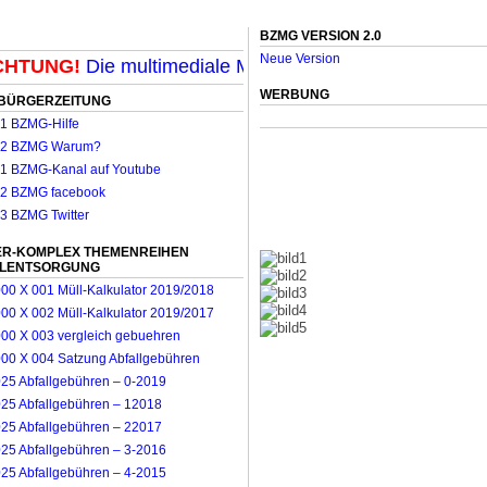
BZMG VERSION 2.0
Neue Version
TUNG!
Die multimediale Mit-Mach-Zeitung für Mönchen
WERBUNG
BÜRGERZEITUNG
R-KOMPLEX THEMENREIHEN
LLENTSORGUNG