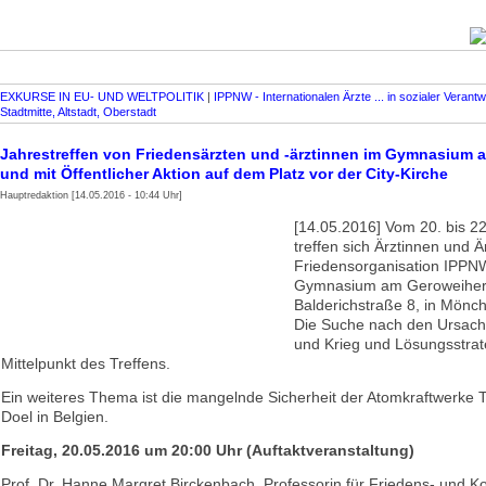
EXKURSE IN EU- UND WELTPOLITIK
|
IPPNW - Internationalen Ärzte ... in sozialer Verantw
Stadtmitte, Altstadt, Oberstadt
Jahrestreffen von Friedensärzten und -ärztinnen im Gymnasium 
und mit Öffentlicher Aktion auf dem Platz vor der City-Kirche
Hauptredaktion [14.05.2016 - 10:44 Uhr]
[14.05.2016] Vom 20. bis 2
treffen sich Ärztinnen und Ä
Friedens­organisation IPPN
Gymnasium am Geroweiher
Balderichstraße 8, in Mönc
Die Suche nach den Ursach
und Krieg und Lösungsstrat
Mittelpunkt des Treffens.
Ein weiteres Thema ist die mangelnde Sicherheit der Atomkraftwerke 
Doel in Belgien.
Freitag, 20.05.2016 um 20:00 Uhr (Auftaktveranstaltung)
Prof. Dr. Hanne Margret Birckenbach, Professorin für Friedens- und Ko