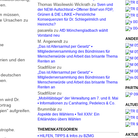
Thomas Wasilewski Wickrath
zu
ren.
Sven und
der NEW-Aufsichtsrat • Offener Brief von FDP,
en müssen,
Grünen & DIE LINKE • Persönliche
ese Ursachen zu
Konsequenzen für Dr. Schlegelmilch und
Heinrichs?
pasarela
zu
AfD Mönchengladbach wählt
Vorstand neu
ANDER
M. Angenendt
zu
he
„Das ist Altersarmut per Gesetz“ •
Mitgliederversammlung des Bündnisses für
Menschenwürde und Arbeit das brisante Thema
Syrien und den
Renten an
Stadtfilzer
zu
„Das ist Altersarmut per Gesetz“ •
r deutschen
Mitgliederversammlung des Bündnisses für
hen.
Menschenwürde und Arbeit das brisante Thema
Renten an
PARTN
Stadtfilzer
zu
„Mobilitätstage“ der Verwaltung am 7. und 8. Mai
n wird Dr.
• Informationen zu Carsharing, Pedelecs & Co.
ortrag
ALTUE
Brummbär
zu
en“ aufgreifen.
Aspekte des Wählens • Teil XXIV: Ein
Erklärvideo übers Wählen
THEMENKATEGORIEN
strophe.
AKTUE
• HILFEN, TIPPS & Infos zu BZMG