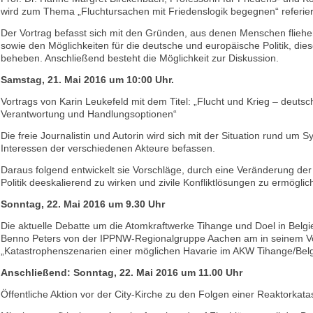
wird zum Thema „Fluchtursachen mit Friedenslogik begegnen“ referie
Der Vortrag befasst sich mit den Gründen, aus denen Menschen flieh
sowie den Möglichkeiten für die deutsche und europäische Politik, di
beheben. Anschließend besteht die Möglichkeit zur Diskussion.
Samstag, 21. Mai 2016 um 10:00 Uhr.
Vortrags von Karin Leukefeld mit dem Titel: „Flucht und Krieg – deutsc
Verantwortung und Handlungsoptionen“
Die freie Journalistin und Autorin wird sich mit der Situation rund um 
Interessen der verschiedenen Akteure befassen.
Daraus folgend entwickelt sie Vorschläge, durch eine Veränderung de
Politik deeskalierend zu wirken und zivile Konfliktlösungen zu ermöglic
Sonntag, 22. Mai 2016 um 9.30 Uhr
Die aktuelle Debatte um die Atomkraftwerke Tihange und Doel in Belgie
Benno Peters von der IPPNW-Regionalgruppe Aachen am in seinem V
„Katastrophenszenarien einer möglichen Havarie im AKW Tihange/Belgi
Anschließend: Sonntag, 22. Mai 2016 um 11.00 Uhr
Öffentliche Aktion vor der City-Kirche zu den Folgen einer Reaktorkata