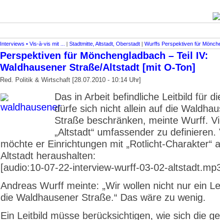
Interviews • Vis-à-vis mit ...
|
Stadtmitte, Altstadt, Oberstadt
|
Wurffs Perspektiven für Mönch
Perspektiven für Mönchenglad­bach – Teil IV:
Waldhausener Straße/Altstadt [mit O-Ton]
Red. Politik & Wirtschaft [28.07.2010 - 10:14 Uhr]
Das in Arbeit befindliche Leitbild für di
dürfe sich nicht allein auf die Waldha
Straße beschränken, meinte Wurff. Vi
„Altstadt“ umfassender zu definieren.
möchte er Einrichtungen mit „Rotlicht-Charakter“ 
Altstadt heraushalten:
[audio:10-07-22-interview-wurff-03-02-altstadt.mp
Andreas Wurff meinte: „Wir wollen nicht nur ein Lei
die Waldhausener Straße.“ Das wäre zu wenig.
Ein Leitbild müsse berücksichtigen, wie sich die 