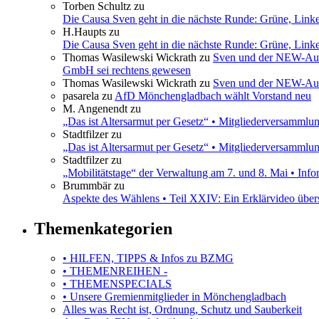
Torben Schultz
zu
Die Causa Sven geht in die nächste Runde: Grüne, Link
H.Haupts
zu
Die Causa Sven geht in die nächste Runde: Grüne, Link
Thomas Wasilewski Wickrath
zu
Sven und der NEW-Aufs
GmbH sei rechtens gewesen
Thomas Wasilewski Wickrath
zu
Sven und der NEW-Aufs
pasarela
zu
AfD Mönchengladbach wählt Vorstand neu
M. Angenendt
zu
„Das ist Altersarmut per Gesetz“ • Mitgliederversamml
Stadtfilzer
zu
„Das ist Altersarmut per Gesetz“ • Mitgliederversamml
Stadtfilzer
zu
„Mobilitätstage“ der Verwaltung am 7. und 8. Mai • Inf
Brummbär
zu
Aspekte des Wählens • Teil XXIV: Ein Erklärvideo übe
Themenkategorien
• HILFEN, TIPPS & Infos zu BZMG
• THEMENREIHEN -
• THEMENSPECIALS
• Unsere Gremienmitglieder in Mönchengladbach
Alles was Recht ist, Ordnung, Schutz und Sauberkeit