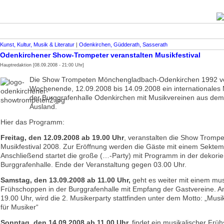
Kunst, Kultur, Musik & Literatur
|
Odenkirchen, Güdderath, Sasserath
Odenkirchener Show-Trompeter veranstalten Musikfestival
Hauptredaktion [08.09.2008 - 21:00 Uhr]
Die Show Trompeten Mönchengladbach-Odenkirchen 1992 ve
Wochenende, 12.09.2008 bis 14.09.2008 ein internationales M
der Burggrafenhalle Odenkirchen mit Musikvereinen aus dem
Ausland.
Hier das Programm:
Freitag, den 12.09.2008 ab 19.00 Uhr
, veranstalten die Show Trompe
Musikfestival 2008. Zur Eröffnung werden die Gäste mit einem Sekte
Anschließend startet die große (…-Party) mit Programm in der dekorie
Burggrafenhalle. Ende der Veranstaltung gegen 03.00 Uhr.
Samstag, den 13.09.2008 ab 11.00 Uhr,
geht es weiter mit einem mus
Frühschoppen in der Burggrafenhalle mit Empfang der Gastvereine. 
19.00 Uhr, wird die 2. Musikerparty stattfinden unter dem Motto: „Mus
für Musiker“
Sonntag, den 14.09.2008 ab 11.00 Uhr,
findet ein musikalischer Frü