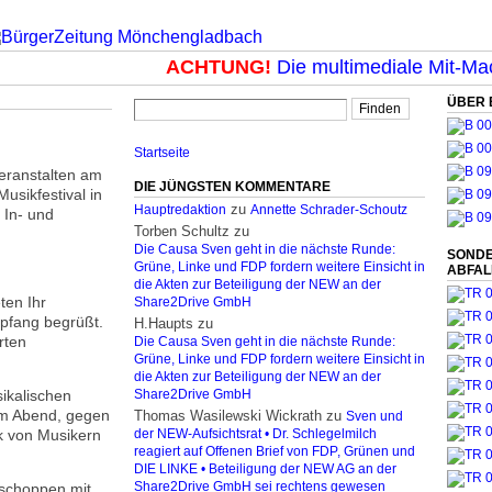
ACHTUNG!
Die multimediale Mit-Mach
ÜBER 
Startseite
ranstalten am
DIE JÜNGSTEN KOMMENTARE
usikfestival in
zu
Hauptredaktion
Annette Schrader-Schoutz
 In- und
Torben Schultz
zu
Die Causa Sven geht in die nächste Runde:
SONDE
Grüne, Linke und FDP fordern weitere Einsicht in
ABFA
die Akten zur Beteiligung der NEW an der
ten Ihr
Share2Drive GmbH
mpfang begrüßt.
H.Haupts
zu
rten
Die Causa Sven geht in die nächste Runde:
Grüne, Linke und FDP fordern weitere Einsicht in
die Akten zur Beteiligung der NEW an der
ikalischen
Share2Drive GmbH
Am Abend, gegen
Thomas Wasilewski Wickrath
zu
Sven und
ik von Musikern
der NEW-Aufsichtsrat • Dr. Schlegelmilch
reagiert auf Offenen Brief von FDP, Grünen und
DIE LINKE • Beteiligung der NEW AG an der
hschoppen mit
Share2Drive GmbH sei rechtens gewesen