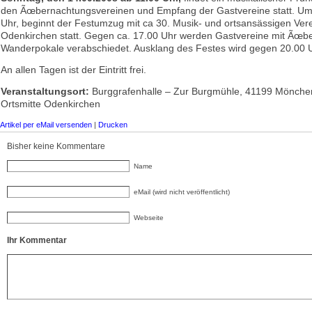
den Ãœbernachtungsvereinen und Empfang der Gastvereine statt. Um
Uhr, beginnt der Festumzug mit ca 30. Musik- und ortsansässigen Ver
Odenkirchen statt. Gegen ca. 17.00 Uhr werden Gastvereine mit Ãœb
Wanderpokale verabschiedet. Ausklang des Festes wird gegen 20.00 U
An allen Tagen ist der Eintritt frei.
Veranstaltungsort:
Burggrafenhalle – Zur Burgmühle, 41199 Mönche
Ortsmitte Odenkirchen
Artikel per eMail versenden
|
Drucken
Bisher keine Kommentare
Name
eMail (wird nicht veröffentlicht)
Webseite
Ihr Kommentar