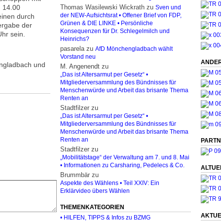
 14.00
Thomas Wasilewski Wickrath
zu
Sven und
einen durch
der NEW-Aufsichtsrat • Offener Brief von FDP,
Grünen & DIE LINKE • Persönliche
ergabe der
Konsequenzen für Dr. Schlegelmilch und
hr sein.
Heinrichs?
pasarela
zu
AfD Mönchengladbach wählt
Vorstand neu
ANDER
ngladbach und
M. Angenendt
zu
„Das ist Altersarmut per Gesetz“ •
Mitgliederversammlung des Bündnisses für
Menschenwürde und Arbeit das brisante Thema
Renten an
Stadtfilzer
zu
„Das ist Altersarmut per Gesetz“ •
Mitgliederversammlung des Bündnisses für
Menschenwürde und Arbeit das brisante Thema
Renten an
PARTN
Stadtfilzer
zu
„Mobilitätstage“ der Verwaltung am 7. und 8. Mai
• Informationen zu Carsharing, Pedelecs & Co.
ALTUE
Brummbär
zu
Aspekte des Wählens • Teil XXIV: Ein
Erklärvideo übers Wählen
THEMENKATEGORIEN
AKTUE
• HILFEN, TIPPS & Infos zu BZMG