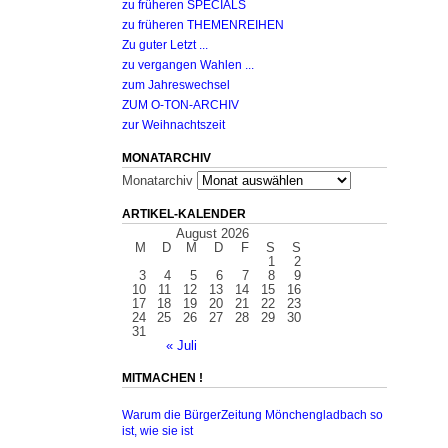
zu früheren SPECIALS
zu früheren THEMENREIHEN
Zu guter Letzt ...
zu vergangen Wahlen ...
zum Jahreswechsel
ZUM O-TON-ARCHIV
zur Weihnachtszeit
MONATARCHIV
Monatarchiv
ARTIKEL-KALENDER
August 2026
M
D
M
D
F
S
S
1
2
3
4
5
6
7
8
9
10
11
12
13
14
15
16
17
18
19
20
21
22
23
24
25
26
27
28
29
30
31
« Juli
MITMACHEN !
Warum die BürgerZeitung Mönchengladbach so
ist, wie sie ist