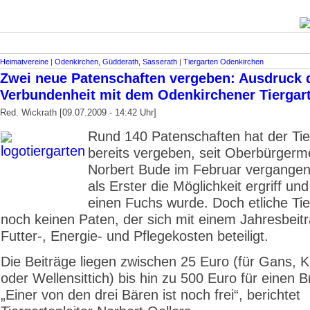
Heimatvereine
|
Odenkirchen, Güdderath, Sasserath
|
Tiergarten Odenkirchen
Zwei neue Patenschaften vergeben: Ausdruck 
Verbundenheit mit dem Odenkirchener Tiergar
Red. Wickrath [09.07.2009 - 14:42 Uhr]
Rund 140 Patenschaften hat der Tie
bereits vergeben, seit Oberbürgerm
Norbert Bude im Februar vergange
als Erster die Möglichkeit ergriff und
einen Fuchs wurde. Doch etliche Ti
noch keinen Paten, der sich mit einem Jahresbeit
Futter-, Energie- und Pflegekosten beteiligt.
Die Beiträge liegen zwischen 25 Euro (für Gans, 
oder Wellensittich) bis hin zu 500 Euro für einen 
„Einer von den drei Bären ist noch frei“, berichtet