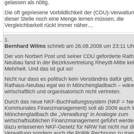
gelassen als nötig.
Die oft gepriesene Vorbildlichkeit der (CDU)-Verwaltu
dieser Stelle noch eine Menge lernen müssen, die
Vergleichbarkeit rückt immer näher…
1.
Bernhard Wilms
schrieb am 26.08.2008 um 23:11 Uh
Der von Norbert Post und seiner CDU geforderte Rat
Neubau fand in der Bezirksvertretung Rheydt-Mitte ke
Mehrheit. Und das ist gut so!
Nicht nur dass es politisch kein Verständnis dafür gibt,
Rathaus-Neubau egal wo in Mönchengladbach – wäre
wirtschaftlich und organisatorisch nicht vertreten.
Durch das neue NKF-Buchhaltungssystem (NKF = Ne
Kommunales Finanzmanagement) soll ab 2009 auch i
Mönchengladbach die „Verwaltung“ in Analogie zum
wirtschaftsüblichen Finanzmanagement geführt werd
dazu erlassenen NKF-Gesetz für NRW hat nicht nur d
Verwaltung sondern auch die Politik Rechnung zu trag