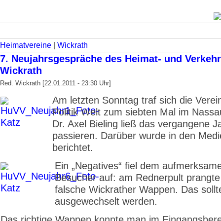
Heimatvereine
|
Wickrath
7. Neujahrsgespräche des Heimat- und Verkehr
Wickrath
Red. Wickrath [22.01.2011 - 23:30 Uhr]
Am letzten Sonntag traf sich die Verei
Politik Welt zum siebten Mal im Nassau
Dr. Axel Bieling ließ das vergangene 
passieren. Darüber wurde in den Medi
berichtet.
Ein „Negatives“ fiel dem aufmerksam
Besucher auf: am Rednerpult prangte
falsche Wickrather Wappen. Das sollt
ausgewechselt werden.
Das richtige Wappen konnte man im Eingangsbere