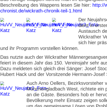
Beschreibung des Wappens lesen Sie hier:
http:/
chronist.de/wickrath-chronik-teil-1.html
Der Neujahr
dient in erste
Austausch de
Wickrather Ve
sich hier prä
und ihr Programm vorstellen können.
Das nutzte auch der Wickrather Männergesangver
feiert in diesem Jahr das 150. Vereinsjahr sehr au
Dazu meldeten sich gleich drei Sänger: Josef Sto
Hubert Hack und der Vorsitzende Hermann-Josef
Auch Arno Oellers, Bezirksvorsteher 
Mönchengladbach West, richtete ein 
an die Gäste. Besonders hob er hervo
Bevölkerung mehr Einsatz zeigen soll
um das gemeinsame Lösen von Probl