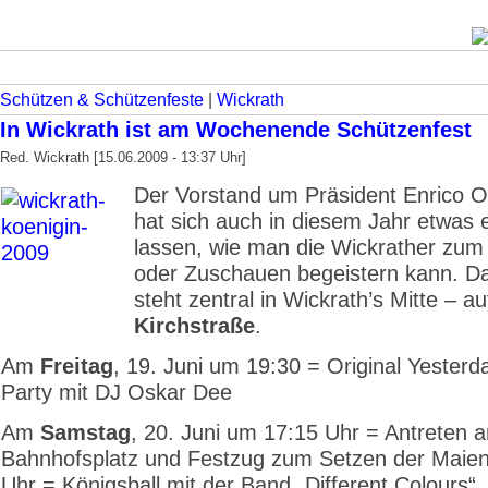
Schützen & Schützenfeste
|
Wickrath
In Wickrath ist am Wochenende Schützenfest
Red. Wickrath [15.06.2009 - 13:37 Uhr]
Der Vorstand um Präsident Enrico 
hat sich auch in diesem Jahr etwas e
lassen, wie man die Wickrather zu
oder Zuschauen begeistern kann. Da
steht zentral in Wickrath’s Mitte – au
Kirchstraße
.
Am
Freitag
, 19. Juni um 19:30 = Original Yesterd
Party mit DJ Oskar Dee
Am
Samstag
, 20. Juni um 17:15 Uhr = Antreten 
Bahnhofsplatz und Festzug zum Setzen der Maie
Uhr = Königsball mit der Band „Different Colours“