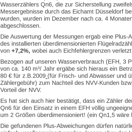
Wasserzählers Qn6, die zur Sicherstellung zweifels
Messergebnisse durch das Eichamt Düsseldorf beg
wurden, wurden im Dezember nach ca. 4 Monate
abgeschlossen.
Die Auswertung der Messungen ergab eine Plus-
des installierten überdimensio­nierten Flügelradzä
von
+7,2%,
wobei auch Eichfehlergrenzen verletz
Bezogen auf unseren Wasserverbrauch (EFH, 3 P
von ca. 140 m³/ Jahr ergäbe sich hieraus ein Betr
80 € für z.B.2009
(für Frisch- und Abwasser und 
Zählergebühr) zum Nachteil des NVV-Kunden bzw
Vorteil der NVV.
Es hat sich auch hier bestätigt, dass ein Zähler d
Qn6 für den Einsatz in einem EFH völlig ungeeignet 
um 2 Größen überdimensioniert! (ein Qn1,5 wäre k
Die gefundenen Plus-Abweichungen dürfen natürlic