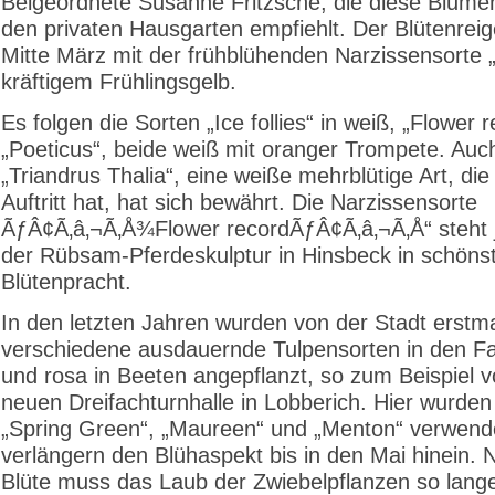
Beigeordnete Susanne Fritzsche, die diese Blume
den privaten Hausgarten empfiehlt. Der Blütenrei
Mitte März mit der frühblühenden Narzissensorte „
kräftigem Frühlingsgelb.
Es folgen die Sorten „Ice follies“ in weiß, „Flower 
„Poeticus“, beide weiß mit oranger Trompete. Auch
„Triandrus Thalia“, eine weiße mehrblütige Art, die
Auftritt hat, hat sich bewährt. Die Narzissensorte
ÃƒÂ¢Ã‚â‚¬Ã‚Å¾Flower recordÃƒÂ¢Ã‚â‚¬Ã‚Å“ steht j
der Rübsam-Pferdeskulptur in Hinsbeck in schöns
Blütenpracht.
In den letzten Jahren wurden von der Stadt erstm
verschiedene ausdauernde Tulpensorten in den F
und rosa in Beeten angepflanzt, so zum Beispiel v
neuen Dreifachturnhalle in Lobberich. Hier wurden
„Spring Green“, „Maureen“ und „Menton“ verwende
verlängern den Blühaspekt bis in den Mai hinein. 
Blüte muss das Laub der Zwiebelpflanzen so lang