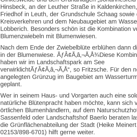
Hinsbeck, an der Leuther Straße in Kaldenkirchen
Friedhof in Leuth, der Grundschule Schaag sowie
Kreisverkehren und dem Neubaugebiet am Wasser
Lobberich. Besonders schön ist die Kombination v
Blumenzwiebeln mit Blumenwiesen.
Nach dem Ende der Zwiebelblüte erblühen dann d
in der Blumenwiese. ÃƒÂ¢Ã‚â‚¬Ã‚Å¾Diese Kombin
haben wir im Landschaftspark am See
verwirklichtÃƒÂ¢Ã‚â‚¬Ã‚Å“, so Fritzsche. Für den 
angelegten Grünzug im Baugebiet am Wasserturm 
geplant.
Wer in seinem Haus- und Vorgarten auch eine sol
natürliche Blütenpracht haben möchte, kann sich 
örtlichen Blumenhändlern, auf dem Naturschutzho
Sassenfeld oder Landschaftshof Baerlo beraten l
die Grünflächenabteilung der Stadt (Heike Meinert,
02153/898-6701) hilft gerne weiter.