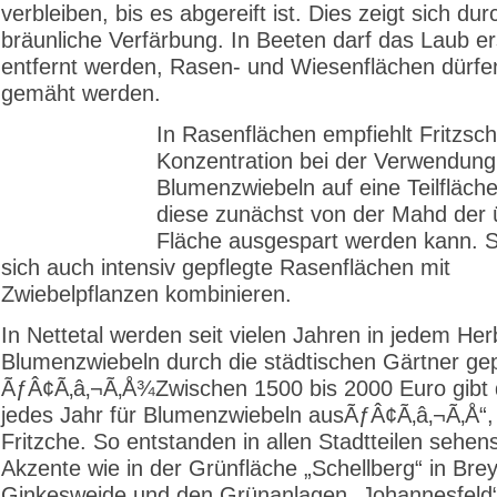
verbleiben, bis es abgereift ist. Dies zeigt sich du
bräunliche Verfärbung. In Beeten darf das Laub e
entfernt werden, Rasen- und Wiesenflächen dürfe
gemäht werden.
In Rasenflächen empfiehlt Fritzsch
Konzentration bei der Verwendung
Blumenzwiebeln auf eine Teilfläche
diese zunächst von der Mahd der 
Fläche ausgespart werden kann. S
sich auch intensiv gepflegte Rasenflächen mit
Zwiebelpflanzen kombinieren.
In Nettetal werden seit vielen Jahren in jedem Her
Blumenzwiebeln durch die städtischen Gärtner gep
ÃƒÂ¢Ã‚â‚¬Ã‚Å¾Zwischen 1500 bis 2000 Euro gibt 
jedes Jahr für Blumenzwiebeln ausÃƒÂ¢Ã‚â‚¬Ã‚Å“, 
Fritzche. So entstanden in allen Stadtteilen sehen
Akzente wie in der Grünfläche „Schellberg“ in Breye
Ginkesweide und den Grünanlagen „Johannesfeld“