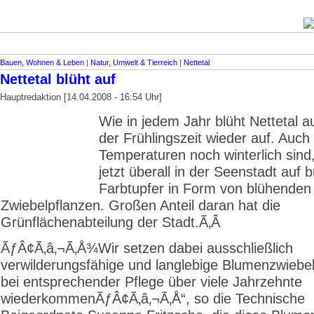
Bauen, Wohnen & Leben
|
Natur, Umwelt & Tierreich
|
Nettetal
Nettetal blüht auf
Hauptredaktion [14.04.2008 - 16:54 Uhr]
Wie in jedem Jahr blüht Nettetal au
der Frühlingszeit wieder auf. Auch
Temperaturen noch winterlich sind
jetzt überall in der Seenstadt auf 
Farbtupfer in Form von blühenden
Zwiebelpflanzen. Großen Anteil daran hat die
Grünflächenabteilung der Stadt.
­Ã‚Â
ÃƒÂ¢Ã‚â‚¬Ã‚Å¾Wir setzen dabei ausschließlich
verwilderungsfähige und langlebige Blumenzwiebel 
bei entsprechender Pflege über viele Jahrzehnte
wiederkommenÃƒÂ¢Ã‚â‚¬Ã‚Å“, so die Technische