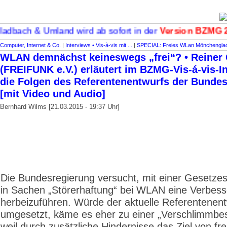
adbach & Umland wird ab sofort in der
Version BZMG 2
Computer, Internet & Co.
|
Interviews • Vis-à-vis mit ...
|
SPECIAL: Freies WLan Mönchengla
WLAN demnächst keineswegs „frei“? • Reiner
(FREIFUNK e.V.) erläutert im BZMG-Vis-á-vis-I
die Folgen des Referentenentwurfs der Bunde
[mit Video und Audio]
Bernhard Wilms [21.03.2015 - 19:37 Uhr]
Die Bundesregierung versucht, mit einer Gesetze
in Sachen „Störerhaftung“ bei WLAN eine Verbes
herbeizuführen. Würde der aktuelle Referentenent
umgesetzt, käme es eher zu einer „Verschlimmbe
weil durch zusätzliche Hindernisse das Ziel von fre