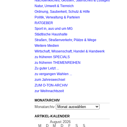
Nachdenkliches, Glossen, Satirisches & Lustiges
Natur, Umwelt & Tierreich
Ordnung, Sauberkeit, Schutz & Hilfe
Politik, Verwaltung & Parteien
RATGEBER
Sport in, aus und um MG
Städtische Haushalte
Straßen, Straßenverkehr, Plätze & Wege
Weitere Medien
Wirtschaft, Wissenschaft, Handel & Handwerk
zu früheren SPECIALS
zu früheren THEMENREIHEN
Zu guter Letzt ...
zu vergangen Wahlen ...
zum Jahreswechsel
ZUM O-TON-ARCHIV
zur Weihnachtszeit
MONATARCHIV
Monatarchiv
ARTIKEL-KALENDER
August 2026
M
D
M
D
F
S
S