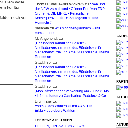
r allem wolle
Thomas Wasilewski Wickrath
zu
Sven und
rn künftig
der NEW-Aufsichtsrat • Offener Brief von FDP,
Grünen & DIE LINKE • Persönliche
felder noch vor
Konsequenzen für Dr. Schlegelmilch und
Heinrichs?
pasarela
zu
AfD Mönchengladbach wählt
Vorstand neu
ANDER
M. Angenendt
zu
„Das ist Altersarmut per Gesetz“ •
Mitgliederversammlung des Bündnisses für
Menschenwürde und Arbeit das brisante Thema
Renten an
Stadtfilzer
zu
„Das ist Altersarmut per Gesetz“ •
Mitgliederversammlung des Bündnisses für
Menschenwürde und Arbeit das brisante Thema
Renten an
PARTN
Stadtfilzer
zu
„Mobilitätstage“ der Verwaltung am 7. und 8. Mai
• Informationen zu Carsharing, Pedelecs & Co.
ALTUE
Brummbär
zu
Aspekte des Wählens • Teil XXIV: Ein
Erklärvideo übers Wählen
THEMENKATEGORIEN
AKTUE
• HILFEN, TIPPS & Infos zu BZMG