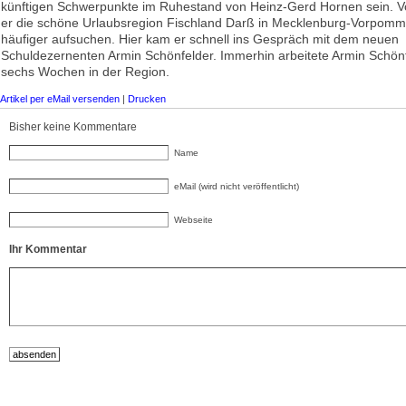
künftigen Schwerpunkte im Ruhestand von Heinz-Gerd Hornen sein. Vo
er die schöne Urlaubsregion Fischland Darß in Mecklenburg-Vorpomme
häufiger aufsuchen. Hier kam er schnell ins Gespräch mit dem neuen
Schuldezernenten Armin Schönfelder. Immerhin arbeitete Armin Schön
sechs Wochen in der Region.
Artikel per eMail versenden
|
Drucken
Bisher keine Kommentare
Name
eMail (wird nicht veröffentlicht)
Webseite
Ihr Kommentar