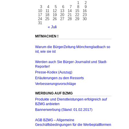
1
2
3
4
5
6
7
8
9
10
11
12
13
14
15
16
17
18
19
20
21
22
23
24
25
26
27
28
29
30
31
« Juli
MITMACHEN !
Warum die BürgerZeitung Mönchengladbach so
ist, wie sie ist
Werden auch Sie Bürger-Journalist und Stadt-
Reporter!
Presse-Kodex (Auszug)
Erläuterungen zu den Ressorts
Verbesserungsvorschläge
WERBUNG AUF BZMG
Produkte und Dienstleistungen erfolgreich auf
BZMG anbieten
Bannerwerbung (Stand: 01.02.2017)
AGB BZMG – Allgemeine
Geschäftsbedingungen für die Werbeplattformen