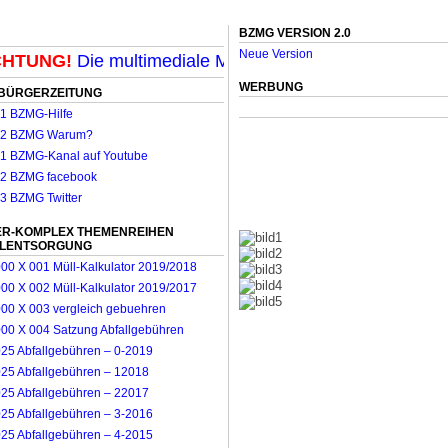
BZMG VERSION 2.0
Neue Version
TUNG!
Die multimediale Mit-Mach-Zeitung für Möncheng
WERBUNG
BÜRGERZEITUNG
R-KOMPLEX THEMENREIHEN
LLENTSORGUNG