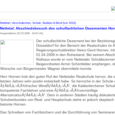
Nettetal
|
Vorschulisches, Schule, Studium & Beruf [vor 2010]
Nettetal: Abschiedsbesuch des schulfachlichen Dezernenten Ho
Hauptredaktion [22.03.2008 - 19:04 Uhr]
Der schulfachliche Dezernent bei der Bezirksreg
Düsseldorf für den Bereich der Realschulen im K
Regierungsschuldirektor Heinz-Gerd Hornen, tri
01.04.2008 in den Ruhestand. Bei seinem Absc
Rathaus wurde er vom Nettetaler Schuldezernen
Beigeordneten Armin Schönfelder empfangen, de
Wünsche von Bürgermeister Wagner übermitteln konnte.
Herr Hornen hob den guten Ruf der Nettetaler Realschule hervor, die s
letzten Jahren sehr positiv entwickelt habe. So herrsche in der Schule 
ÃƒÂ¢Ã‚â‚¬Ã‚Å¾frischer WindÃƒÂ¢Ã‚â‚¬Ã‚Å“, die Kaldenkirchener Schul
kompetente Fachlehrer und eine ÃƒÂ¢Ã‚â‚¬Ã‚Å¾vernünftige
AltersstrukturÃƒÂ¢Ã‚â‚¬Ã‚Å“. Dem in anderen Städten häufig diskutiert
Schulverbundes von Real- und Hauptschule stehe er jedoch skeptisch
betonte Hornen.
Das Schreiben von Fachbüchern und die Durchführung von Seminare