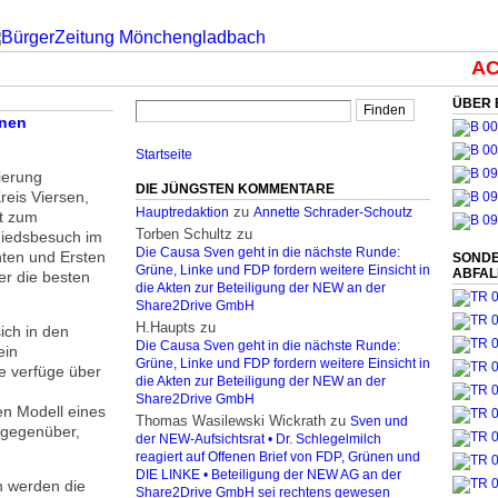
ACH
ÜBER 
rnen
Startseite
ierung
DIE JÜNGSTEN KOMMENTARE
reis Viersen,
zu
Hauptredaktion
Annette Schrader-Schoutz
tt zum
Torben Schultz
zu
hiedsbesuch im
Die Causa Sven geht in die nächste Runde:
ten und Ersten
SONDE
Grüne, Linke und FDP fordern weitere Einsicht in
ABFA
r die besten
die Akten zur Beteiligung der NEW an der
Share2Drive GmbH
H.Haupts
zu
ich in den
Die Causa Sven geht in die nächste Runde:
ein
Grüne, Linke und FDP fordern weitere Einsicht in
e verfüge über
die Akten zur Beteiligung der NEW an der
Share2Drive GmbH
en Modell eines
Thomas Wasilewski Wickrath
zu
Sven und
 gegenüber,
der NEW-Aufsichtsrat • Dr. Schlegelmilch
reagiert auf Offenen Brief von FDP, Grünen und
DIE LINKE • Beteiligung der NEW AG an der
n werden die
Share2Drive GmbH sei rechtens gewesen