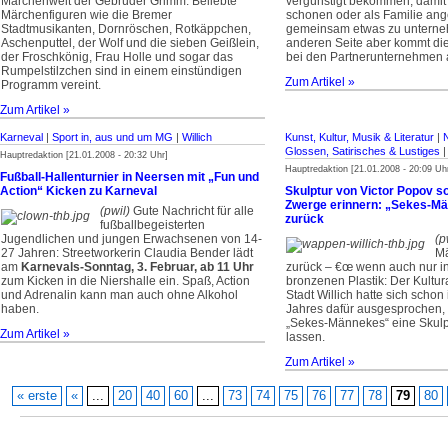
Märchenwelt der Gebrüder Grimm. Beliebte
vergünstigt bekommen, damit
Märchenfiguren wie die Bremer
schonen oder als Familie ang
Stadtmusikanten, Dornröschen, Rotkäppchen,
gemeinsam etwas zu unterne
Aschenputtel, der Wolf und die sieben Geißlein,
anderen Seite aber kommt die
der Froschkönig, Frau Holle und sogar das
bei den Partnerunternehmen a
Rumpelstilzchen sind in einem einstündigen
Zum Artikel »
Programm vereint.
Zum Artikel »
Karneval
|
Sport in, aus und um MG
|
Willich
Kunst, Kultur, Musik & Literatur
|
Glossen, Satirisches & Lustiges
Hauptredaktion [21.01.2008 - 20:32 Uhr]
Hauptredaktion [21.01.2008 - 20:09 Uh
Fußball-Hallenturnier in Neersen mit „Fun und
Action“ Kicken zu Karneval
Skulptur von Victor Popov so
Zwerge erinnern: „Sekes-
(pwil)
Gute Nachricht für alle
zurück
fußballbegeisterten
Jugendlichen und jungen Erwachsenen von 14-
(p
27 Jahren: Streetworkerin Claudia Bender lädt
M
am
Karnevals-Sonntag, 3. Februar, ab 11 Uhr
zurück – €œ wenn auch nur i
zum Kicken in die Niershalle ein. Spaß, Action
bronzenen Plastik: Der Kultu
und Adrenalin kann man auch ohne Alkohol
Stadt Willich hatte sich schon 
haben.
Jahres dafür ausgesprochen,
„Sekes-Männekes“ eine Skulpt
Zum Artikel »
lassen.
Zum Artikel »
« erste
«
...
20
40
60
...
73
74
75
76
77
78
79
80