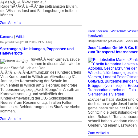
ÃƒÂ¢Ã‚â‚¬Ã‚Å¾Wissen auf
RädernÃƒÂ¢Ã‚â‚¬Ã‚Å“ die seltsamsten Blüten,
die Wissensdurst und Bildungshunger treiben
können.
Zum Artikel »
Kreis Viersen
|
Wirtschaft, Wisse
Handwerk
Karneval
|
Willich
Hauptredaktion [25.01.2008 - 20:19 Uh
Hauptredaktion [25.01.2008 - 21:53 Uhr]
Josef Lankes GmbH & Co. 
Sperrungen, Umleitungen, Pappnasen und
zum Transport-Unternehmer
Halteverbote
(pwil)
­Ã‚Â Vier Karnevalszüge
stehen in diesem Jahr wieder
in der Stadt Willich an: Der
ÃƒÂ¢Ã‚â‚¬Ã‚Å¾
Lärmumzug“ des Kindergartens
Villa Kunterbunt in Willich am Altweibertag 31.
Januar, der Karnevalszug der Schule im
Mühlenfeld in Willich am 2. Februar, der große
Tulpensonntagszug „Aach Blenge“ in Anrath am
Karnevalssonntag und schließlich der
Kinderkarnevalszug der „KG Schlossgeister
(pkrvie)
Er hatte Bäcker und Ko
Neersen“ am Rosenmontag. In allen Fällen
doch dann wagte Josef Lank
kann es zu Behinderungen des Straßenverkehrs
gemeinsam mit seiner Frau K
kommen.
Schritt in die Selbstständigkei
einer Schaufel Ton abzubaue
Zum Artikel »
schnell haben wir dann eine
Greifer und einen Lastwagen 
Zum Artikel »