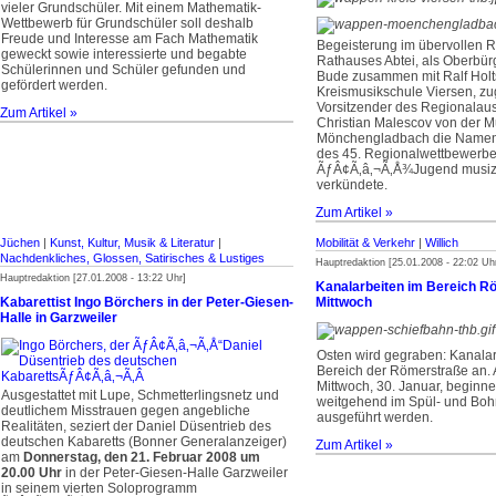
vieler Grundschüler. Mit einem Mathematik-
Wettbewerb für Grundschüler soll deshalb
Freude und Interesse am Fach Mathematik
Begeisterung im übervollen R
geweckt sowie interessierte und begabte
Rathauses Abtei, als Oberbür
Schülerinnen und Schüler gefunden und
Bude zusammen mit Ralf Holt
gefördert werden.
Kreismusikschule Viersen, zu
Vorsitzender des Regionalau
Zum Artikel »
Christian Malescov von der M
Mönchengladbach die Namen 
des 45. Regionalwettbewerb
ÃƒÂ¢Ã‚â‚¬Ã‚Å¾Jugend musizi
verkündete.
Zum Artikel »
Jüchen
|
Kunst, Kultur, Musik & Literatur
|
Mobilität & Verkehr
|
Willich
Nachdenkliches, Glossen, Satirisches & Lustiges
Hauptredaktion [25.01.2008 - 22:02 Uh
Hauptredaktion [27.01.2008 - 13:22 Uhr]
Kanalarbeiten im Bereich R
Kabarettist Ingo Börchers in der Peter-Giesen-
Mittwoch
Halle in Garzweiler
Osten wird gegraben: Kanalar
Bereich der Römerstraße an
Mittwoch, 30. Januar, beginne
Ausgestattet mit Lupe, Schmetterlingsnetz und
weitgehend im Spül- und Boh
deutlichem Misstrauen gegen angebliche
ausgeführt werden.
Realitäten, seziert der Daniel Düsentrieb des
deutschen Kabaretts (Bonner Generalanzeiger)
Zum Artikel »
am
Donnerstag, den 21. Februar 2008 um
20.00 Uhr
in der Peter-Giesen-Halle Garzweiler
in seinem vierten Soloprogramm