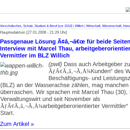
Vorschulisches, Schule, Studium & Beruf [vor 2010]
|
Willich
|
Wirtschaft, Wissenschaft, Ha
Hauptredaktion [27.01.2008 - 21:29 Uhr]
Passgenaue Lösung Ã¢â‚¬â€œ für beide Seiten
Interview mit Marcel Thau, arbeitgeberorientier
Vermittler im BLZ Willich
(pwil)
Dass auch Arbeitgeber z
Kunden“ des Wi
ÃƒÂ¢Ã‚â‚¬Ã‚Å¾
Beschäftigungs- und Leistungs
(BLZ) an der Wasserachse zählen, mag manchen
überraschen. Wir sprachen mit Marcel Thau (30),
Verwaltungswirt und seit November als
arbeitgeberorientierter Vermittler
ÃƒÂ¢Ã‚â‚¬Ã‚Å¾
Start.
Zum Artikel »