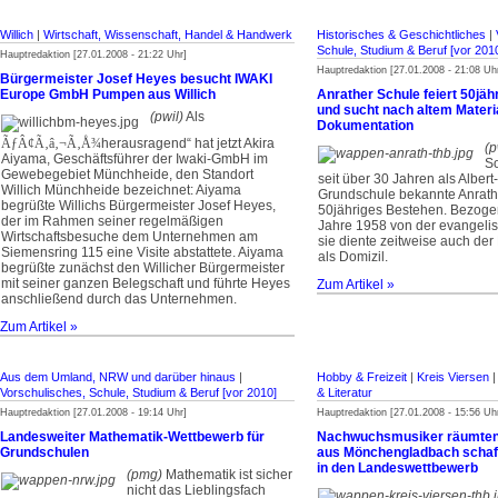
Willich
|
Wirtschaft, Wissenschaft, Handel & Handwerk
Historisches & Geschichtliches
|
Schule, Studium & Beruf [vor 201
Hauptredaktion [27.01.2008 - 21:22 Uhr]
Hauptredaktion [27.01.2008 - 21:08 Uh
Bürgermeister Josef Heyes besucht IWAKI
Europe GmbH Pumpen aus Willich
Anrather Schule feiert 50jä
und sucht nach altem Materia
(pwil)
Als
Dokumentation
ÃƒÂ¢Ã‚â‚¬Ã‚Å¾
herausragend“ hat jetzt Akira
(p
Aiyama, Geschäftsführer der Iwaki-GmbH im
So
Gewebegebiet Münchheide, den Standort
seit über 30 Jahren als Albert
Willich Münchheide bezeichnet: Aiyama
Grundschule bekannte Anrathe
begrüßte Willichs Bürgermeister Josef Heyes,
50jähriges Bestehen. Bezoge
der im Rahmen seiner regelmäßigen
Jahre 1958 von der evangelis
Wirtschaftsbesuche dem Unternehmen am
sie diente zeitweise auch der
Siemensring 115 eine Visite abstattete. Aiyama
als Domizil.
begrüßte zunächst den Willicher Bürgermeister
mit seiner ganzen Belegschaft und führte Heyes
Zum Artikel »
anschließend durch das Unternehmen.
Zum Artikel »
Aus dem Umland, NRW und darüber hinaus
|
Hobby & Freizeit
|
Kreis Viersen
Vorschulisches, Schule, Studium & Beruf [vor 2010]
& Literatur
Hauptredaktion [27.01.2008 - 19:14 Uhr]
Hauptredaktion [27.01.2008 - 15:56 Uh
Landesweiter Mathematik-Wettbewerb für
Nachwuchsmusiker räumten 
Grundschulen
aus Mönchengladbach schaf
in den Landeswettbewerb
(pmg)
Mathematik ist sicher
nicht das Lieblingsfach