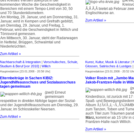
des Kreises Viersen überprüft in der
(pkrvie
kommenden Woche die Geschwindigkeit in
Kreisv
Bereichen mit einem Tempo-Limit von 30, 50
Ã‚Â ­Ã‚Â bietet ab Februar zwe
und 70 Stundenkilometern.
Englischkurse an.
Am Montag, 28. Januar, und am Donnerstag, 31.
Zum Artikel »
Januar, wird in Kempen und Grefrath geblitzt,
am Dienstag, 29. Januar, und Freitag, 1.
Februar, wird die Geschwindigkeit in Willich und
Tönisvorst gemessen.
Am Mittwoch, 30. Januar, steht der Radarwagen
in Nettetal, Brüggen, Schwalmtal und
Niederkrüchten.
Zum Artikel »
Nachbarschaft & Integration
|
Vorschulisches, Schule,
Kunst, Kultur, Musik & Literatur
|
Studium & Beruf [vor 2010]
|
Willich
Glossen, Satirisches & Lustiges
Hauptredaktion [23.01.2008 - 20:58 Uhr]
Hauptredaktion [23.01.2008 - 20:52 Uh
Elternbeiträge in Sachen KIBIZ:
Volker Rosin mit „Jambo Ma
Jugendhilfeausschuss und Sozialausschuss
Jakob-Frantzen-Halle in Will
tagen gemeinsam
(p
(pwil)
Erneut
de
gemeinsam
Kinderdisco, ist zurück mit 1
respektive in direkter Abfolge tagen der Sozial-
Spaß- und Bewegungsliedern
und der Jugendhilfeausschuss am Dienstag, 29.
Album
ÃƒÂ¢Ã‚â‚¬Ã‚Å¾
JAMB
Januar, im Schlosskeller Neersen.
zum Tanzen, Toben und Turnen
auch Titel zum Träumen para
Zum Artikel »
März,
kommt er ab 15 Uhr in 
Frantzen-Halle nach Willich.
Zum Artikel »