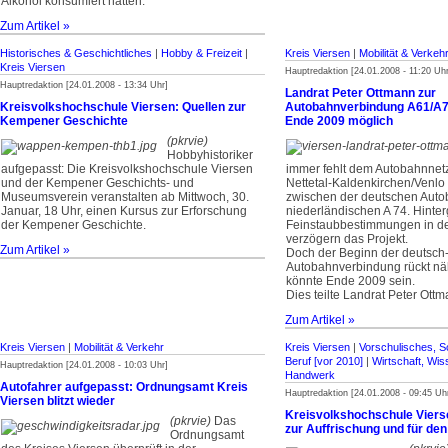
Alkohol konsumiert hatten.
Zum Artikel »
Historisches & Geschichtliches
|
Hobby & Freizeit
|
Kreis Viersen
|
Mobilität & Verkeh
Kreis Viersen
Hauptredaktion [24.01.2008 - 11:20 Uhr
Hauptredaktion [24.01.2008 - 13:34 Uhr]
Landrat Peter Ottmann zur
Kreisvolkshochschule Viersen: Quellen zur
Autobahnverbindung A61/A7
Kempener Geschichte
Ende 2009 möglich
(pkrvie)
Hobbyhistoriker
aufgepasst: Die Kreisvolkshochschule Viersen
immer fehlt dem Autobahnne
und der Kempener Geschichts- und
Nettetal-Kaldenkirchen/Venlo
Museumsverein veranstalten ab Mittwoch, 30.
zwischen der deutschen Auto
Januar, 18 Uhr, einen Kursus zur Erforschung
niederländischen A 74. Hinte
der Kempener Geschichte.
Feinstaubbestimmungen in d
verzögern das Projekt.
Zum Artikel »
Doch der Beginn der deutsch
Autobahnverbindung rückt nä
könnte Ende 2009 sein.
Dies teilte Landrat Peter Ottma
Zum Artikel »
Kreis Viersen
|
Mobilität & Verkehr
Kreis Viersen
|
Vorschulisches, S
Beruf [vor 2010]
|
Wirtschaft, Wis
Hauptredaktion [24.01.2008 - 10:03 Uhr]
Handwerk
Autofahrer aufgepasst: Ordnungsamt Kreis
Hauptredaktion [24.01.2008 - 09:45 Uh
Viersen blitzt wieder
Kreisvolkshochschule Viers
(pkrvie)
Das
zur Auffrischung und für den
Ordnungsamt