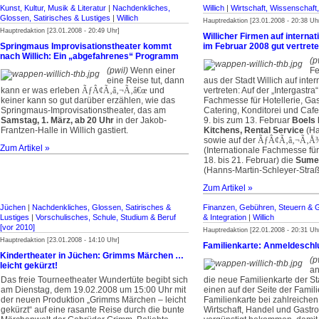
Kunst, Kultur, Musik & Literatur
|
Nachdenkliches,
Willich
|
Wirtschaft, Wissenschaf
Glossen, Satirisches & Lustiges
|
Willich
Hauptredaktion [23.01.2008 - 20:38 Uh
Hauptredaktion [23.01.2008 - 20:49 Uhr]
Willicher Firmen auf interna
Springmaus Improvisationstheater kommt
im Februar 2008 gut vertret
nach Willich: Ein „abgefahrenes“ Programm
(p
(pwil)
Wenn einer
Fe
eine Reise tut, dann
aus der Stadt Willich auf int
kann er was erleben
ÃƒÂ¢Ã‚â‚¬Ã‚â€œ
und
vertreten: Auf der „Intergastra“
keiner kann so gut darüber erzählen, wie das
Fachmesse für Hotellerie, Ga
Springmaus-Improvisationstheater, das am
Catering, Konditorei und Cafe)
Samstag, 1. März, ab 20 Uhr
in der Jakob-
9. bis zum 13. Februar
Boels 
Frantzen-Halle in Willich gastiert.
Kitchens, Rental Service
(Ha
sowie auf der
ÃƒÂ¢Ã‚â‚¬Ã‚Å
Zum Artikel »
(Internationale Fachmesse fü
18. bis 21. Februar) die
Sume
(Hanns-Martin-Schleyer-Straß
Zum Artikel »
Jüchen
|
Nachdenkliches, Glossen, Satirisches &
Finanzen, Gebühren, Steuern & 
Lustiges
|
Vorschulisches, Schule, Studium & Beruf
& Integration
|
Willich
[vor 2010]
Hauptredaktion [22.01.2008 - 20:31 Uh
Hauptredaktion [23.01.2008 - 14:10 Uhr]
Familienkarte: Anmeldeschl
Kindertheater in Jüchen: Grimms Märchen …
(p
leicht gekürzt!
a
Das freie Tourneetheater Wundertüte begibt sich
die neue Familienkarte der St
am Dienstag, dem 19.02.2008 um 15:00 Uhr mit
einen auf der Seite der Famili
der neuen Produktion „Grimms Märchen – leicht
Familienkarte bei zahlreichen
gekürzt“ auf eine rasante Reise durch die bunte
Wirtschaft, Handel und Gastr