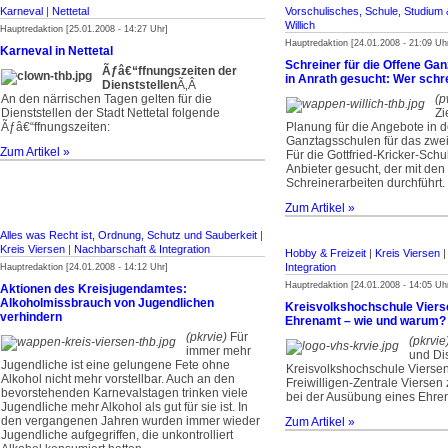
Karneval
|
Nettetal
Vorschulisches, Schule, Studium 
Willich
Hauptredaktion [25.01.2008 - 14:27 Uhr]
Hauptredaktion [24.01.2008 - 21:09 Uh
Karneval in Nettetal
Schreiner für die Offene Ga
Ãƒâ€“ffnungszeiten der
in Anrath gesucht: Wer schre
Dienststellen
­Ã‚Â
An den närrischen Tagen gelten für die
(p
Dienststellen der Stadt Nettetal folgende
Zi
Ãƒâ€“ffnungszeiten:
Planung für die Angebote in 
Ganztagsschulen für das zwei
Zum Artikel »
Für die Gottfried-Kricker-Schu
Anbieter gesucht, der mit den
Schreinerarbeiten durchführt.
Zum Artikel »
Alles was Recht ist, Ordnung, Schutz und Sauberkeit
|
Kreis Viersen
|
Nachbarschaft & Integration
Hobby & Freizeit
|
Kreis Viersen
Integration
Hauptredaktion [24.01.2008 - 14:12 Uhr]
Hauptredaktion [24.01.2008 - 14:05 Uh
Aktionen des Kreisjugendamtes:
Alkoholmissbrauch von Jugendlichen
Kreisvolkshochschule Vierse
verhindern
Ehrenamt – wie und warum?
(pkrvie)
Für
(pkrvie
immer mehr
und Di
Jugendliche ist eine gelungene Fete ohne
Kreisvolkshochschule Vierse
Alkohol nicht mehr vorstellbar. Auch an den
Freiwilligen-Zentrale Viersen 
bevorstehenden Karnevalstagen trinken viele
bei der Ausübung eines Ehr
Jugendliche mehr Alkohol als gut für sie ist. In
den vergangenen Jahren wurden immer wieder
Zum Artikel »
Jugendliche aufgegriffen, die unkontrolliert