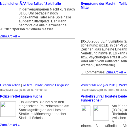
Nächtlicher ÃƒÅ“berfall auf Spielhalle
Symptome der Macht – Teil 
Mitte
In der vergangenen Nacht kurz nach
01:00 Uhr betrat ein noch
unbekannter Täter eine Spielhalle
auf dem Sittardplatz. Der Mann
bedrohte die allein anwesende
Aufsichtsperson mit einem Messer.
Zum Artikel »
[05.05.2008] „Ein Symptom (al
scheinung) ist z.B. in der Psy
Zeichen, das auf eine Erkran
Verletzung hinweist. Es kann 
bzw. Psychologen erfasst wor
oder auch vom Patienten selb
werden (Beschwerde).
[3 Kommentare]
Zum Artikel »
Giesenkirchen
|
weitere Delikte, andere Ereignisse
Verkehrsdelikte [vor 2011]
|
Wickr
Hauptredaktion [04.05.2008 - 10:58 Uhr]
Hauptredaktion [04.05.2008 - 10:56 Uh
Polizei rettet jungen Fuchs
Verkehrsunfall kostete beide
Führerschein
Ein kurioses Bild bot sich den
eingesetzten Polizeibeamten am
Am frühe
Samstagmittag an der Horster
(03.04.) 
Straße im Mönchengladbacher
Rheindah
Stadtteil Schelsen.
zwischen 
Mennrath 
Zum Artikel »
einem außergewöhnlichen Ver