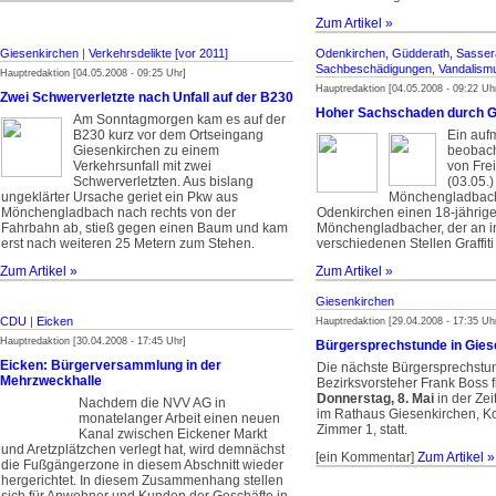
Zum Artikel »
Giesenkirchen
|
Verkehrsdelikte [vor 2011]
Odenkirchen, Güdderath, Sasser
Sachbeschädigungen, Vandalism
Hauptredaktion [04.05.2008 - 09:25 Uhr]
Hauptredaktion [04.05.2008 - 09:22 Uh
Zwei Schwerverletzte nach Unfall auf der B230
Hoher Sachschaden durch Gr
Am Sonntagmorgen kam es auf der
B230 kurz vor dem Ortseingang
Ein auf
Giesenkirchen zu einem
beobach
Verkehrsunfall mit zwei
von Fre
Schwerverletzten. Aus bislang
(03.05.)
ungeklärter Ursache geriet ein Pkw aus
Mönchengladbache
Mönchengladbach nach rechts von der
Odenkirchen einen 18-jährig
Fahrbahn ab, stieß gegen einen Baum und kam
Mönchengladbacher, der an i
erst nach weiteren 25 Metern zum Stehen.
verschiedenen Stellen Graffiti
Zum Artikel »
Zum Artikel »
Giesenkirchen
CDU
|
Eicken
Hauptredaktion [29.04.2008 - 17:35 Uh
Hauptredaktion [30.04.2008 - 17:45 Uhr]
Bürgersprechstunde in Gies
Eicken: Bürgerversammlung in der
Die nächste Bürgersprechstu
Mehrzweckhalle
Bezirksvorsteher Frank Boss 
Donnerstag, 8. Mai
in der Zei
Nachdem die NVV AG in
im Rathaus Giesenkirchen, Ko
monatelanger Arbeit einen neuen
Zimmer 1, statt.
Kanal zwischen Eickener Markt
und Aretzplätzchen verlegt hat, wird demnächst
[ein Kommentar]
Zum Artikel »
die Fußgängerzone in diesem Abschnitt wieder
hergerichtet. In diesem Zusammenhang stellen