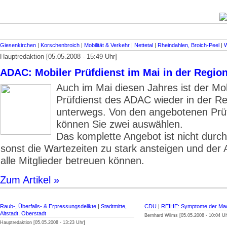
Giesenkirchen
|
Korschenbroich
|
Mobilität & Verkehr
|
Nettetal
|
Rheindahlen, Broich-Peel
|
W
Hauptredaktion [05.05.2008 - 15:49 Uhr]
ADAC: Mobiler Prüfdienst im Mai in der Regio
Auch im Mai diesen Jahres ist der Mo
Prüfdienst des ADAC wieder in der R
unterwegs. Von den angebotenen Pr
können Sie zwei auswählen.
Das komplette Angebot ist nicht durch
sonst die Wartezeiten zu stark ansteigen und der
alle Mitglieder betreuen können.
Zum Artikel »
Raub-, Überfalls- & Erpressungsdelikte
|
Stadtmitte,
CDU
|
REIHE: Symptome der Ma
Altstadt, Oberstadt
Bernhard Wilms [05.05.2008 - 10:04 Uh
Hauptredaktion [05.05.2008 - 13:23 Uhr]