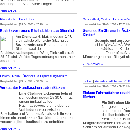
sich für Anwohner und Kunden der Geschäfte in
der Fußgängerzone viele Fragen:
Zum Artikel »
Rheindahlen, Broich-Peel
Gesundheit, Medizin, Fitness & W
Hauptredaktion [29.04.2008 - 17:26 Uhr]
Hauptredaktion [29.04.2008 - 17:20 Uh
Bezirksvertretung Rheindahlen tagt öffentlich
Gesunde Ernährung im Ã¢â
Kinder“
Am
Dienstag, 6. Mai
, findet um 17 Uhr
die nächste öffentliche Sitzung der
Gesunde und ausgew
Bezirksvertretung Rheindahlen im
ist im ÃƒÂ¢Ã‚â‚¬Ã‚Å¾H
Sitzungssaal der
der städtischen Kinde
Bezirksverwaltungsstelle West, Plektrudisstraße
an der Friedhofstraße 
25-27, statt. Auf der Tagesordnung stehen unter
Mönchengladbach-Rheydt nic
anderem:
Zum Artikel »
Zum Artikel »
Eicken
|
Raub-, Überfalls- & Erpressungsdelikte
Eicken
|
Verkehrsdelikte [vor 201
Hauptredaktion [29.04.2008 - 10:46 Uhr]
Hauptredaktion [29.04.2008 - 09:38 Uh
Versuchter Handtaschenraub in Eicken
Eicken: Fahrradfahrer touch
Eine 63jährige Eickenerin befand
flüchtet
sich gestern gegen 15:30 Uhr nach
einem Einkauf auf dem
Ein 56jähriger M
Nachhauseweg. ie ging über den
fuhr gestern gege
Verbindungsweg zwischen
seinem roten Ren
Buschallee und Martinstraße, als sich ihr von
die Humboldtstra
hinten ein unbekannter Radfahrer näherte und
Schillerplatz. Be
versuchte, ihre Handtasche zu entreißen.
Margarethenstraße kam von l
Schillerplatz auf dem Gehweg
Zum Artikel »