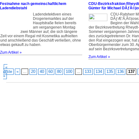
Festnahme nach gemeinschaftlichem
CDU-Bezirksfraktion Rheydt
Ladendiebstahl
Günter für Michael DÃƒÂ©jo
Ladendetektiven eines
CDU-Ratsherr M
Drogeriemarktes auf der
DÃƒÆ’Ã‚Â©josez 
Hauptstraße fielen bereits
Beginn der Wahl
am vergangenen Montag
der Bezirksvertretung Rheydt-M
zwei Männer auf, die sich längere
Sommer vergangenen Jahres 
Zeit vor einem Regal mit Kosmetika aufhielten
des zurückgetretenen Dr. Hans
und anschließend das Geschäft verließen, ohne
den Rat eingezogen war, hat
etwas gekauft zu haben.
Oberbürgermeister zum 30. Ap
auf sein Bezirksvertretungsma
Zum Artikel »
Zum Artikel »
«
erste
«
...
20
40
60
80
100
...
133
134
135
136
137
»