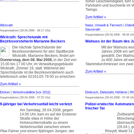
hoher Geschwindigkeit, fuhr so
Fahrbahn und touchierte im V
Twingo.
Zum Artikel »
Wickrath
Natur, Umwelt & Tierreich
|
Odenk
Sasserath
Hauptredaktion [29.04.2008 - 08:17 Uhr]
Hauptredaktion [29.04.2008 - 08:06 Uh
Wickrath: Sprechstunde mit
Bezirksvorsteherin Marianne Beckers
Walnuss ist der Baum des J
Die nächste Sprechstunde der
Mit der Walnuss wu
Bezirksvorsteherin für den Stadtbezirk
Jahres 2008 ein seh
Wickrath, Marianne Beckers, findet am
gewählt. Der Walln
Donnerstag, dem 08. Mai 2008,
in der Zeit von
zu 600 Jahre alt we
15.00 bis 17.00 Uhr, im Verwaltungsgebäude
Stammdurchmesser von zwei 
Wickrath, Zimmer 19, statt. Während der
Zum Artikel »
Sprechstunde ist die Bezirksvorsteherin auch
telefonisch unter 02161/25 79 00 zu erreichen.
Zum Artikel »
Eicken
|
Verkehrsdelikte [vor 2011]
Einbruch, Diebstahl, Hehlerei
|
Rh
Hauptredaktion [29.04.2008 - 07:52 Uhr]
Hauptredaktion [29.04.2008 - 07:49 Uh
9-jähriger bei Verkehrsunfall leicht verletzt
Polizei erwischte Automaten
frischer Tat
Am Samstag, 26.04.2008, gegen
14.00 Uhr, kam es auf der Eickener
Zivilbeamt
Straße etwa in Höhe der
Mönchengl
Hohenzollernstraße zu einem
überrasch
Verkehrsunfall zwischen einem
(26.04.), 
Pkw-Fahrer und einem 9jährigen Jungen, der
Rheydt, Markt 31 