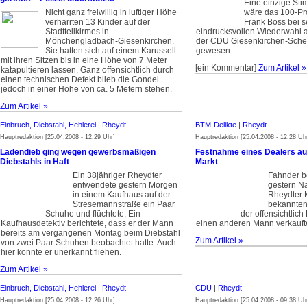
Eine einzige Sti
Nicht ganz freiwillig in luftiger Höhe
wäre das 100-Pr
verharrten 13 Kinder auf der
Frank Boss bei s
Stadtteilkirmes in
eindrucksvollen Wiederwahl a
Mönchengladbach-Giesenkirchen.
der CDU Giesenkirchen-Schel
Sie hatten sich auf einem Karussell
gewesen.
mit ihren Sitzen bis in eine Höhe von 7 Meter
[ein Kommentar]
Zum Artikel »
katapultieren lassen. Ganz offensichtlich durch
einen technischen Defekt blieb die Gondel
jedoch in einer Höhe von ca. 5 Metern stehen.
Zum Artikel »
Einbruch, Diebstahl, Hehlerei
|
Rheydt
BTM-Delikte
|
Rheydt
Hauptredaktion [25.04.2008 - 12:29 Uhr]
Hauptredaktion [25.04.2008 - 12:28 Uh
Ladendieb ging wegen gewerbsmäßigen
Festnahme eines Dealers a
Diebstahls in Haft
Markt
Ein 38jähriger Rheydter
Fahnder b
entwendete gestern Morgen
gestern N
in einem Kaufhaus auf der
Rheydter M
Stresemannstraße ein Paar
bekannten
Schuhe und flüchtete. Ein
der offensichtlich
Kaufhausdetektiv berichtete, dass er der Mann
einen anderen Mann verkauft
bereits am vergangenen Montag beim Diebstahl
Zum Artikel »
von zwei Paar Schuhen beobachtet hatte. Auch
hier konnte er unerkannt fliehen.
Zum Artikel »
Einbruch, Diebstahl, Hehlerei
|
Rheydt
CDU
|
Rheydt
Hauptredaktion [25.04.2008 - 12:26 Uhr]
Hauptredaktion [25.04.2008 - 09:38 Uh