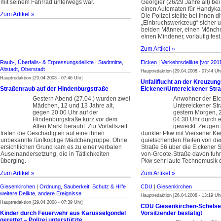
mit seinem Fahrrad unterwegs war.
Georgier (26/29 Jahre alt) be
einen Automaten für Handyka
Zum Artikel »
Die Polizei stellte bei ihnen d
„Einbruchswerkzeug“ sicher 
beiden Männer, einen Mönch
einen Mindener, vorläufig fest
Zum Artikel »
Raub-, Überfalls- & Erpressungsdelikte
|
Stadtmitte,
Eicken
|
Verkehrsdelikte [vor 201
Altstadt, Oberstadt
Hauptredaktion [29.04.2008 - 07:44 Uh
Hauptredaktion [29.04.2008 - 07:46 Uhr]
Unfallflucht an der Kreuzung
Straßenraub auf der Hindenburgstraße
Eickener/Untereickener Str
Gestern Abend (27.04.) wurden zwei
Anwohner der Ei
Mädchen, 12 und 13 Jahre alt,
Untereickener St
gegen 20:00 Uhr auf der
gestern Morgen, 
Hindenburgstraße kurz vor dem
04:30 Uhr durch e
Alten Markt beraubt. Zur Vorfallszeit
geweckt. Zeugen 
trafen die Geschädigten auf eine ihnen
dunkler Pkw mit Viersener Ke
unbekannte fünfköpfige Mädchengruppe. Ohne
quietschenden Reifen von de
ersichtlichen Grund kam es zu einer verbalen
Straße 56 über die Eickener S
Auseinandersetzung, die in Tätlichkeiten
von-Groote-Straße davon fuh
überging.
Pkw sehr laute Technomusik 
Zum Artikel »
Zum Artikel »
Giesenkirchen
|
Ordnung, Sauberkeit, Schutz & Hilfe
|
CDU
|
Giesenkirchen
weitere Delikte, andere Ereignisse
Hauptredaktion [26.04.2008 - 13:19 Uh
Hauptredaktion [29.04.2008 - 07:39 Uhr]
CDU Giesenkirchen-Schelse
Kinder durch Feuerwehr aus Karusselgondel
Vorsitzender bestätigt
gerettet – Polizei unterstützte