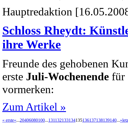
Hauptredaktion [16.05.2008
Schloss Rheydt: Künstl
ihre Werke
Freunde des gehobenen Kuns
erste
Juli-Wochenende
für
vormerken:
Zum Artikel »
« erste
«
...
20
40
60
80
100
...
131
132
133
134
135
136
137
138
139
140
...
»
let