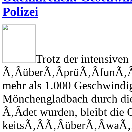
Polizei
Trotz der intensiven
Ã‚Â­über­Ã‚Â­prü­Ã‚Â­fun­Ã‚
mehr als 1.000 Ge­schwin­dig­
Mönchengladbach durch die 
Ã‚Â­det wurden, bleibt die 
keits­Ã‚Â­­Ã‚Â­über­Ã‚Â­wa­