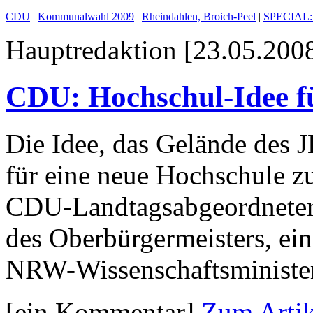
CDU
|
Kommunalwahl 2009
|
Rheindahlen, Broich-Peel
|
SPECIAL: J
Hauptredaktion [23.05.2008
CDU: Hochschul-Idee f
Die Idee, das Gelände des
für eine neue Hochschule zu 
CDU-Landtagsabgeordneter
des Oberbürgermeisters, ein
NRW-Wissenschaftsminister
[ein Kommentar]
Zum Artik