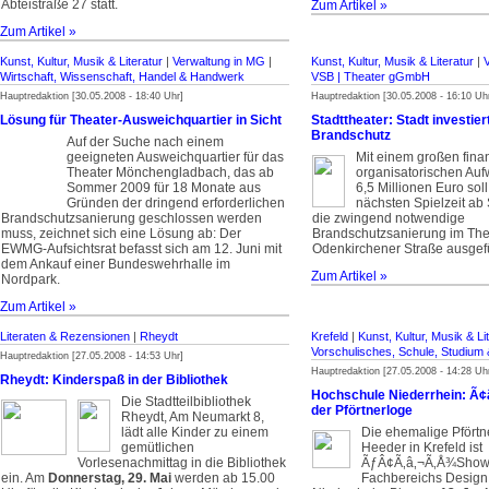
Abteistraße 27 statt.
Zum Artikel »
Zum Artikel »
Kunst, Kultur, Musik & Literatur
|
Verwaltung in MG
|
Kunst, Kultur, Musik & Literatur
|
Wirtschaft, Wissenschaft, Handel & Handwerk
VSB | Theater gGmbH
Hauptredaktion [30.05.2008 - 18:40 Uhr]
Hauptredaktion [30.05.2008 - 16:10 Uh
Lösung für Theater-Ausweichquartier in Sicht
Stadttheater: Stadt investiert
Brandschutz
­Auf der Suche nach einem
geeigneten Ausweichquartier für das
Mit einem großen fina
Theater Mönchengladbach, das ab
organisatorischen Au
Sommer 2009 für 18 Monate aus
6,5 Millionen Euro sol
Gründen der dringend erforderlichen
nächsten Spielzeit a
Brandschutzsanierung geschlossen werden
die zwingend notwendige
muss, zeichnet sich eine Lösung ab: Der
Brandschutzsanierung im The
EWMG-Aufsichtsrat befasst sich am 12. Juni mit
Odenkirchener Straße ausgef
dem Ankauf einer Bundeswehrhalle im
Zum Artikel »
Nordpark.
Zum Artikel »
Literaten & Rezensionen
|
Rheydt
Krefeld
|
Kunst, Kultur, Musik & Li
Vorschulisches, Schule, Studium 
Hauptredaktion [27.05.2008 - 14:53 Uhr]
Hauptredaktion [27.05.2008 - 14:28 Uh
Rheydt: Kinderspaß in der Bibliothek
Hochschule Niederrhein: Ã¢â
Die Stadtteilbibliothek
der Pförtnerloge
Rheydt, Am Neumarkt 8,
lädt alle Kinder zu einem
Die ehemalige Pförtn
gemütlichen
Heeder in Krefeld ist
Vorlesenachmittag in die Bibliothek
ÃƒÂ¢Ã‚â‚¬Ã‚Å¾Show
ein. Am
Donnerstag, 29. Mai
werden ab 15.00
Fachbereichs Design