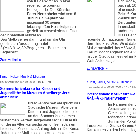
von Kaldenkirchen in eine
sich Mön­Ã‚
regelrechte open-air
bach ab 16
Kunstgalerie. Der Künstler
eine musik
Peter Nettesheim
wird vom
8.
Beim 5-Kon
Juni bis 7. September
Weltmusikfe
insgesamt 30 seiner
Berggarten
lebensgroßen Holzskulpturen
Innenstadt
gezielt an verschiedenen Orten
anderem di
der Innenstadt aufstellen.
Brass Band
Das Motto seiner dann rund um die Uhr
lebende Schlagzeuger Rame
geöffneten Ausstellung lautet
dem Trio East West Wind dabe
ÃƒÂ¢Ã‚â‚¬Ã‚Å¾Begegnen – Betrachten –
Mal veranstaltet das ÃƒÂ¢Ã‚
Begreifen“.
Forum Mönchengladbach e.V.“
mit der Stadt das Festival im
Zum Artikel »
Welt-Aktionstage.
Zum Artikel »
Kunst, Kultur, Musik & Literatur
Kunst, Kultur, Musik & Literatur
Hauptredaktion [02.06.2008 - 18:47 Uhr]
Hauptredaktion [02.06.2008 - 18:40 Uh
Sommerferienkurse für Kinder und
Jugendliche im Museum Abteiberg: Jetzt
Internationale Karikaturen-A
anmelden!
Ã¢â‚¬Å¾FrauenWelten“
Kreative Wochen verspricht das
Im Rahmen der E
Städtische Museum Abteiberg
Aktionstage präse
Kindern und Jugendlichen, die
Gleichstellungsst
an den Sommerferienkursen
Mönchengladba
teilnehmen werden. Insgesamt sechs Kurse für
Juni
in der Volk
Kinder im Alter von sechs bis fünfzehn Jahren
Lüpertzender Straße 85 eine 
bietet das Museum ab Anfang Juli an. Die Kurse
Karikaturen zu den Lebensla
finden in der Malklasse des Museums an der