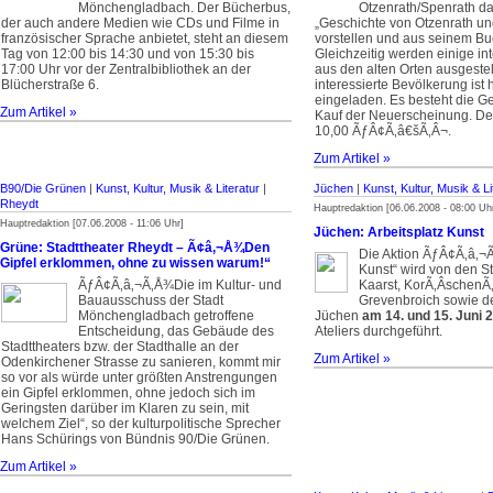
Mönchengladbach. Der Bücherbus,
Otzenrath/Spenrath da
der auch andere Medien wie CDs und Filme in
„Geschichte von Otzenrath un
französischer Sprache anbietet, steht an diesem
vorstellen und aus seinem Bu
Tag von 12:00 bis 14:30 und von 15:30 bis
Gleichzeitig werden einige in
17:00 Uhr vor der Zentralbibliothek an der
aus den alten Orten ausgestell
Blücherstraße 6.
interessierte Bevölkerung ist 
eingeladen. Es besteht die G
Zum Artikel »
Kauf der Neuerscheinung. Der
10,00 ÃƒÂ¢Ã‚â€šÃ‚Â¬.
Zum Artikel »
B90/Die Grünen
|
Kunst, Kultur, Musik & Literatur
|
Jüchen
|
Kunst, Kultur, Musik & Li
Rheydt
Hauptredaktion [06.06.2008 - 08:00 Uh
Hauptredaktion [07.06.2008 - 11:06 Uhr]
Jüchen: Arbeitsplatz Kunst
Grüne: Stadttheater Rheydt – Ã¢â‚¬Å¾Den
Die Aktion ÃƒÂ¢Ã‚â‚¬Ã
Gipfel erklommen, ohne zu wissen warum!“
Kunst“ wird von den S
ÃƒÂ¢Ã‚â‚¬Ã‚Å¾Die im Kultur- und
Kaarst, Kor­Ã‚Â­schen­Ã
Bauausschuss der Stadt
Grevenbroich sowie 
Mönchengladbach getroffene
Jüchen
am 14. und 15. Juni 
Entscheidung, das Gebäude des
Ateliers durchgeführt.
Stadttheaters bzw. der Stadthalle an der
Zum Artikel »
Odenkirchener Strasse zu sanieren, kommt mir
so vor als würde unter größten Anstrengungen
ein Gipfel erklommen, ohne jedoch sich im
Geringsten darüber im Klaren zu sein, mit
welchem Ziel“, so der kulturpolitische Sprecher
Hans Schürings von Bündnis 90/Die Grünen.
Zum Artikel »