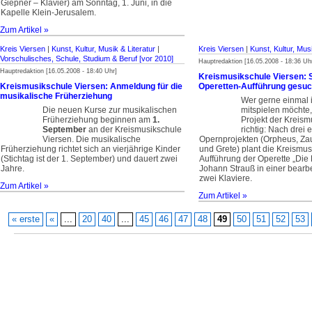
Giepner – Klavier) am Sonntag, 1. Juni, in die
Kapelle Klein-Jerusalem.
Zum Artikel »
Kreis Viersen
|
Kunst, Kultur, Musik & Literatur
|
Kreis Viersen
|
Kunst, Kultur, Musi
Vorschulisches, Schule, Studium & Beruf [vor 2010]
Hauptredaktion [16.05.2008 - 18:36 Uh
Hauptredaktion [16.05.2008 - 18:40 Uhr]
Kreismusikschule Viersen: 
Kreismusikschule Viersen: Anmeldung für die
Operetten-Aufführung gesuc
musikalische Früherziehung
Wer gerne einmal i
Die neuen Kurse zur musikalischen
mitspielen möchte,
Früherziehung beginnen am
1.
Projekt der Kreism
September
an der Kreismusikschule
richtig: Nach drei 
Viersen. Die musikalische
Opernprojekten (Orpheus, Zau
Früherziehung richtet sich an vierjährige Kinder
und Grete) plant die Kreismus
(Stichtag ist der 1. September) und dauert zwei
Aufführung der Operette „Die
Jahre.
Johann Strauß in einer bearb
zwei Klaviere.
Zum Artikel »
Zum Artikel »
« erste
«
...
20
40
...
45
46
47
48
49
50
51
52
53