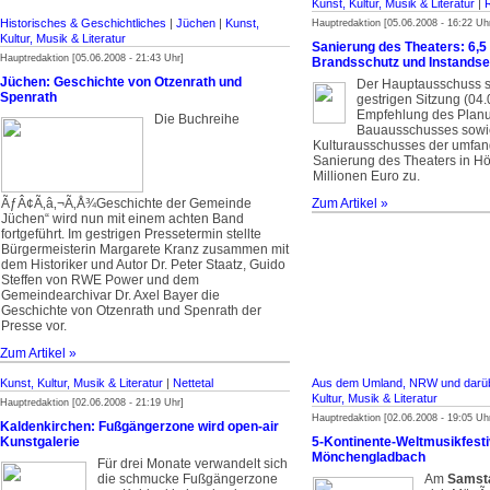
Kunst, Kultur, Musik & Literatur
|
Historisches & Geschichtliches
|
Jüchen
|
Kunst,
Hauptredaktion [05.06.2008 - 16:22 Uh
Kultur, Musik & Literatur
Sanierung des Theaters: 6,5 
Hauptredaktion [05.06.2008 - 21:43 Uhr]
Brandsschutz und Instandse
Jüchen: Geschichte von Otzenrath und
Der Hauptausschuss st
Spenrath
gestrigen Sitzung (04.
Empfehlung des Plan
Die Buchreihe
Bauausschusses sowi
Kulturausschusses der umfan
Sanierung des Theaters in H
Millionen Euro zu.
ÃƒÂ¢Ã‚â‚¬Ã‚Å¾Geschichte der Gemeinde
Zum Artikel »
Jüchen“ wird nun mit einem achten Band
fortgeführt. Im gestrigen Pressetermin stellte
Bürgermeisterin Margarete Kranz zusammen mit
dem Historiker und Autor Dr. Peter Staatz, Guido
Steffen von RWE Power und dem
Gemeindearchivar Dr. Axel Bayer die
Geschichte von Otzenrath und Spenrath der
Presse vor.
Zum Artikel »
Kunst, Kultur, Musik & Literatur
|
Nettetal
Aus dem Umland, NRW und darüb
Kultur, Musik & Literatur
Hauptredaktion [02.06.2008 - 21:19 Uhr]
Hauptredaktion [02.06.2008 - 19:05 Uh
Kaldenkirchen: Fußgängerzone wird open-air
Kunstgalerie
5-Kontinente-Weltmusikfestiv
Mönchengladbach
Für drei Monate verwandelt sich
die schmucke Fußgängerzone
Am
Samsta