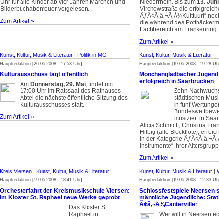
Uhr für alle Kinder ab vier Jahren Märchen und
Niederrhein. Bis zum
13. Juni
Bilderbuchabenteuer vorgelesen.
Virchowstraße die erfolgreich
ÃƒÂ¢Ã‚â‚¬Ã‚Å¾Kulttuuri“ noch
Zum Artikel »
die während des Pottbäckerm
Fachbereich am Frankenring 
Zum Artikel »
Kunst, Kultur, Musik & Literatur
|
Politik in MG
Kunst, Kultur, Musik & Literatur
Hauptredaktion [26.05.2008 - 17:53 Uhr]
Hauptredaktion [19.05.2008 - 19:28 Uh
Kulturausschuss tagt öffentlich
Mönchengladbacher Jugend 
erfolgreich in Saarbrücken
Am
Donnerstag, 29. Mai
, findet um
17:00 Uhr im Ratssaal des Rathauses
Zehn Nachwuchs
Abtei die nächste öffentliche Sitzung des
städtischen Musik
Kulturausschusses statt.
in fünf Wertunge
Bundeswettbewe
Zum Artikel »
musiziert in Saar
Alicia Schmidt , Christina Fr
Hilbig (alle Blockflöte), erreic
in der Kategorie ÃƒÂ¢Ã‚â‚¬Ã‚
Instrumente“ ihrer Altersgrupp
Zum Artikel »
Kreis Viersen
|
Kunst, Kultur, Musik & Literatur
Kunst, Kultur, Musik & Literatur
|
W
Hauptredaktion [19.05.2008 - 18:41 Uhr]
Hauptredaktion [19.05.2008 - 12:33 Uh
Orchesterfahrt der Kreismusikschule Viersen:
Schlossfestspiele Neersen 
Im Kloster St. Raphael neue Werke geprobt
männliche Jugendliche: Stati
Ã¢â‚¬Å¾Canterville“
Das Kloster St.
Raphael in
Wer will in Neersen ec