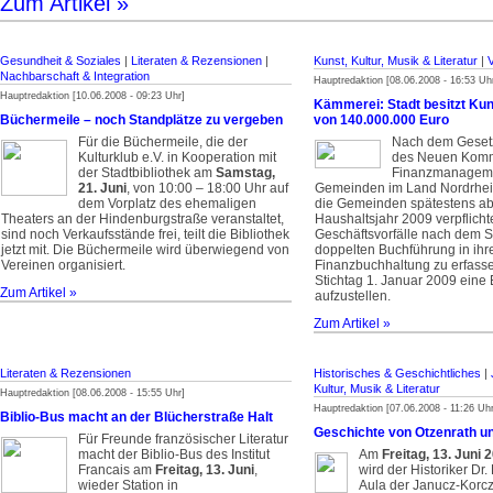
Zum Artikel »
Gesundheit & Soziales
|
Literaten & Rezensionen
|
Kunst, Kultur, Musik & Literatur
|
Nachbarschaft & Integration
Hauptredaktion [08.06.2008 - 16:53 Uh
Hauptredaktion [10.06.2008 - 09:23 Uhr]
Kämmerei: Stadt besitzt Ku
Büchermeile – noch Standplätze zu vergeben
von 140.000.000 Euro
Für die Büchermeile, die der
Nach dem Gesetz
Kulturklub e.V. in Kooperation mit
des Neuen Kom
der Stadtbibliothek am
Samstag,
Finanzmanageme
21. Juni
, von 10:00 – 18:00 Uhr auf
Gemeinden im Land Nordrhei
dem Vorplatz des ehemaligen
die Gemeinden spätestens a
Theaters an der Hindenburgstraße veranstaltet,
Haushaltsjahr 2009 verpflichte
sind noch Verkaufsstände frei, teilt die Bibliothek
Geschäftsvorfälle nach dem 
jetzt mit. Die Büchermeile wird überwiegend von
doppelten Buchführung in ihr
Vereinen organisiert.
Finanzbuchhaltung zu erfass
Stichtag 1. Januar 2009 eine 
Zum Artikel »
aufzustellen.
Zum Artikel »
Literaten & Rezensionen
Historisches & Geschichtliches
|
Kultur, Musik & Literatur
Hauptredaktion [08.06.2008 - 15:55 Uhr]
Hauptredaktion [07.06.2008 - 11:26 Uhr
Biblio-Bus macht an der Blücherstraße Halt
Geschichte von Otzenrath u
Für Freunde französischer Literatur
macht der Biblio-Bus des Institut
Am
Freitag, 13. Juni 
Francais am
Freitag, 13. Juni
,
wird der Historiker Dr.
wieder Station in
Aula der Janucz-Korc