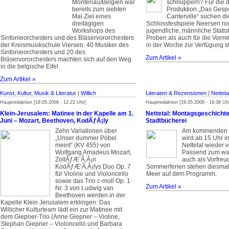
Montenau/Belgien war
schnuppern? Für die d
bereits zum siebten
Produktion „Das Gesp
Mal Ziel eines
Canterville“ suchen di
dreitägigen
Schlossfestspiele Neersen n
Workshops des
jugendliche, männliche Statist
Sinfonieorchesters und des Bläservororchesters
Proben als auch für die Vormi
der Kreismusikschule Viersen. 40 Musiker des
in der Woche zur Verfügung s
Sinfonieorchesters und 20 des
Zum Artikel »
Bläservororchesters machten sich auf den Weg
in die belgische Eifel.
Zum Artikel »
Kunst, Kultur, Musik & Literatur
|
Willich
Literaten & Rezensionen
|
Netteta
Hauptredaktion [19.05.2008 - 12:22 Uhr]
Hauptredaktion [16.05.2008 - 19:38 Uh
Klein-Jerusalem: Matinee in der Kapelle am 1.
Nettetal: Montagsgeschichte
Juni – Mozart, Beethoven, KodÃƒÂ¡ly
Stadtbücherei
Zehn Variationen über
Am kommenden
„Unser dummer Pöbel
wird ab 15 Uhr i
meint“ (KV 455) von
Nettetal wieder 
Wolfgang Amadeus Mozart,
Passend zum wa
ZoltÃƒÆ’Ã‚Â¡n
auch als Vorfreu
KodÃƒÆ’Ã‚Â¡lys Duo Op. 7
Sommerferien stehen diesma
für Violine und Violoncello
Meer auf dem Programm.
sowie das Trio c-moll Op. 1
Zum Artikel »
Nr. 3 von Ludwig van
Beethoven werden in der
Kapelle Klein Jerusalem erklingen: Das
Willicher Kulturteam lädt ein zur Matinee mit
dem Giepner-Trio (Anne Giepner – Violine,
Stephan Giepner – Violoncello und Barbara