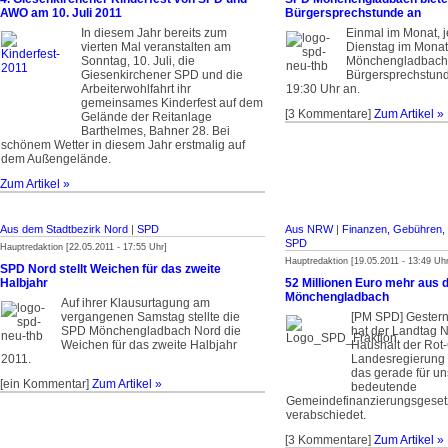
AWO am 10. Juli 2011
Bürgersprechstunde an
In diesem Jahr bereits zum
Einmal im Monat, j
vierten Mal veranstalten am
Dienstag im Monat,
Sonntag, 10. Juli, die
Mönchengladbach 
Giesenkirchener SPD und die
Bürgersprechstund
Arbeiterwohlfahrt ihr
19:30 Uhr an.
gemeinsames Kinderfest auf dem
[3 Kommentare]
Zum Artikel »
Gelände der Reitanlage
Barthelmes, Bahner 28. Bei
schönem Wetter in diesem Jahr erstmalig auf
dem Außengelände.
Zum Artikel »
Aus dem Stadtbezirk Nord
|
SPD
Aus NRW
|
Finanzen, Gebühren, 
SPD
Hauptredaktion [22.05.2011 - 17:55 Uhr]
Hauptredaktion [19.05.2011 - 13:49 Uhr
SPD Nord stellt Weichen für das zweite
Halbjahr
52 Millionen Euro mehr aus 
Mönchengladbach
Auf ihrer Klausurtagung am
vergangenen Samstag stellte die
[PM SPD] Gestern
SPD Mönchengladbach Nord die
hat der Landtag 
Weichen für das zweite Halbjahr
Haushalt der Rot
2011.
Landesregierung
das gerade für un
[ein Kommentar]
Zum Artikel »
bedeutende
Gemeindefinanzierungs­geset
verabschiedet.
[3 Kommentare]
Zum Artikel »