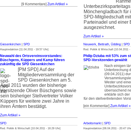
Rahme
[9 Kommentare]
Zum Artikel »
Unterbezirkspartei­tag
Mönchengladbach für i
SPD-Mitgliedschaft mit
Parteinadel und einer
ausgezeichnet.
Zum Artikel »
Giesenkirchen
|
SPD
Neuwerk, Bettrath, Üdding
|
SPD
Hauptredaktion [11.04.2011 - 19:57 Uhr]
Red. Politik & Wirtschaft [10.04.2011 -
Neuwahl des Ortsvereinsvorstandes:
Philip Dziuba mit 53% zum st
Büschgens, Küppers und Kamp führen
SPD-Vorsitzenden gewählt
zukünftig die SPD Giesenkirchen
Nach einigen lä
[PM SPD]
Auf der
Unterbrechung d
(09.04.2011) du
Mitgliederversammlung der
Versammlungslei
SPD Giesenkirchen am 5.
Wester und eine
April 2011 wurden der bisherige
Unterbezirksvors
Vorsitzende Oliver Büschgens sowie
überraschend ne
erklärte sich der
sein bisheriger Stellvertreter Volker
für den stellvertretenden Vors
Küppers für weitere zwei Jahre in
ihren Ämtern bestätigt.
[ein Kommentar]
Zum Artikel »
Zum Artikel »
SPD
Arbeitsmarkt
|
SPD
Red. Politik & Wirtschaft [10.04.2011 - 18:29 Uhr]
Hauptredaktion [06.04.2011 - 20:47 Uhr