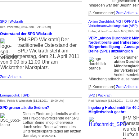
ungewöhnlich.
hingegen war der Beginn sei
[3 Kommentare]
Zum Artikel »
SPD
|
Wickrath
Aktion Durchblick MG
|
ÖPNV & 
Verkehrsentwicklungsplan (VEP)
Red. Wickrath [19.04.2011 - 21:10 Uhr]
Huber, aktion Durchblick MG [18.04.20
Osterstand der SPD Wickrath
VEP: „aktion Durchblick Mö
[PM SPD Wickrath]
Der
fordert breite und frühestmö
traditionelle Osterstand der
Bürgerbeteiligung – Aussag
SPD Wickrath steht am
Beine (SPD) unzulänglich
Gründonnerstag, dem 21. April 2011
Seit geraumer Z
von 9.00 bis 11.00 Uhr am
aktion Durchb
Mönchenglad
Wickrather Marktplatz.
der Verkehrse
Verkehrsentwic
Zum Artikel »
Mönchengladbach auseinand
[3 Kommentare]
Zum Artikel »
Energiepolitik
|
SPD
SPD
|
Wickrath
Red. Politik & Wirtschaft [14.04.2011 - 19:09 Uhr]
Red. Wickrath [13.04.2011 - 21:43 Uhr
SPD grüner als die Grünen?
Ingeborg Hufschmidt für 40
Mitgliedschaft geehrt
Diesen Eindruck jedenfalls wollte
[PM S
der Fraktionsvor­sitzende der SPD,
Lothar Beine, möglicherweise
Samstag
durch seine Rede während des
wurde 
Unterbezirksparteitages am letzten
Hufsch
Samstag erwecken.