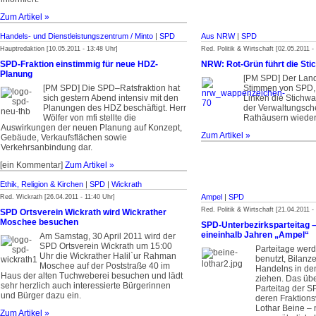
Zum Artikel »
Handels- und Dienstleistungszentrum / Minto
|
SPD
Aus NRW
|
SPD
Hauptredaktion [10.05.2011 - 13:48 Uhr]
Red. Politik & Wirtschaft [02.05.2011 -
SPD-Fraktion einstimmig für neue HDZ-
NRW: Rot-Grün führt die Sti
Planung
[PM SPD] Der Land
[PM SPD] Die SPD–Ratsfraktion hat
Stimmen von SPD,
sich gestern Abend intensiv mit den
Linken die Stichwa
Planungen des HDZ beschäftigt. Herr
der Verwaltungsche
Wölfer von mfi stellte die
Rathäusern wieder 
Auswirkungen der neuen Planung auf Konzept,
Zum Artikel »
Gebäude, Verkaufsflächen sowie
Verkehrsanbindung dar.
[ein Kommentar]
Zum Artikel »
Ethik, Religion & Kirchen
|
SPD
|
Wickrath
Ampel
|
SPD
Red. Wickrath [26.04.2011 - 11:40 Uhr]
Red. Politik & Wirtschaft [21.04.2011 -
SPD Ortsverein Wickrath wird Wickrather
Moschee besuchen
SPD-Unterbezirksparteitag –
eineinhalb Jahren „Ampel“
Am Samstag, 30 April 2011 wird der
SPD Ortsverein Wickrath um 15:00
Parteitage wer
Uhr die Wickrather Halil`ur Rahman
benutzt, Bilanz
Moschee auf der Poststraße 40 im
Handelns in de
Haus der alten Tuchweberei besuchen und lädt
ziehen. Das ü
sehr herzlich auch interessierte Bürgerinnen
Parteitag der 
und Bürger dazu ein.
deren Fraktions
Lothar Beine – 
Zum Artikel »