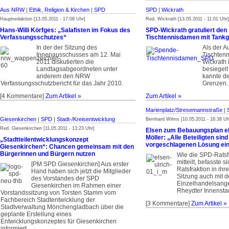
Aus NRW
|
Ethik, Religion & Kirchen
|
SPD
SPD
|
Wickrath
Hauptredaktion [13.05.2011 - 17:08 Uhr]
Red. Wickrath [13.05.2011 - 11:01 Uhr]
Hans-Willi Körfges: „Salafisten im Fokus des
SPD-Wickrath gratuliert den
Verfassungsschutzes“
Tischtennisdamen mit Tankg
In der der Sitzung des
Als der A
Innenausschusses am 12. Mai
Tischten
2011 diskutierten die
Wickrath 
Landtagsabgeordneten unter
besiegelt
anderem den NRW
kannte de
Verfassungsschutzbericht für das Jahr 2010.
Grenzen.
[4 Kommentare]
Zum Artikel »
Zum Artikel »
Marienplatz/Strese­mann­straße
|
Giesenkirchen
|
SPD
|
Stadt-/Kreisentwicklung
Bernhard Wilms [10.05.2011 - 16:38 Uh
Red. Giesenkirchen [11.05.2011 - 13:23 Uhr]
Elsen zum Bebauungsplan 
Möller: „Alle Beteiligten sind 
„Stadtteilentwicklungskonzept
vorgeschlagenen Lösung ei
Giesenkirchen“: Chancen gemeinsam mit den
Bürgerinnen und Bürgern nutzen
Wie die SPD-Ratsf
mitteilt, befasste 
[PM SPD Giesenkirchen] Aus erster
Ratsfraktion in ihr
Hand haben sich jetzt die Mitglieder
Sitzung auch mit 
des Vorstandes der SPD
Einzelhandelsange
Giesenkirchen im Rahmen einer
Rheydter Innenstad
Vorstandssitzung von Torsten Stamm vom
Fachbereich Stadtentwicklung der
[3 Kommentare]
Zum Artikel »
Stadtverwaltung Mönchengladbach über die
geplante Erstellung eines
Entwicklungskonzeptes für Giesenkirchen
informiert.