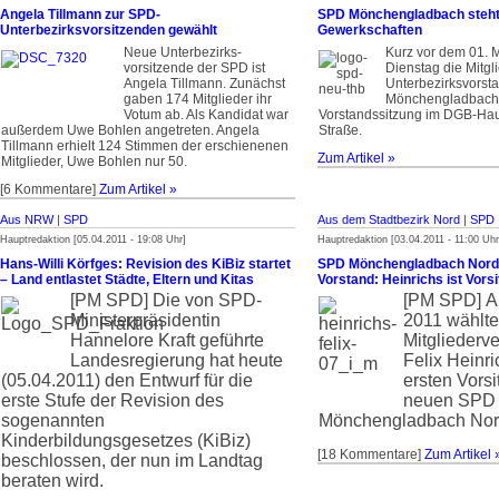
Angela Tillmann zur SPD-
SPD Mönchengladbach steht 
Unterbezirksvorsitzenden gewählt
Gewerkschaften
Neue Unter­bezirks­
Kurz vor dem 01. M
vorsitzende der SPD ist
Dienstag die Mitgl
Angela Tillmann. Zunächst
Unterbezirksvorst
gaben 174 Mitglieder ihr
Mönchengladbach 
Votum ab. Als Kandidat war
Vorstandssitzung im DGB-Hau
außerdem Uwe Bohlen angetreten. Angela
Straße.
Tillmann erhielt 124 Stimmen der erschienenen
Zum Artikel »
Mitglieder, Uwe Bohlen nur 50.
[6 Kommentare]
Zum Artikel »
Aus NRW
|
SPD
Aus dem Stadtbezirk Nord
|
SPD
Hauptredaktion [05.04.2011 - 19:08 Uhr]
Hauptredaktion [03.04.2011 - 11:00 Uhr
Hans-Willi Körfges: Revision des KiBiz startet
SPD Mönchengladbach Nord 
– Land entlastet Städte, Eltern und Kitas
Vorstand: Heinrichs ist Vors
[PM SPD]
Die von SPD-
[PM SPD]
A
Ministerpräsidentin
2011 wählte
Hannelore Kraft geführte
Mitglieder
Landesregierung hat heute
Felix Heinr
(05.04.2011) den Entwurf für die
ersten Vors
erste Stufe der Revision des
neuen SPD 
sogenannten
Mönchengladbach Nor
Kinderbildungsgesetzes (KiBiz)
[18 Kommentare]
Zum Artikel 
beschlossen, der nun im Landtag
beraten wird.