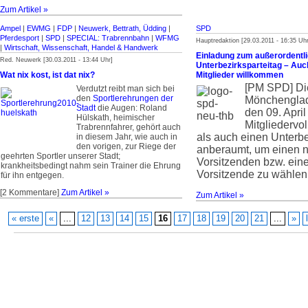
Zum Artikel »
Ampel
|
EWMG
|
FDP
|
Neuwerk, Bettrath, Üdding
|
SPD
Pferdesport
|
SPD
|
SPECIAL: Trabrennbahn
|
WFMG
Hauptredaktion [29.03.2011 - 16:35 Uhr
|
Wirtschaft, Wissenschaft, Handel & Handwerk
Einladung zum außerordentl
Red. Neuwerk [30.03.2011 - 13:44 Uhr]
Unterbezirksparteitag – Auc
Wat nix kost, ist dat nix?
Mitglieder willkommen
[PM SPD]
Di
Verdutzt reibt man sich bei
den
Sportlerehrungen der
Mönchenglad
Stadt
die Augen: Roland
den 09. Apri
Hülskath, heimischer
Mitgliedervo
Trabrennfahrer, gehört auch
als auch einen Unterbe
in diesem Jahr, wie auch in
den vorigen, zur Riege der
anberaumt, um einen 
geehrten Sportler unserer Stadt;
Vorsitzenden bzw. ein
krankheitsbedingt nahm sein Trainer die Ehrung
Vorsitzende zu wählen
für ihn entgegen.
[2 Kommentare]
Zum Artikel »
Zum Artikel »
« erste
«
...
12
13
14
15
16
17
18
19
20
21
...
»