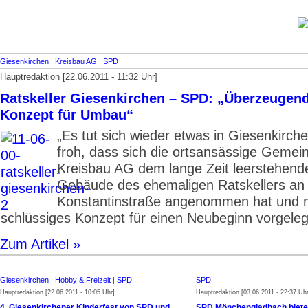
Giesenkirchen
|
Kreisbau AG
|
SPD
Hauptredaktion [22.06.2011 - 11:32 Uhr]
Ratskeller Giesenkirchen – SPD: „Überzeugen
Konzept für Umbau“
„Es tut sich wieder etwas in Giesenkirche
froh, dass sich die ortsansässige Gemei
Kreisbau AG dem lange Zeit leerstehend
Gebäude des ehemaligen Ratskellers an
Konstantinstraße angenommen hat und n
schlüssiges Konzept für einen Neubeginn vorgelegt
Zum Artikel »
Giesenkirchen
|
Hobby & Freizeit
|
SPD
SPD
Hauptredaktion [22.06.2011 - 10:05 Uhr]
Hauptredaktion [03.06.2011 - 22:37 Uhr
4. Giesenkirchener Kinderfest von SPD und
SPD Mönchengladbach biete