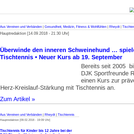
Aus Vereinen und Verbänden
|
Gesundheit, Medizin, Fitness & Wohlfühlen
|
Rheydt
|
Tischte
Hauptredaktion [14.09.2018 - 21:30 Uhr]
Überwinde den inneren Schweinehund … spiele
Tischtennis • Neuer Kurs ab 19. September
Bereits seit 2005 bi
DJK Sportfreunde 
einen Kurs zur präv
Herz-Kreislauf-Stärkung mit Tischtennis an.
Zum Artikel »
Aus Vereinen und Verbänden
|
Rheydt
|
Tischtennis
Hauptredaktion [09.02.2016 - 19:09 Uhr]
Tischtennis für Kinder bis 12 Jahre bei der