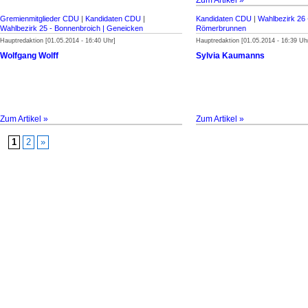
Zum Artikel »
Gremienmitglieder CDU
|
Kandidaten CDU
|
Kandidaten CDU
|
Wahlbezirk 26 -
Wahlbezirk 25 - Bonnenbroich | Geneicken
Römerbrunnen
Hauptredaktion [01.05.2014 - 16:40 Uhr]
Hauptredaktion [01.05.2014 - 16:39 Uh
Wolfgang Wolff
Sylvia Kaumanns
Zum Artikel »
Zum Artikel »
1
2
»