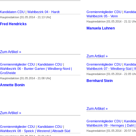
Kandidaten CDU
|
Wahlbezirk 04 - Hardt
Gremienmitglieder CDU
|
Kandid
Wahlbezirk 05 - Venn
Hauptredaktion [01.05.2014 - 21:13 Uhr]
Hauptredaktion [01.05.2014 - 21:11 Uhr
Fred Hendricks
Manuela Luhnen
Zum Artikel »
Zum Artikel »
Gremienmitglieder CDU
|
Kandidaten CDU
|
Gremienmitglieder CDU
|
Kandid
Wahlbezirk 06 - Bunter Garten | Windberg-Nord |
Wahlbezirk 07 - Windberg-Süd |
Großheide
Hauptredaktion [01.05.2014 - 21:05 Uh
Hauptredaktion [01.05.2014 - 21:08 Uhr]
Bernhard Stein
Annette Bonin
Zum Artikel »
Zum Artikel »
Gremienmitglieder CDU
|
Kandid
Wahlbezirk 09 - Hermges | Dahl |
Gremienmitglieder CDU
|
Kandidaten CDU
|
Wahlbezirk 08 - Speick | Westend | Altstadt-Süd
Hauptredaktion [01.05.2014 - 20:57 Uh