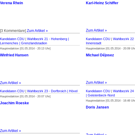
Verena Rhein
Karl-Heinz Schiffer
Zum Artikel »
[3 Kommentare]
Zum Artikel »
Kandidaten CDU
|
Wahlbezirk 21 - Hohenberg |
Kandidaten CDU
|
Wahlbezirk 22 
Lermenches | Grenzlandstadion
Innenstadt
Hauptredaktion [01.05.2014 - 20:13 Uhr]
Hauptredaktion [01.05.2014 - 20:09 Uh
Winfried Hansen
Michael Déjosez
Zum Artikel »
Zum Artikel »
Kandidaten CDU
|
Wahlbezirk 23 - Dorfbroich | Hövel
Kandidaten CDU
|
Wahlbezirk 24 
| Geistenbeck-Nord
Hauptredaktion [01.05.2014 - 20:07 Uhr]
Hauptredaktion [01.05.2014 - 16:46 Uh
Joachim Roeske
Doris Jansen
Zum Artikel »