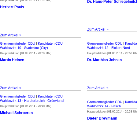
Hauptredaktion [01.05.2014 - 21:01 Uhr]
Dr. Hans-Peter Schlegelmilc
Herbert Pauls
Zum Artikel »
Zum Artikel »
Gremienmitglieder CDU
|
Kandidaten CDU
|
Gremienmitglieder CDU
|
Kandid
Wahlbezirk 10 - Stadtmitte (City)
Wahlbezirk 12 - Eicken-Nord
Hauptredaktion [01.05.2014 - 20:55 Uhr]
Hauptredaktion [01.05.2014 - 20:53 Uh
Martin Heinen
Dr. Matthias Johnen
Zum Artikel »
Zum Artikel »
Gremienmitglieder CDU
|
Kandidaten CDU
|
Wahlbezirk 13 - Hardterbroich | Grünviertel
Gremienmitglieder CDU
|
Kandid
Wahlbezirk 14 - Pesch
Hauptredaktion [01.05.2014 - 20:45 Uhr]
Hauptredaktion [01.05.2014 - 20:38 Uh
Michael Schroeren
Dieter Breymann