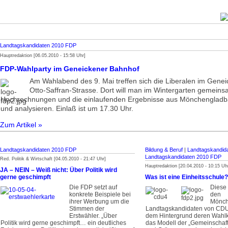
Landtagskandidaten 2010 FDP
Hauptredaktion [06.05.2010 - 15:58 Uhr]
FDP-Wahlparty im Geneickener Bahnhof
Am Wahlabend des 9. Mai treffen sich die Liberalen im Gene
Otto-Saffran-Strasse. Dort will man im Wintergarten gemeins
Hochrechnungen und die einlaufenden Ergebnisse aus Mönchenglad
und analysieren. Einlaß ist um 17.30 Uhr.
Zum Artikel »
Landtagskandidaten 2010 FDP
Bildung & Beruf
|
Landtagskandid
Landtagskandidaten 2010 FDP
Red. Politik & Wirtschaft [04.05.2010 - 21:47 Uhr]
Hauptredaktion [20.04.2010 - 10:15 Uh
JA – NEIN – Weiß nicht: Über Politik wird
gerne geschimpft
Was ist eine Einheitsschule?
Die FDP setzt auf
Diese 
konkrete Beispiele bei
den
ihrer Werbung um die
Mönch
Stimmen der
Landtagskandidaten von CDU
Erstwähler. „Über
dem Hintergrund deren Wah
Politik wird gerne geschimpft… ein deutliches
das Modell der „Gemeinschaf