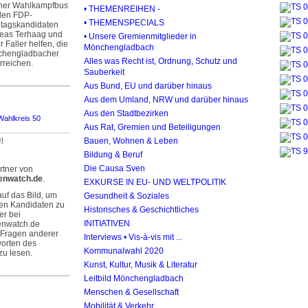
ner Wahlkampfbus
• THEMENREIHEN -
 den FDP-
• THEMENSPECIALS
tags­kandidaten
eas Terhaag und
• Unsere Gremienmitglieder in
r Faller helfen, die
Mönchengladbach
hengladbacher
Alles was Recht ist, Ordnung, Schutz und
rreichen.
Sauberkeit
Aus Bund, EU und darüber hinaus
Aus dem Umland, NRW und darüber hinaus
Aus den Stadtbezirken
Wahlkreis 50
Aus Rat, Gremien und Beteiligungen
Bauen, Wohnen & Leben
r]
Bildung & Beruf
Die Causa Sven
rtner von
enwatch.de
.
EXKURSE IN EU- UND WELTPOLITIK
auf das Bild, um
Gesundheit & Soziales
en Kandidaten zu
Historisches & Geschichtliches
er bei
INITIATIVEN
enwatch.de
 Fragen anderer
Interviews • Vis-à-vis mit ...
worten des
Kommunalwahl 2020
zu lesen.
Kunst, Kultur, Musik & Literatur
Leitbild Mönchengladbach
Menschen & Gesellschaft
Mobilität & Verkehr