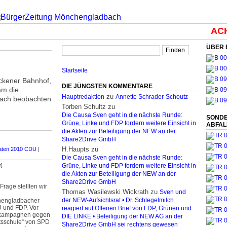
ACHT
ÜBER 
Startseite
ickener Bahnhof,
DIE JÜNGSTEN KOMMENTARE
am die
zu
Hauptredaktion
Annette Schrader-Schoutz
bach beobachten
Torben Schultz
zu
Die Causa Sven geht in die nächste Runde:
SONDE
Grüne, Linke und FDP fordern weitere Einsicht in
ABFA
die Akten zur Beteiligung der NEW an der
Share2Drive GmbH
H.Haupts
zu
aten 2010 CDU
|
Die Causa Sven geht in die nächste Runde:
r]
Grüne, Linke und FDP fordern weitere Einsicht in
die Akten zur Beteiligung der NEW an der
Share2Drive GmbH
Frage stellten wir
Thomas Wasilewski Wickrath
zu
Sven und
engladbacher
der NEW-Aufsichtsrat • Dr. Schlegelmilch
 und FDP. Vor
reagiert auf Offenen Brief von FDP, Grünen und
lkampagnen gegen
DIE LINKE • Beteiligung der NEW AG an der
tsschule“ von SPD
Share2Drive GmbH sei rechtens gewesen