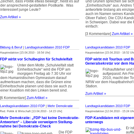
Zeichen, dass Politik etwas bewegt“, heißt es auf
und Grünen sprechen sie sic
der ansprechend-gestalteten Postkarte. Was
„Einheitsschule“ aus. Andres
interessiert junge Leute?
antwortete bislang als einzige
auch im Namen seines Kandi
Zum Artikel »
Oliver Faller). Die CDU-Kandi
in Schweigen. Dabei war die
einfach:
[3 Kommentare]
Zum Artikel »
Bildung & Beruf
|
Landtagskandidaten 2010 FDP
Landtagskandidaten 2010 FDP
Hauptredaktion [15.04.2010 - 16:54 Uhr]
Hauptredaktion [15.04.2010 - 16:52 Uh
FDP wirbt vor Schulbeginn für Schulvielfalt
FDP wirbt mit Tourbus und B
Generalsekretär vor dem H
Unter dem Motto „Schulvielfalt statt
Einheitsschule“ wird die FDP am
Frühaufsteher und
morgigen Freitag ab 7.30 Uhr vor
aufgepasst: Am Frei
dem Humanistischen Gymnasium darauf
2010, macht der T
aufmerksam machen, dass die Grünen eine
NRW vor dem Hauptbahnhof
Einheitsschule planen und dass sie auch zu
Station.
einer Koalition mit den Linken bereit sind.
Zum Artikel »
[6 Kommentare]
Zum Artikel »
Landtagskandidaten 2010 FDP
|
Mehr Demokratie
Landtagskandidaten 2010 FDP
Red. Politik & Wirtschaft [13.04.2010 - 14:15 Uhr]
Hauptredaktion [12.04.2010 - 15:24 Uh
Mehr Demokratie: „FDP hat keine Demokratie-
FDP-Kandidaten mit eigene
Antworten“ – Liberale verweigern Stellung­
unterwegs
nahme bei Demokratie-Check
Er is
Die FDP
auffä