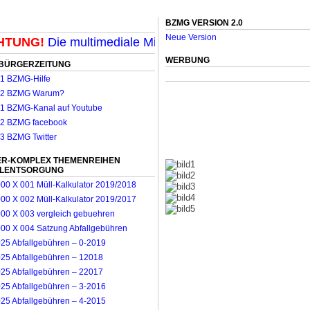
BZMG VERSION 2.0
Neue Version
UNG!
Die multimediale Mit-Mach-Zeitung für Mönchengl
WERBUNG
BÜRGERZEITUNG
R-KOMPLEX THEMENREIHEN
LLENTSORGUNG