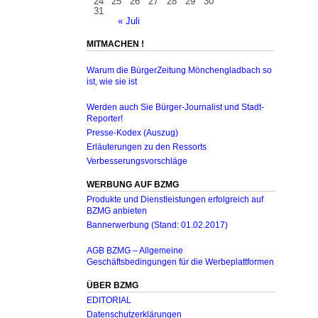
24
25
26
27
28
29
30
31
« Juli
MITMACHEN !
Warum die BürgerZeitung Mönchengladbach so
ist, wie sie ist
Werden auch Sie Bürger-Journalist und Stadt-
Reporter!
Presse-Kodex (Auszug)
Erläuterungen zu den Ressorts
Verbesserungsvorschläge
WERBUNG AUF BZMG
Produkte und Dienstleistungen erfolgreich auf
BZMG anbieten
Bannerwerbung (Stand: 01.02.2017)
AGB BZMG – Allgemeine
Geschäftsbedingungen für die Werbeplattformen
ÜBER BZMG
EDITORIAL
Datenschutzerklärungen