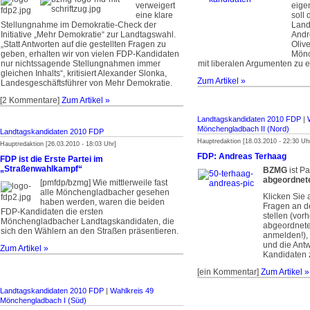
verweigert
eige
eine klare
soll
Stellungnahme im Demokratie-Check der
Land
Initiative „Mehr Demokratie“ zur Landtagswahl.
Andr
„Statt Antworten auf die gestellten Fragen zu
Olive
geben, erhalten wir von vielen FDP-Kandidaten
Mönc
nur nichtssagende Stellungnahmen immer
mit liberalen Argumenten zu e
gleichen Inhalts“, kritisiert Alexander Slonka,
Zum Artikel »
Landesgeschäftsführer von Mehr Demokratie.
[2 Kommentare]
Zum Artikel »
Landtagskandidaten 2010 FDP
|
Mönchengladbach II (Nord)
Landtagskandidaten 2010 FDP
Hauptredaktion [18.03.2010 - 22:30 Uh
Hauptredaktion [26.03.2010 - 18:03 Uhr]
FDP: Andreas Terhaag
FDP ist die Erste Partei im
„Straßenwahlkampf“
BZMG
ist Pa
abgeordnet
[pmfdp/bzmg] Wie mittlerweile fast
alle Mönchengladbacher gesehen
Klicken Sie 
haben werden, waren die beiden
Fragen an d
FDP-Kandidaten die ersten
stellen (vorh
Mönchengladbacher Landtagskandidaten, die
abgeordnet
sich den Wählern an den Straßen präsentieren.
anmelden!),
und die Ant
Zum Artikel »
Kandidaten 
[ein Kommentar]
Zum Artikel »
Landtagskandidaten 2010 FDP
|
Wahlkreis 49
Mönchengladbach I (Süd)