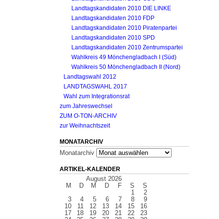
Landtagskandidaten 2010 DIE LINKE
Landtagskandidaten 2010 FDP
Landtagskandidaten 2010 Piratenpartei
Landtagskandidaten 2010 SPD
Landtagskandidaten 2010 Zentrumspartei
Wahlkreis 49 Mönchengladbach I (Süd)
Wahlkreis 50 Mönchengladbach II (Nord)
Landtagswahl 2012
LANDTAGSWAHL 2017
Wahl zum Integrationsrat
zum Jahreswechsel
ZUM O-TON-ARCHIV
zur Weihnachtszeit
MONATARCHIV
Monatarchiv
ARTIKEL-KALENDER
August 2026
M
D
M
D
F
S
S
1
2
3
4
5
6
7
8
9
10
11
12
13
14
15
16
17
18
19
20
21
22
23