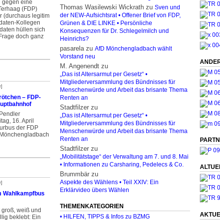
h gegen eine
Thomas Wasilewski Wickrath
zu
Sven und
 Terhaag (FDP)
r (durchaus legitim
der NEW-Aufsichtsrat • Offener Brief von FDP,
daten-Kollegen
Grünen & DIE LINKE • Persönliche
daten hüllen sich
Konsequenzen für Dr. Schlegelmilch und
 Frage doch ganz
Heinrichs?
pasarela
zu
AfD Mönchengladbach wählt
Vorstand neu
ANDER
M. Angenendt
zu
„Das ist Altersarmut per Gesetz“ •
Mitgliederversammlung des Bündnisses für
r]
Menschenwürde und Arbeit das brisante Thema
rötchen – FDP-
Renten an
auptbahnhof
Stadtfilzer
zu
 Pendler
„Das ist Altersarmut per Gesetz“ •
tag, 16. April
Mitgliederversammlung des Bündnisses für
ourbus der FDP
Menschenwürde und Arbeit das brisante Thema
 Mönchengladbach
Renten an
PARTN
Stadtfilzer
zu
„Mobilitätstage“ der Verwaltung am 7. und 8. Mai
• Informationen zu Carsharing, Pedelecs & Co.
ALTUE
Brummbär
zu
Aspekte des Wählens • Teil XXIV: Ein
r]
Erklärvideo übers Wählen
m Wahlkampfbus
THEMENKATEGORIEN
t groß, weiß und
AKTUE
• HILFEN, TIPPS & Infos zu BZMG
llig beklebt: Ein