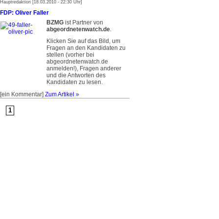
Hauptredaktion [18.03.2010 - 22:30 Uhr]
FDP: Oliver Faller
BZMG
ist Partner von
abgeordnetenwatch.de
.
Klicken Sie auf das Bild, um
Fragen an den Kandidaten zu
stellen (vorher bei
abgeordnetenwatch.de
anmelden!), Fragen anderer
und die Antworten des
Kandidaten zu lesen.
[ein Kommentar]
Zum Artikel »
1