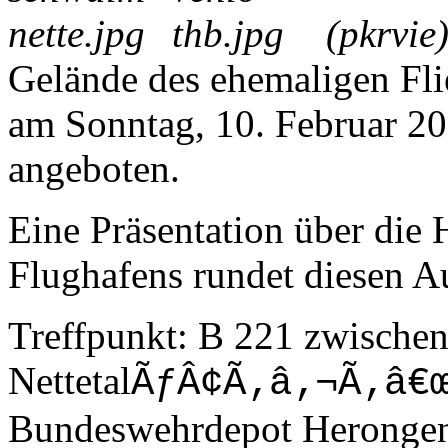
(pkrvie
Gelände des ehemaligen Fl
am Sonntag, 10. Februar 200
angeboten.
Eine Präsentation über die
Flughafens rundet diesen A
Treffpunkt: B 221 zwische
Nettetal
ÃƒÂ¢Ã‚â‚¬Ã‚â€
Bundeswehrdepot Herongen 