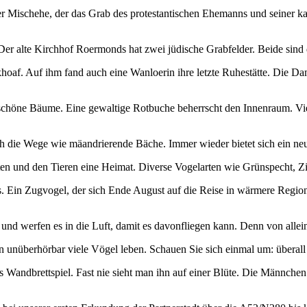
er Mischehe, der das Grab des protestantischen Ehemanns und seiner k
er alte Kirchhof Roermonds hat zwei jüdische Grabfelder. Beide sind 
Kirkhoaf. Auf ihm fand auch eine Wanloerin ihre letzte Ruhestätte. Di
 schöne Bäume. Eine gewaltige Rotbuche beherrscht den Innenraum. Vi
 die Wege wie mäandrierende Bäche. Immer wieder bietet sich ein neu
en und den Tieren eine Heimat. Diverse Vogelarten wie Grünspecht, Z
. Ein Zugvogel, der sich Ende August auf die Reise in wärmere Region
f und werfen es in die Luft, damit es davonfliegen kann. Denn von alle
nüberhörbar viele Vögel leben. Schauen Sie sich einmal um: überall s
andbrettspiel. Fast nie sieht man ihn auf einer Blüte. Die Männchen f