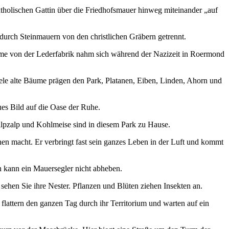
atholischen Gattin über die Friedhofsmauer hinweg miteinander „auf
durch Steinmauern von den christlichen Gräbern getrennt.
e Dame von der Lederfabrik nahm sich während der Nazizeit in Roermond
ele alte Bäume prägen den Park, Platanen, Eiben, Linden, Ahorn und
es Bild auf die Oase der Ruhe.
ilpzalp und Kohlmeise sind in diesem Park zu Hause.
en macht. Er verbringt fast sein ganzes Leben in der Luft und kommt
in kann ein Mauersegler nicht abheben.
ehen Sie ihre Nester. Pflanzen und Blüten ziehen Insekten an.
lattern den ganzen Tag durch ihr Territorium und warten auf ein