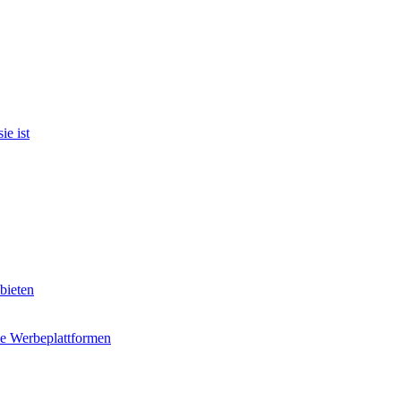
e ist
bieten
e Werbeplattformen