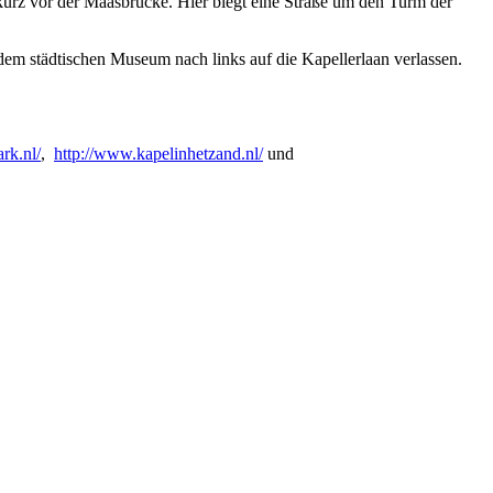
 kurz vor der Maasbrücke. Hier biegt eine Straße um den Turm der
 dem städtischen Museum nach links auf die Kapellerlaan verlassen.
rk.nl/
,
http://www.kapelinhetzand.nl/
und