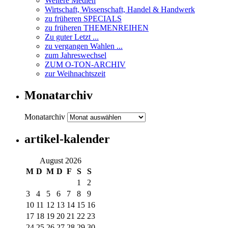
Weitere Medien
Wirtschaft, Wissenschaft, Handel & Handwerk
zu früheren SPECIALS
zu früheren THEMENREIHEN
Zu guter Letzt ...
zu vergangen Wahlen ...
zum Jahreswechsel
ZUM O-TON-ARCHIV
zur Weihnachtszeit
Monatarchiv
Monatarchiv
artikel-kalender
August 2026
M
D
M
D
F
S
S
1
2
3
4
5
6
7
8
9
10
11
12
13
14
15
16
17
18
19
20
21
22
23
24
25
26
27
28
29
30