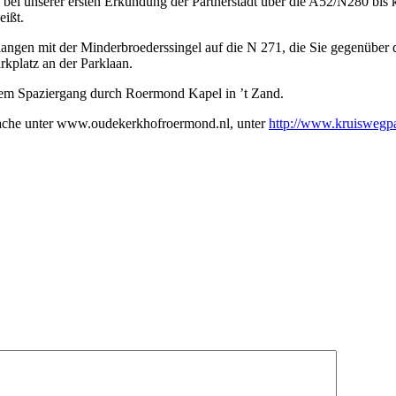
e bei unserer ersten Erkundung der Partnerstadt über die A52/N280 bis
eißt.
elangen mit der Minderbroederssingel auf die N 271, die Sie gegenüber
rkplatz an der Parklaan.
em Spaziergang durch Roermond Kapel in ’t Zand.
Sprache unter www.oudekerkhofroermond.nl, unter
http://www.kruiswegpa