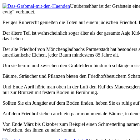
Unübersehbar ist der Grabstein ein
ewig” verbindet.
Ewiges Ruherecht genießen die Toten auf einem jüdischen Friedhof. D
Der ältere Teil ist wahrscheinlich sogar älter als der gesamte Aaje 
das Leben.
Der alte Friedhof von Mönchengladbachs Partnerstadt hat besonders
amerikanische Eichen, jeder Baum mindestens 85 Jahre alt.
Um sie herum und zwischen den Grabfeldern hindurch schlängeln sich
Bäume, Sträucher und Pflanzen bieten den Friedhofsbesuchern Schatt
Und Ende April hörte man oben in der Luft den Ruf des Mauerseglers
nur zur Brutzeit mit festem Boden in Berührung.
Sollten Sie ein Jungtier auf dem Boden finden, heben Sie es ruhig au
Auf dem Friedhof stehen auch ein paar monumentale Bäume, in denen u
Von Ende März bis Oktober zum Beispiel einen Schmetterling namens W
Weibchen, das ihnen zu nahe kommt.