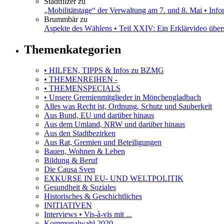
Stadtfilzer
zu
„Mobilitätstage“ der Verwaltung am 7. und 8. Mai • Inf
Brummbär
zu
Aspekte des Wählens • Teil XXIV: Ein Erklärvideo übe
Themenkategorien
• HILFEN, TIPPS & Infos zu BZMG
• THEMENREIHEN -
• THEMENSPECIALS
• Unsere Gremienmitglieder in Mönchengladbach
Alles was Recht ist, Ordnung, Schutz und Sauberkeit
Aus Bund, EU und darüber hinaus
Aus dem Umland, NRW und darüber hinaus
Aus den Stadtbezirken
Aus Rat, Gremien und Beteiligungen
Bauen, Wohnen & Leben
Bildung & Beruf
Die Causa Sven
EXKURSE IN EU- UND WELTPOLITIK
Gesundheit & Soziales
Historisches & Geschichtliches
INITIATIVEN
Interviews • Vis-à-vis mit ...
Kommunalwahl 2020