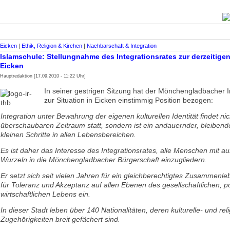
Eicken
|
Ethik, Religion & Kirchen
|
Nachbarschaft & Integration
Islamschule: Stellungnahme des Integrationsrates zur derzeitigen
Eicken
Hauptredaktion [17.09.2010 - 11:22 Uhr]
In seiner gestrigen Sitzung hat der Mönchengladbacher I
zur Situation in Eicken einstimmig Position bezogen:
Integration unter Bewahrung der eigenen kulturellen Identität findet ni
überschaubaren Zeitraum statt, sondern ist ein andauernder, bleibend
kleinen Schritte in allen Lebensbereichen.
Es ist daher das Interesse des Integrationsrates, alle Menschen mit a
Wurzeln in die Mönchengladbacher Bürgerschaft einzugliedern.
Er setzt sich seit vielen Jahren für ein gleichberechtigtes Zusammenle
für Toleranz und Akzeptanz auf allen Ebenen des gesellschaftlichen, po
wirtschaftlichen Lebens ein.
In dieser Stadt leben über 140 Nationalitäten, deren kulturelle- und rel
Zugehörigkeiten breit gefächert sind.