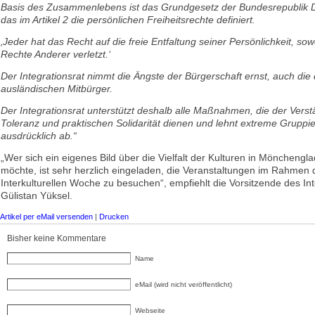
Basis des Zusammenlebens ist das Grundgesetz der Bundesrepublik 
das im Artikel 2 die persönlichen Freiheitsrechte definiert.
‚Jeder hat das Recht auf die freie Entfaltung seiner Persönlichkeit, sowe
Rechte Anderer verletzt.‘
Der Integrationsrat nimmt die Ängste der Bürgerschaft ernst, auch die 
ausländischen Mitbürger.
Der Integrationsrat unterstützt deshalb alle Maßnahmen, die der Vers
Toleranz und praktischen Solidarität dienen und lehnt extreme Gruppi
ausdrücklich ab.“
„Wer sich ein eigenes Bild über die Vielfalt der Kulturen in Mönchen
möchte, ist sehr herzlich eingeladen, die Veranstaltungen im Rahmen 
Interkulturellen Woche zu besuchen“, empfiehlt die Vorsitzende des Int
Gülistan Yüksel.
Artikel per eMail versenden
|
Drucken
Bisher keine Kommentare
Name
eMail (wird nicht veröffentlicht)
Webseite