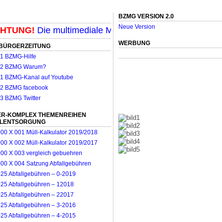
BZMG VERSION 2.0
Neue Version
TUNG!
Die multimediale Mit-Mach-Zeitung für Mönchen
WERBUNG
BÜRGERZEITUNG
R-KOMPLEX THEMENREIHEN
LLENTSORGUNG