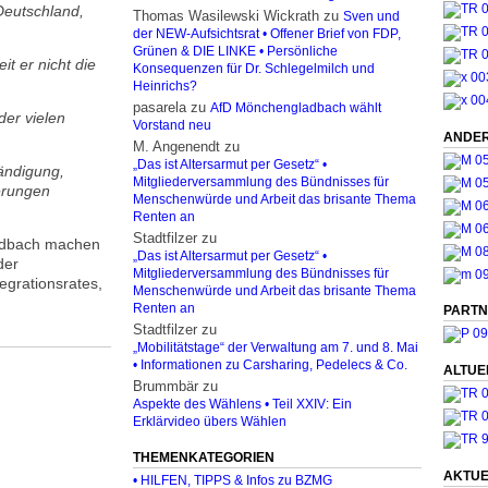
Deutschland,
Thomas Wasilewski Wickrath
zu
Sven und
der NEW-Aufsichtsrat • Offener Brief von FDP,
Grünen & DIE LINKE • Persönliche
it er nicht die
Konsequenzen für Dr. Schlegelmilch und
Heinrichs?
pasarela
zu
AfD Mönchengladbach wählt
der vielen
Vorstand neu
ANDER
M. Angenendt
zu
„Das ist Altersarmut per Gesetz“ •
tändigung,
Mitgliederversammlung des Bündnisses für
erungen
Menschenwürde und Arbeit das brisante Thema
Renten an
Stadtfilzer
zu
gladbach machen
„Das ist Altersarmut per Gesetz“ •
der
Mitgliederversammlung des Bündnisses für
egrationsrates,
Menschenwürde und Arbeit das brisante Thema
Renten an
PARTN
Stadtfilzer
zu
„Mobilitätstage“ der Verwaltung am 7. und 8. Mai
• Informationen zu Carsharing, Pedelecs & Co.
ALTUE
Brummbär
zu
Aspekte des Wählens • Teil XXIV: Ein
Erklärvideo übers Wählen
THEMENKATEGORIEN
AKTUE
• HILFEN, TIPPS & Infos zu BZMG