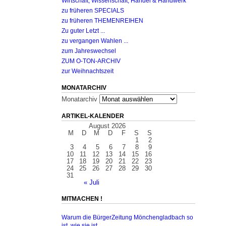
Wirtschaft, Wissenschaft, Handel & Handwerk
zu früheren SPECIALS
zu früheren THEMENREIHEN
Zu guter Letzt ...
zu vergangen Wahlen ...
zum Jahreswechsel
ZUM O-TON-ARCHIV
zur Weihnachtszeit
MONATARCHIV
Monatarchiv
ARTIKEL-KALENDER
August 2026
M
D
M
D
F
S
S
1
2
3
4
5
6
7
8
9
10
11
12
13
14
15
16
17
18
19
20
21
22
23
24
25
26
27
28
29
30
31
« Juli
MITMACHEN !
Warum die BürgerZeitung Mönchengladbach so
ist, wie sie ist