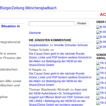
ACH
ÜBER 
 Situation in
Startseite
DIE JÜNGSTEN KOMMENTARE
ntegrationsrat
zu
Hauptredaktion
Annette Schrader-Schoutz
Torben Schultz
zu
cht in einem
Die Causa Sven geht in die nächste Runde:
SONDE
er Prozess der
Grüne, Linke und FDP fordern weitere Einsicht in
ABFA
die Akten zur Beteiligung der NEW an der
Share2Drive GmbH
usländischen
H.Haupts
zu
Die Causa Sven geht in die nächste Runde:
Grüne, Linke und FDP fordern weitere Einsicht in
ben Aller sowie
die Akten zur Beteiligung der NEW an der
litischen und
Share2Drive GmbH
Thomas Wasilewski Wickrath
zu
Sven und
der NEW-Aufsichtsrat • Dr. Schlegelmilch
igiöse
reagiert auf Offenen Brief von FDP, Grünen und
DIE LINKE • Beteiligung der NEW AG an der
Share2Drive GmbH sei rechtens gewesen