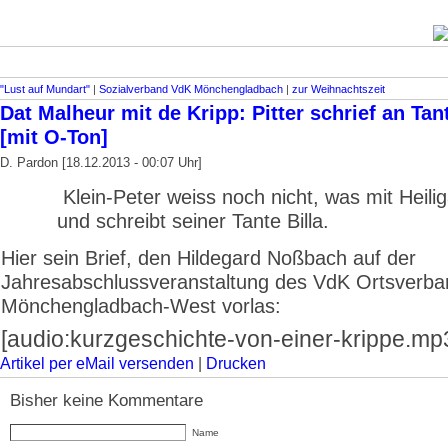
"Lust auf Mundart"
|
Sozialverband VdK Mönchengladbach
|
zur Weihnachtszeit
Dat Malheur mit de Kripp: Pitter schrief an Tant
[mit O-Ton]
D. Pardon [18.12.2013 - 00:07 Uhr]
Klein-Peter weiss noch nicht, was mit Heili
und schreibt seiner Tante Billa.
Hier sein Brief, den Hildegard Noßbach auf der
Jahresabschlussveranstaltung des VdK Ortsverb
Mönchengladbach-West vorlas:
[audio:kurzgeschichte-von-einer-krippe.mp
Artikel per eMail versenden
|
Drucken
Bisher keine Kommentare
Name