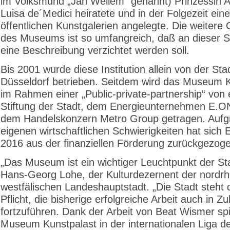
im Volksmund „Jan Wellem“ genannt) Prinzessin 
Luisa de´Medici heiratete und in der Folgezeit ein
öffentlichen Kunstgalerien angelegte. Die weitere
des Museums ist so umfangreich, daß an dieser St
eine Beschreibung verzichtet werden soll.
Bis 2001 wurde diese Institution allein von der Sta
Düsseldorf betrieben. Seitdem wird das Museum K
im Rahmen einer „Public-private-partnership“ von 
Stiftung der Stadt, dem Energieunternehmen E.O
dem Handelskonzern Metro Group getragen. Aufg
eigenen wirtschaftlichen Schwierigkeiten hat sich
2016 aus der finanziellen Förderung zurückgezog
„Das Museum ist ein wichtiger Leuchtpunkt der Sta
Hans-Georg Lohe, der Kulturdezernent der nordrh
westfälischen Landeshauptstadt. „Die Stadt steht d
Pflicht, die bisherige erfolgreiche Arbeit auch in Zu
fortzuführen. Dank der Arbeit von Beat Wismer spi
Museum Kunstpalast in der internationalen Liga 