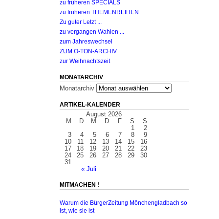
zu früheren SPECIALS
zu früheren THEMENREIHEN
Zu guter Letzt ...
zu vergangen Wahlen ...
zum Jahreswechsel
ZUM O-TON-ARCHIV
zur Weihnachtszeit
MONATARCHIV
Monatarchiv
ARTIKEL-KALENDER
August 2026
M
D
M
D
F
S
S
1
2
3
4
5
6
7
8
9
10
11
12
13
14
15
16
17
18
19
20
21
22
23
24
25
26
27
28
29
30
31
« Juli
MITMACHEN !
Warum die BürgerZeitung Mönchengladbach so
ist, wie sie ist