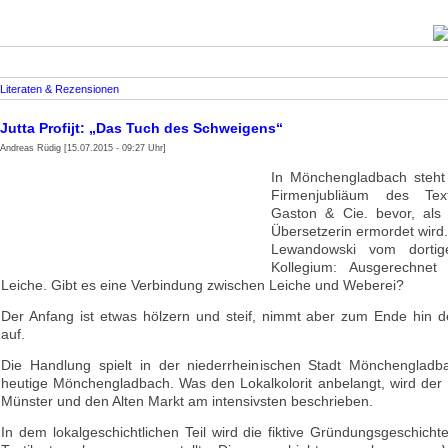
Literaten & Rezensionen
Jutta Profijt: „Das Tuch des Schweigens“
Andreas Rüdig [15.07.2015 - 09:27 Uhr]
In Mönchengladbach steht
Firmenjubliäum des Text
Gaston & Cie. bevor, als 
Übersetzerin ermordet wird
Lewandowski vom dortig
Kollegium: Ausgerechnet 
Leiche. Gibt es eine Verbindung zwischen Leiche und Weberei?
Der Anfang ist etwas hölzern und steif, nimmt aber zum Ende hin de
auf.
Die Handlung spielt in der niederrheinischen Stadt Mönchengladb
heutige Mönchengladbach. Was den Lokalkolorit anbelangt, wird der
Münster und den Alten Markt am intensivsten beschrieben.
In dem lokalgeschichtlichen Teil wird die fiktive Gründungsgeschichte