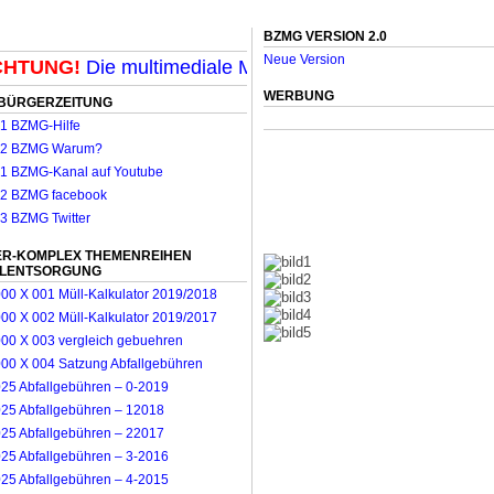
BZMG VERSION 2.0
Neue Version
TUNG!
Die multimediale Mit-Mach-Zeitung für Möncheng
WERBUNG
BÜRGERZEITUNG
R-KOMPLEX THEMENREIHEN
LLENTSORGUNG