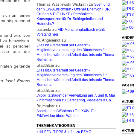
erständnis der
Thomas Wasilewski Wickrath
zu
Sven und
der NEW-Aufsichtsrat • Offener Brief von FDP,
Grünen & DIE LINKE • Persönliche
s sich um einen
Konsequenzen für Dr. Schlegelmilch und
dementsprechend
Heinrichs?
pasarela
zu
AfD Mönchengladbach wählt
Vorstand neu
 Jemand wird von
ANDER
M. Angenendt
zu
d zu besweisen.
„Das ist Altersarmut per Gesetz“ •
ei ist personell
Mitgliederversammlung des Bündnisses für
gnisse aus der
Menschenwürde und Arbeit das brisante Thema
Renten an
Stadtfilzer
zu
chlafen geltende
„Das ist Altersarmut per Gesetz“ •
Mitgliederversammlung des Bündnisses für
Menschenwürde und Arbeit das brisante Thema
ann-Josef Emons
Renten an
PARTN
Stadtfilzer
zu
„Mobilitätstage“ der Verwaltung am 7. und 8. Mai
• Informationen zu Carsharing, Pedelecs & Co.
ALTUE
Brummbär
zu
Aspekte des Wählens • Teil XXIV: Ein
Erklärvideo übers Wählen
THEMENKATEGORIEN
AKTUE
• HILFEN, TIPPS & Infos zu BZMG