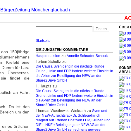
ACH
ÜBER 
Startseite
DIE JÜNGSTEN KOMMENTARE
 das 150jährige
zu
Hauptredaktion
Annette Schrader-Schoutz
ilunternehmens
Torben Schultz
zu
in Krefeld eine
Die Causa Sven geht in die nächste Runde:
. Dumm für Lara
SONDE
Grüne, Linke und FDP fordern weitere Einsicht in
ABFA
en Übersetzer-
die Akten zur Beteiligung der NEW an der
sie findet die
Share2Drive GmbH
H.Haupts
zu
Die Causa Sven geht in die nächste Runde:
utlich an Fahrt
Grüne, Linke und FDP fordern weitere Einsicht in
die Akten zur Beteiligung der NEW an der
Share2Drive GmbH
ach. Da ist das
Thomas Wasilewski Wickrath
zu
Sven und
 Bereich um den
der NEW-Aufsichtsrat • Dr. Schlegelmilch
reagiert auf Offenen Brief von FDP, Grünen und
DIE LINKE • Beteiligung der NEW AG an der
 eines örtlichen
Share2Drive GmbH sei rechtens gewesen