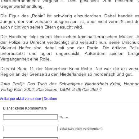
Textilunternehmens vorgestellt. Dies geschieht zum besseren V
Gegenwartshandlung.
Die Figur des „Robin“ ist schwierig einzudordnen. Dabei handelt e
Jungen, der von zuhause ausgerissen ist, aber nicht vermißt und 
auch nicht von seinen Eltern gesucht wird.
Die Handlung folgt einem klassischen kriminalliterarischen Muster.
der Polizei zu Unrecht verdächtigt und versucht nun, seine Unschul
Vielerlei Helfer sind dabei mit von der Partie. Die örtliche Poliz
unterbesetzt und agiert ungeschickt. Außerdem spielen Erei
Vergangenheit eine Rolle.
Dies ist Band 11 der Niederrhein-Krimi-Reihe. Nie war die als vers
Region an der Grenze zu den Niederlanden so mörderisch und gut.
Jutta Profijt: Das Tuch des Schweigens Niederrhein Krimi; Herm
Verlag Köln 2004; 205 Seiten; ISBN: 3-89705-359-4
Artikel per eMail versenden
|
Drucken
Bisher keine Kommentare
Name
eMail (wird nicht veröffentlicht)