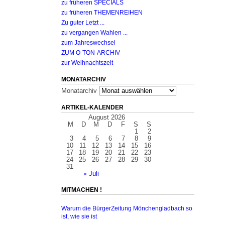
zu früheren SPECIALS
zu früheren THEMENREIHEN
Zu guter Letzt ...
zu vergangen Wahlen ...
zum Jahreswechsel
ZUM O-TON-ARCHIV
zur Weihnachtszeit
MONATARCHIV
Monatarchiv
ARTIKEL-KALENDER
August 2026
M
D
M
D
F
S
S
1
2
3
4
5
6
7
8
9
10
11
12
13
14
15
16
17
18
19
20
21
22
23
24
25
26
27
28
29
30
31
« Juli
MITMACHEN !
Warum die BürgerZeitung Mönchengladbach so
ist, wie sie ist