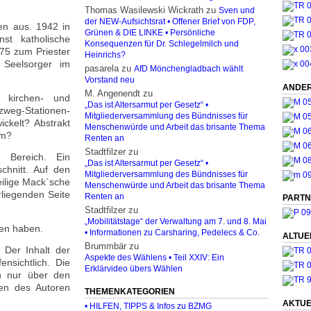
Thomas Wasilewski Wickrath
zu
Sven und
der NEW-Aufsichtsrat • Offener Brief von FDP,
en aus. 1942 in
Grünen & DIE LINKE • Persönliche
st katholische
Konsequenzen für Dr. Schlegelmilch und
875 zum Priester
Heinrichs?
 Seelsorger im
pasarela
zu
AfD Mönchengladbach wählt
Vorstand neu
ANDER
M. Angenendt
zu
e kirchen- und
„Das ist Altersarmut per Gesetz“ •
uzweg-Stationen-
Mitgliederversammlung des Bündnisses für
ckelt? Abstrakt
Menschenwürde und Arbeit das brisante Thema
rm?
Renten an
Stadtfilzer
zu
e Bereich. Ein
„Das ist Altersarmut per Gesetz“ •
chnitt. Auf den
Mitgliederversammlung des Bündnisses für
weilige Mack`sche
Menschenwürde und Arbeit das brisante Thema
rliegenden Seite
Renten an
PARTN
Stadtfilzer
zu
„Mobilitätstage“ der Verwaltung am 7. und 8. Mai
men haben.
• Informationen zu Carsharing, Pedelecs & Co.
ALTUE
Brummbär
zu
 Der Inhalt der
Aspekte des Wählens • Teil XXIV: Ein
ensichtlich. Die
Erklärvideo übers Wählen
rn nur über den
gen des Autoren
THEMENKATEGORIEN
AKTUE
• HILFEN, TIPPS & Infos zu BZMG