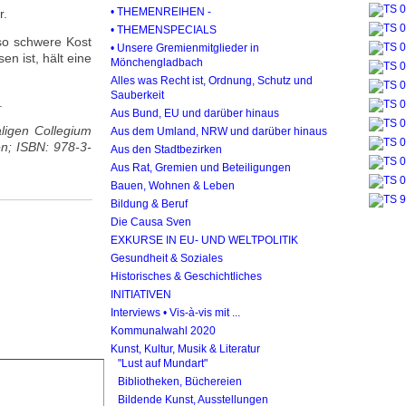
• THEMENREIHEN -
r.
• THEMENSPECIALS
lso schwere Kost
• Unsere Gremienmitglieder in
n ist, hält eine
Mönchengladbach
Alles was Recht ist, Ordnung, Schutz und
Sauberkeit
.
Aus Bund, EU und darüber hinaus
ligen Collegium
Aus dem Umland, NRW und darüber hinaus
n; ISBN: 978-3-
Aus den Stadtbezirken
Aus Rat, Gremien und Beteiligungen
Bauen, Wohnen & Leben
Bildung & Beruf
Die Causa Sven
EXKURSE IN EU- UND WELTPOLITIK
Gesundheit & Soziales
Historisches & Geschichtliches
INITIATIVEN
Interviews • Vis-à-vis mit ...
Kommunalwahl 2020
Kunst, Kultur, Musik & Literatur
"Lust auf Mundart"
Bibliotheken, Büchereien
Bildende Kunst, Ausstellungen