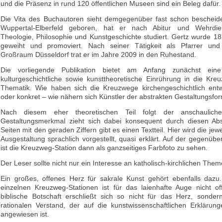
und die Präsenz in rund 120 öffentlichen Museen sind ein Beleg dafür.
Die Vita des Buchautoren sieht demgegenüber fast schon bescheid
Wuppertal-Elberfeld geboren, hat er nach Abitur und Wehrdien
Theologie, Philosophie und Kunstgeschichte studiert. Gertz wurde 1
geweiht und promoviert. Nach seiner Tätigkeit als Pfarrer und
Großraum Düsseldorf trat er im Jahre 2009 in den Ruhestand.
Die vorliegende Publikation bietet am Anfang zunächst ein
kulturgeschichtliche sowie kunsttheoretische Einrührung in die Kre
Thematik. Wie haben sich die Kreuzwege kirchengeschichtlich entwi
oder konkret – wie nähern sich Künstler der abstrakten Gestaltungsfo
Nach diesem eher theoretischen Teil folgt der anschaulich
Gestaltungsmerkmal zieht sich dabei konsequent durch diesen Abs
Seiten mit den geraden Ziffern gibt es einen Textteil. Hier wird die je
Ausgestaltung sprachlich vorgestellt, quasi erklärt. Auf der gegenübe
ist die Kreuzweg-Station dann als ganzseitiges Farbfoto zu sehen.
Der Leser sollte nicht nur ein Interesse an katholisch-kirchlichen The
Ein großes, offenes Herz für sakrale Kunst gehört ebenfalls dazu.
einzelnen Kreuzweg-Stationen ist für das laienhafte Auge nicht off
biblische Botschaft erschließt sich so nicht für das Herz, sonde
rationalen Verstand, der auf die kunstwissenschaftlichen Erklärun
angewiesen ist.