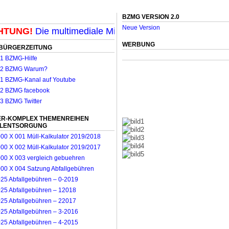
BZMG VERSION 2.0
Neue Version
UNG!
Die multimediale Mit-Mach-Zeitung für Mönchengl
WERBUNG
BÜRGERZEITUNG
R-KOMPLEX THEMENREIHEN
LLENTSORGUNG