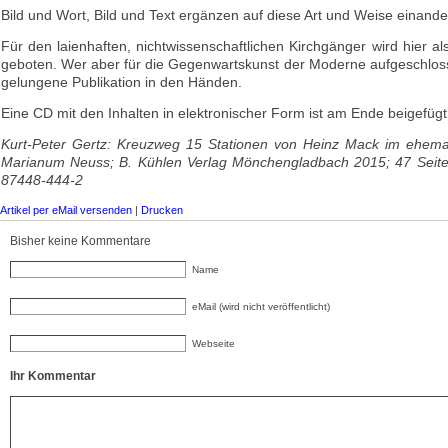
Bild und Wort, Bild und Text ergänzen auf diese Art und Weise einande
Für den laienhaften, nichtwissenschaftlichen Kirchgänger wird hier a
geboten. Wer aber für die Gegenwartskunst der Moderne aufgeschlosse
gelungene Publikation in den Händen.
Eine CD mit den Inhalten in elektronischer Form ist am Ende beigefügt
Kurt-Peter Gertz: Kreuzweg 15 Stationen von Heinz Mack im ehema
Marianum Neuss; B. Kühlen Verlag Mönchengladbach 2015; 47 Seite
87448-444-2
Artikel per eMail versenden
|
Drucken
Bisher keine Kommentare
Name
eMail (wird nicht veröffentlicht)
Webseite
Ihr Kommentar