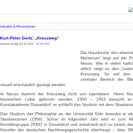
Literaten & Rezensionen
Kurt-Peter Gertz: „Kreuzweg“
Andreas Rüdig [25.10.2015 - 10:10 Uhr]
Die Hauskirche des ehemal
Marianum“ liegt auf der P
Neuss. Wie in vielen katho
üblich zeigt es den Leid
Kreuzweg. So soll den 
zentraler Bereich der Bi
visuell anschaulich gezeigt werden.
In Neuss stammt der Kreuzweg nicht von irgendwem. Heinz Ma
hessischen Lollar geboren worden. 1950 – 1953 besucht er 
Kunstakademie Düsseldorf; er schließt das Studium mit dem Staatsex
Das Studium der Philosophie an der Universität Köln beendet er eb
Staatsexamen (1956). Schon im folgenden Jahr wird er zum Mi
Künstlergruppe ZERO in Düsseldorf und entwickelt sich zu einem der
Künstler der deutschen Nachkriegsgeschichte überhaupt – über 30