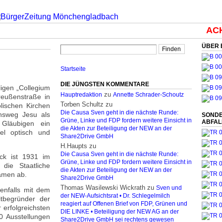
ACHT
ÜBER 
Startseite
DIE JÜNGSTEN KOMMENTARE
igen „Collegium
zu
Hauptredaktion
Annette Schrader-Schoutz
reußenstraße in
Torben Schultz
zu
lischen Kirchen
Die Causa Sven geht in die nächste Runde:
ensweg Jesu als
SONDE
Grüne, Linke und FDP fordern weitere Einsicht in
ABFA
Gläubigen ein
die Akten zur Beteiligung der NEW an der
bel optisch und
Share2Drive GmbH
H.Haupts
zu
Die Causa Sven geht in die nächste Runde:
ck ist 1931 im
Grüne, Linke und FDP fordern weitere Einsicht in
die Staatliche
die Akten zur Beteiligung der NEW an der
amen ab.
Share2Drive GmbH
Thomas Wasilewski Wickrath
zu
Sven und
enfalls mit dem
der NEW-Aufsichtsrat • Dr. Schlegelmilch
tbegründer der
reagiert auf Offenen Brief von FDP, Grünen und
 erfolgreichsten
DIE LINKE • Beteiligung der NEW AG an der
0 Ausstellungen
Share2Drive GmbH sei rechtens gewesen