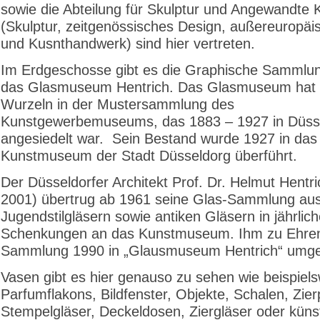
sowie die Abteilung für Skulptur und Angewandte 
(Skulptur, zeitgenössisches Design, außereuropäi
und Kusnthandwerk) sind hier vertreten.
Im Erdgeschosse gibt es die Graphische Sammlu
das Glasmuseum Hentrich. Das Glasmuseum hat 
Wurzeln in der Mustersammlung des
Kunstgewerbemuseums, das 1883 – 1927 in Düss
angesiedelt war. Sein Bestand wurde 1927 in das
Kunstmuseum der Stadt Düsseldorg überführt.
Der Düsseldorfer Architekt Prof. Dr. Helmut Hentr
2001) übertrug ab 1961 seine Glas-Sammlung au
Jugendstilgläsern sowie antiken Gläsern in jährlic
Schenkungen an das Kunstmuseum. Ihm zu Ehren
Sammlung 1990 in „Glausmuseum Hentrich“ umge
Vasen gibt es hier genauso zu sehen wie beispiel
Parfumflakons, Bildfenster, Objekte, Schalen, Zier
Stempelgläser, Deckeldosen, Ziergläser oder künst