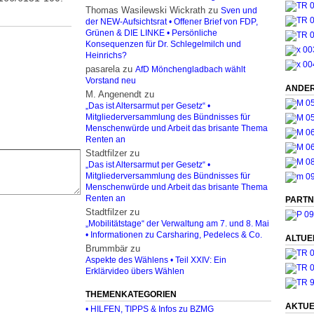
Thomas Wasilewski Wickrath
zu
Sven und
der NEW-Aufsichtsrat • Offener Brief von FDP,
Grünen & DIE LINKE • Persönliche
Konsequenzen für Dr. Schlegelmilch und
Heinrichs?
pasarela
zu
AfD Mönchengladbach wählt
Vorstand neu
ANDER
M. Angenendt
zu
„Das ist Altersarmut per Gesetz“ •
Mitgliederversammlung des Bündnisses für
Menschenwürde und Arbeit das brisante Thema
Renten an
Stadtfilzer
zu
„Das ist Altersarmut per Gesetz“ •
Mitgliederversammlung des Bündnisses für
Menschenwürde und Arbeit das brisante Thema
Renten an
PARTN
Stadtfilzer
zu
„Mobilitätstage“ der Verwaltung am 7. und 8. Mai
• Informationen zu Carsharing, Pedelecs & Co.
ALTUE
Brummbär
zu
Aspekte des Wählens • Teil XXIV: Ein
Erklärvideo übers Wählen
THEMENKATEGORIEN
AKTUE
• HILFEN, TIPPS & Infos zu BZMG