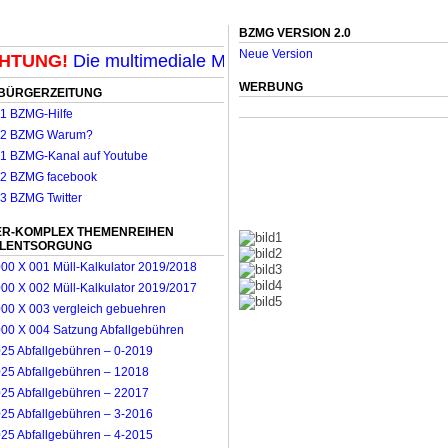
BZMG VERSION 2.0
Neue Version
TUNG!
Die multimediale Mit-Mach-Zeitung für Möncheng
WERBUNG
BÜRGERZEITUNG
R-KOMPLEX THEMENREIHEN
LLENTSORGUNG