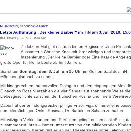
Musiktheater, Schauspiel & Ballett
Letzte Aufführung „Der kleine Barbier“ im TiN am 3.Juli 2010, 15.
Red. Theater [01.07.2011 - 15:04 Uhr]
Zu letzten Mal gibt es , das bieten Regisseur Ulrich Prosch
Ausstatterin Christine Knoll mit ihrer witzigen und temporei
Inszenierung „Der kleine Barbier oder Eine haarige Angeleg
große Oper für kleine Leute ab fünf Jahren.
Sie ist am
Sonntag, dem 3. Juli um 15 Uhr
im Kleinen Saal des TiN
Mönchengladbach zu sehen.
Mit kindgerechten, humorvollen Dialogen und den eingängigen Melodi
Gioacchino Rossini erzählen die vier Sänger auf spannende Weise die
Liebesgeschichte zwischen der hübschen Rosina und ihrem Verehrer 
Dabei hat der erfindungsreiche, pfiffige Frisör Figaro immer eine pas
den eifersüchtigen Onkel Rosinas, Dr. Bartolo, in Schach zu halten.
Mit witzigen Verkleidungen und Perücken gelingt es ihm schließlich, d
zusammenzuführen – immer unterstützt von den mitfiebernden Kinder
Zuschauerraum. Karten gibt es an der Theaterkasse unter Telefon: 0