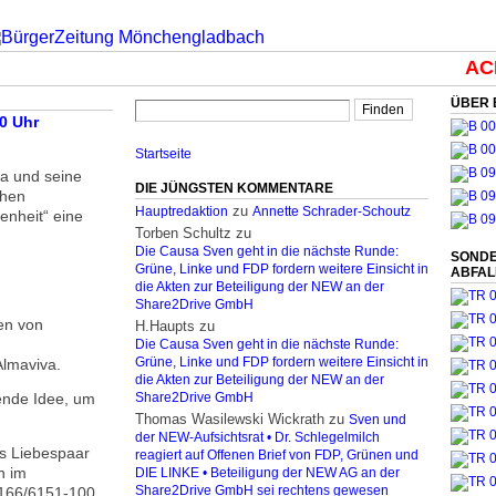
ACH
ÜBER 
00 Uhr
Startseite
ka und seine
DIE JÜNGSTEN KOMMENTARE
chen
zu
Hauptredaktion
Annette Schrader-Schoutz
enheit“ eine
Torben Schultz
zu
Die Causa Sven geht in die nächste Runde:
SONDE
Grüne, Linke und FDP fordern weitere Einsicht in
ABFA
die Akten zur Beteiligung der NEW an der
Share2Drive GmbH
en von
H.Haupts
zu
Die Causa Sven geht in die nächste Runde:
Almaviva.
Grüne, Linke und FDP fordern weitere Einsicht in
die Akten zur Beteiligung der NEW an der
sende Idee, um
Share2Drive GmbH
Thomas Wasilewski Wickrath
zu
Sven und
der NEW-Aufsichtsrat • Dr. Schlegelmilch
as Liebespaar
reagiert auf Offenen Brief von FDP, Grünen und
n im
DIE LINKE • Beteiligung der NEW AG an der
2166/6151-100.
Share2Drive GmbH sei rechtens gewesen