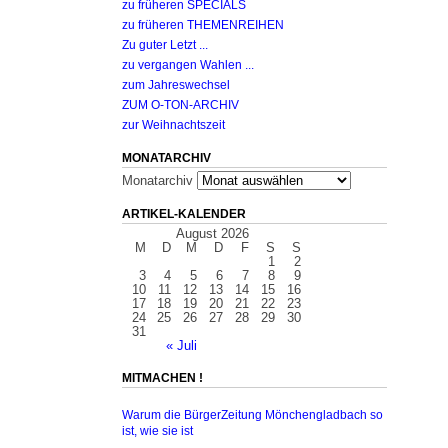
zu früheren SPECIALS
zu früheren THEMENREIHEN
Zu guter Letzt ...
zu vergangen Wahlen ...
zum Jahreswechsel
ZUM O-TON-ARCHIV
zur Weihnachtszeit
MONATARCHIV
Monatarchiv
ARTIKEL-KALENDER
August 2026
M
D
M
D
F
S
S
1
2
3
4
5
6
7
8
9
10
11
12
13
14
15
16
17
18
19
20
21
22
23
24
25
26
27
28
29
30
31
« Juli
MITMACHEN !
Warum die BürgerZeitung Mönchengladbach so
ist, wie sie ist