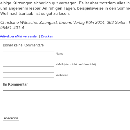
einige Kürzungen sicherlich gut vertragen. Es ist aber trotzdem alles i
und angenehm lesbar. An ruhigen Tagen, beispielsweise in den Somme
Weihnachtsurlaub, ist es gut zu lesen.
Christiane Wünsche: Zaungast; Emons Verlag Köln 2014; 383 Seiten; 
95451-401-4
Artikel per eMail versenden
|
Drucken
Bisher keine Kommentare
Name
eMail (wird nicht veröffentlicht)
Webseite
Ihr Kommentar