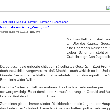
Kunst, Kultur, Musik & Literatur
|
Literaten & Rezensionen
Niederrhein-Krimi „Zaungast“
Andreas Rüdig [06.09.2016 - 11:52 Uhr]
Matthias Hellmann starb vor
am Ufer des Kaarster Sees
eine Überdosis Rauschgift. 
Liebert-Schumann steht ei
Grab ihrer großen Jugendli
Da belauscht sie unbeabsichtigt ein rätselhaftes Gespräch: Zwei Fremd
doch tatsächlich vergewissern, daß Matthias auch wirklich tot ist. Und
Grunde: Sie wurden schließlich jahrezehntelang von ihm erpreßt… – S
Ermittlerin wider Willen.
Die hohe Seitenzahl läßt es erahnen: Das Buch ist sehr umfangreich 
schwergewichtig. Es ist damit eine Herausforderung an Geduld und A
Lesers. Und das hat mehrere Gründe.
Zum einen gibt es immer wieder Rückblenden, in die Jugend der Hau
das Ende ihrer Schulzeit. Diese Rückblenden hätten größtenteils weg