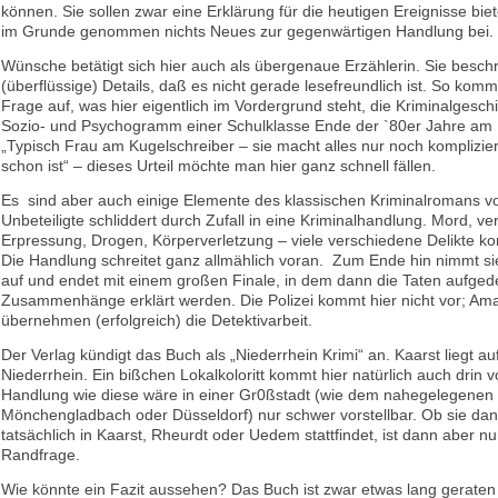
können. Sie sollen zwar eine Erklärung für die heutigen Ereignisse bie
im Grunde genommen nichts Neues zur gegenwärtigen Handlung bei.
Wünsche betätigt sich hier auch als übergenaue Erzählerin. Sie beschre
(überflüssige) Details, daß es nicht gerade lesefreundlich ist. So komm
Frage auf, was hier eigentlich im Vordergrund steht, die Kriminalgesch
Sozio- und Psychogramm einer Schulklasse Ende der `80er Jahre am 
„Typisch Frau am Kugelschreiber – sie macht alles nur noch kompliziert
schon ist“ – dieses Urteil möchte man hier ganz schnell fällen.
Es sind aber auch einige Elemente des klassischen Kriminalromans v
Unbeteiligte schliddert durch Zufall in eine Kriminalhandlung. Mord, v
Erpressung, Drogen, Körperverletzung – viele verschiedene Delikte k
Die Handlung schreitet ganz allmählich voran. Zum Ende hin nimmt si
auf und endet mit einem großen Finale, in dem dann die Taten aufged
Zusammenhänge erklärt werden. Die Polizei kommt hier nicht vor; Am
übernehmen (erfolgreich) die Detektivarbeit.
Der Verlag kündigt das Buch als „Niederrhein Krimi“ an. Kaarst liegt au
Niederrhein. Ein bißchen Lokalkoloritt kommt hier natürlich auch drin v
Handlung wie diese wäre in einer Gr0ßstadt (wie dem nahegelegenen
Mönchengladbach oder Düsseldorf) nur schwer vorstellbar. Ob sie da
tatsächlich in Kaarst, Rheurdt oder Uedem stattfindet, ist dann aber n
Randfrage.
Wie könnte ein Fazit aussehen? Das Buch ist zwar etwas lang geraten