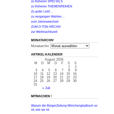
zu früheren SPECIALS
zu früheren THEMENREIHEN
Zu guter Letzt ...
zu vergangen Wahlen ...
zum Jahreswechsel
ZUM O-TON-ARCHIV
zur Weihnachtszeit
MONATARCHIV
Monatarchiv
ARTIKEL-KALENDER
August 2026
M
D
M
D
F
S
S
1
2
3
4
5
6
7
8
9
10
11
12
13
14
15
16
17
18
19
20
21
22
23
24
25
26
27
28
29
30
31
« Juli
MITMACHEN !
Warum die BürgerZeitung Mönchengladbach so
ist, wie sie ist