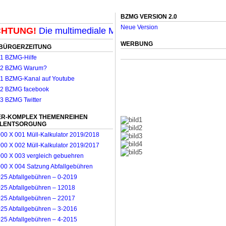
BZMG VERSION 2.0
Neue Version
TUNG!
Die multimediale Mit-Mach-Zeitung für Möncheng
WERBUNG
BÜRGERZEITUNG
R-KOMPLEX THEMENREIHEN
LLENTSORGUNG