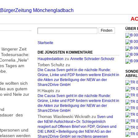
ACH
ÜBER 
Startseite
 längerer Zeit
DIE JÜNGSTEN KOMMENTARE
. Todesursache:
zu
Hauptredaktion
Annette Schrader-Schoutz
Cornelia „Nele“
Torben Schultz
zu
nes Tages am
Die Causa Sven geht in die nächste Runde:
ebe.
SONDE
Grüne, Linke und FDP fordern weitere Einsicht in
ABFA
die Akten zur Beteiligung der NEW an der
e wollten sich
Share2Drive GmbH
 das aus gutem
H.Haupts
zu
o wird Nele zur
Die Causa Sven geht in die nächste Runde:
Grüne, Linke und FDP fordern weitere Einsicht in
die Akten zur Beteiligung der NEW an der
und
Share2Drive GmbH
usdauer des
Thomas Wasilewski Wickrath
zu
Sven und
der NEW-Aufsichtsrat • Dr. Schlegelmilch
reagiert auf Offenen Brief von FDP, Grünen und
ptpersonen und
DIE LINKE • Beteiligung der NEW AG an der
gelassen werden
Share2Drive GmbH sei rechtens gewesen