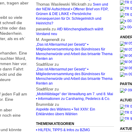
ten, tragen aber
Thomas Wasilewski Wickrath
zu
Sven und
der NEW-Aufsichtsrat • Offener Brief von FDP,
Grünen & DIE LINKE • Persönliche
ibt so viele
Konsequenzen für Dr. Schlegelmilch und
t schnell die
Heinrichs?
ichte oder das
pasarela
zu
AfD Mönchengladbach wählt
Niederrhein.
Vorstand neu
ANDER
er, als es eh´
M. Angenendt
zu
„Das ist Altersarmut per Gesetz“ •
Mitgliederversammlung des Bündnisses für
orhanden. Eine
Menschenwürde und Arbeit das brisante Thema
ersuchter Mord,
Renten an
ommen hier vor.
Stadtfilzer
zu
e dann Fahrt
„Das ist Altersarmut per Gesetz“ •
eckt und die
Mitgliederversammlung des Bündnisses für
Menschenwürde und Arbeit das brisante Thema
ateure
Renten an
PARTN
Stadtfilzer
zu
f jeden Fall am
„Mobilitätstage“ der Verwaltung am 7. und 8. Mai
or. Eine
• Informationen zu Carsharing, Pedelecs & Co.
ALTUE
Brummbär
zu
nn aber
Aspekte des Wählens • Teil XXIV: Ein
Erklärvideo übers Wählen
ur noch eine
THEMENKATEGORIEN
AKTUE
 und könnte
• HILFEN, TIPPS & Infos zu BZMG