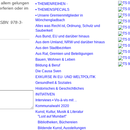
n allem gelungen
• THEMENREIHEN -
rferien oder im
• THEMENSPECIALS
• Unsere Gremienmitglieder in
Mönchengladbach
ISBN: 978-3-
Alles was Recht ist, Ordnung, Schutz und
Sauberkeit
Aus Bund, EU und darüber hinaus
Aus dem Umland, NRW und darüber hinaus
Aus den Stadtbezirken
Aus Rat, Gremien und Beteiligungen
Bauen, Wohnen & Leben
Bildung & Beruf
Die Causa Sven
EXKURSE IN EU- UND WELTPOLITIK
Gesundheit & Soziales
Historisches & Geschichtliches
INITIATIVEN
Interviews • Vis-à-vis mit ...
Kommunalwahl 2020
Kunst, Kultur, Musik & Literatur
"Lust auf Mundart"
Bibliotheken, Büchereien
Bildende Kunst, Ausstellungen