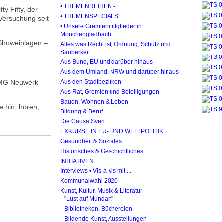
• THEMENREIHEN -
ty Fifty, der
• THEMENSPECIALS
Versuchung seit
• Unsere Gremienmitglieder in
Mönchengladbach
 Showeinlagen –
Alles was Recht ist, Ordnung, Schutz und
Sauberkeit
Aus Bund, EU und darüber hinaus
Aus dem Umland, NRW und darüber hinaus
BZMG Neuwerk
Aus den Stadtbezirken
Aus Rat, Gremien und Beteiligungen
Bauen, Wohnen & Leben
e hin, hören,
Bildung & Beruf
Die Causa Sven
EXKURSE IN EU- UND WELTPOLITIK
Gesundheit & Soziales
Historisches & Geschichtliches
INITIATIVEN
Interviews • Vis-à-vis mit ...
Kommunalwahl 2020
Kunst, Kultur, Musik & Literatur
"Lust auf Mundart"
Bibliotheken, Büchereien
Bildende Kunst, Ausstellungen