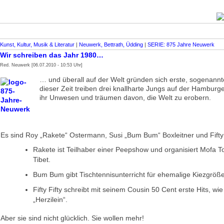
Kunst, Kultur, Musik & Literatur
|
Neuwerk, Bettrath, Üdding
|
SERIE: 875 Jahre Neuwerk
Wir schreiben das Jahr 1980…
Red. Neuwerk [06.07.2010 - 10:53 Uhr]
… und überall auf der Welt gründen sich erste, sogenannt
dieser Zeit treiben drei knallharte Jungs auf der Hambur
ihr Unwesen und träumen davon, die Welt zu erobern.
Es sind Roy „Rakete“ Ostermann, Susi „Bum Bum“ Boxleitner und Fifty 
Rakete ist Teilhaber einer Peepshow und organisiert Mofa 
Tibet.
Bum Bum gibt Tischtennisunterricht für ehemalige Kiezgröß
Fifty Fifty schreibt mit seinem Cousin 50 Cent erste Hits, wie
„Herzilein“.
Aber sie sind nicht glücklich. Sie wollen mehr!