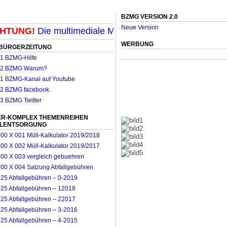
BZMG VERSION 2.0
Neue Version
TUNG!
Die multimediale Mit-Mach-Zeitung für Möncheng
WERBUNG
BÜRGERZEITUNG
R-KOMPLEX THEMENREIHEN
LLENTSORGUNG