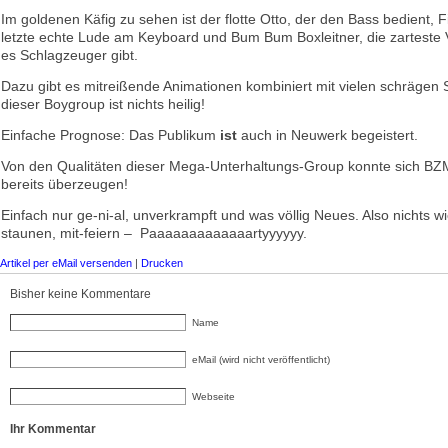
Im goldenen Käfig zu sehen ist der flotte Otto, der den Bass bedient, Fif
letzte echte Lude am Keyboard und Bum Bum Boxleitner, die zarteste 
es Schlagzeuger gibt.
Dazu gibt es mitreißende Animationen kombiniert mit vielen schrägen
dieser Boygroup ist nichts heilig!
Einfache Prognose: Das Publikum
ist
auch in Neuwerk begeistert.
Von den Qualitäten dieser Mega-Unterhaltungs-Group konnte sich 
bereits überzeugen!
Einfach nur ge-ni-al, unverkrampft und was völlig Neues. Also nichts wi
staunen, mit-feiern – Paaaaaaaaaaaaartyyyyyy.
Artikel per eMail versenden
|
Drucken
Bisher keine Kommentare
Name
eMail (wird nicht veröffentlicht)
Webseite
Ihr Kommentar