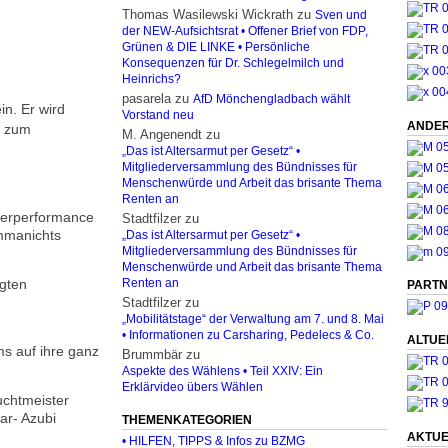
Thomas Wasilewski Wickrath
zu
Sven und
der NEW-Aufsichtsrat • Offener Brief von FDP,
Grünen & DIE LINKE • Persönliche
Konsequenzen für Dr. Schlegelmilch und
Heinrichs?
pasarela
zu
AfD Mönchengladbach wählt
in. Er wird
Vorstand neu
ANDER
m zum
M. Angenendt
zu
„Das ist Altersarmut per Gesetz“ •
Mitgliederversammlung des Bündnisses für
Menschenwürde und Arbeit das brisante Thema
Renten an
agerperformance
Stadtfilzer
zu
ommanichts
„Das ist Altersarmut per Gesetz“ •
Mitgliederversammlung des Bündnisses für
Menschenwürde und Arbeit das brisante Thema
igten
Renten an
PARTN
Stadtfilzer
zu
„Mobilitätstage“ der Verwaltung am 7. und 8. Mai
• Informationen zu Carsharing, Pedelecs & Co.
ALTUE
s auf ihre ganz
Brummbär
zu
Aspekte des Wählens • Teil XXIV: Ein
Erklärvideo übers Wählen
uchtmeister
ar- Azubi
THEMENKATEGORIEN
AKTUE
• HILFEN, TIPPS & Infos zu BZMG