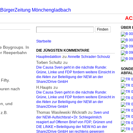
ACH
ÜBER 
Startseite
e Boygroups. In
DIE JÜNGSTEN KOMMENTARE
ger Reeperbahn
zu
Hauptredaktion
Annette Schrader-Schoutz
Torben Schultz
zu
Die Causa Sven geht in die nächste Runde:
SONDE
Grüne, Linke und FDP fordern weitere Einsicht in
ABFA
die Akten zur Beteiligung der NEW an der
Fifty.
Share2Drive GmbH
H.Haupts
zu
Touren nach
Die Causa Sven geht in die nächste Runde:
Grüne, Linke und FDP fordern weitere Einsicht in
die Akten zur Beteiligung der NEW an der
en, und
Share2Drive GmbH
 z.B.
Thomas Wasilewski Wickrath
zu
Sven und
der NEW-Aufsichtsrat • Dr. Schlegelmilch
reagiert auf Offenen Brief von FDP, Grünen und
DIE LINKE • Beteiligung der NEW AG an der
Share2Drive GmbH sei rechtens gewesen