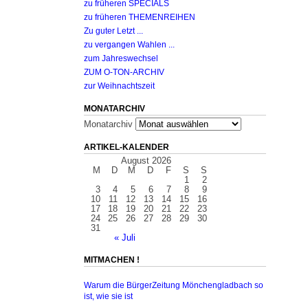
zu früheren SPECIALS
zu früheren THEMENREIHEN
Zu guter Letzt ...
zu vergangen Wahlen ...
zum Jahreswechsel
ZUM O-TON-ARCHIV
zur Weihnachtszeit
MONATARCHIV
Monatarchiv
ARTIKEL-KALENDER
August 2026
M
D
M
D
F
S
S
1
2
3
4
5
6
7
8
9
10
11
12
13
14
15
16
17
18
19
20
21
22
23
24
25
26
27
28
29
30
31
« Juli
MITMACHEN !
Warum die BürgerZeitung Mönchengladbach so
ist, wie sie ist