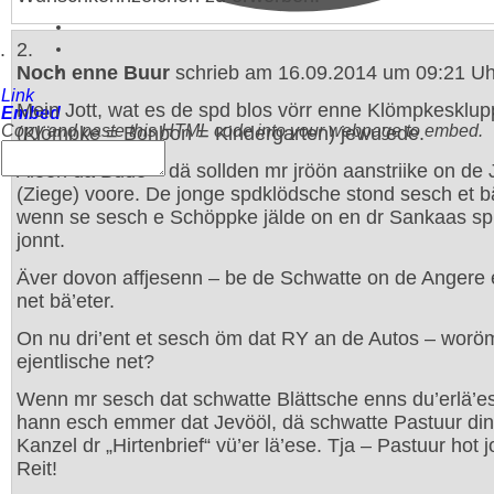
2.
Noch enne Buur
schrieb am 16.09.2014 um 09:21 Uh
Link
Mein Jott, wat es de spd blos vörr enne Klömpkesklup
Embed
Copy and paste this HTML code into your webpage to embed.
(Klömpke = Bonbon = Kindergarten) jewu’ede.
Aleen dä Bude – dä sollden mr jröön aanstriike on de 
(Ziege) voore. De jonge spdklödsche stond sesch et b
wenn se sesch e Schöppke jälde on en dr Sankaas spi
jonnt.
Äver dovon affjesenn – be de Schwatte on de Angere 
net bä’eter.
On nu dri’ent et sesch öm dat RY an de Autos – worö
ejentlische net?
Wenn mr sesch dat schwatte Blättsche enns du’erlä’es
hann esch emmer dat Jevööl, dä schwatte Pastuur di
Kanzel dr „Hirtenbrief“ vü’er lä’ese. Tja – Pastuur hot
Reit!