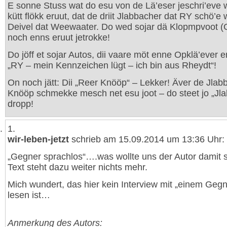
E sonne Stuss wat do esu von de Lä’eser jeschri’eve 
kütt flökk eruut, dat de driit Jlabbacher dat RY schö’e w
Deivel dat Weewaater. Do wed sojar dä Klopmpvoot (
noch enns eruut jetrokke!
Do jöff et sojar Autos, dii vaare möt enne Opklä’ever 
„RY – mein Kennzeichen lügt – ich bin aus Rheydt“!
On noch jätt: Dii „Reer Knööp“ – Lekker! Äver de Jlab
Knööp schmekke mesch net esu joot – do steet jo „Jl
dropp!
1.
wir-leben-jetzt
schrieb am 15.09.2014 um 13:36 Uhr:
„Gegner sprachlos“….was wollte uns der Autor damit 
Text steht dazu weiter nichts mehr.
Mich wundert, das hier kein Interview mit „einem Gegn
lesen ist…
Anmerkung des Autors: