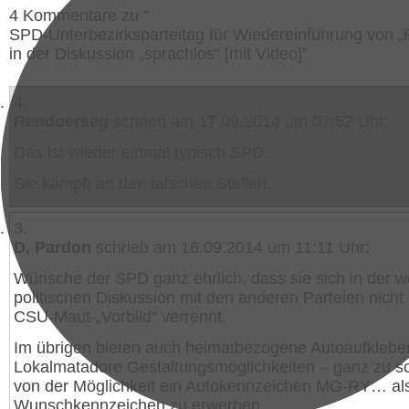
4 Kommentare zu “
SPD-Unterbezirksparteitag für Wiedereinführung von „
in der Diskussion „sprachlos“ [mit Video]”
4.
Rendoerseg
schrieb am 17.09.2014 um 07:52 Uhr:
Das ist wieder einmal typisch SPD.
Sie kämpft an den falschen Stellen.
3.
D. Pardon
schrieb am 16.09.2014 um 11:11 Uhr:
Wünsche der SPD ganz ehrlich, dass sie sich in der w
politischen Diskussion mit den anderen Parteien nicht
CSU-Maut-„Vorbild“ verrennt.
Im übrigen bieten auch heimatbezogene Autoaufkleber
Lokalmatadore Gestaltungsmöglichkeiten – ganz zu 
von der Möglichkeit ein Autokennzeichen MG-RY… al
Wunschkennzeichen zu erwerben.