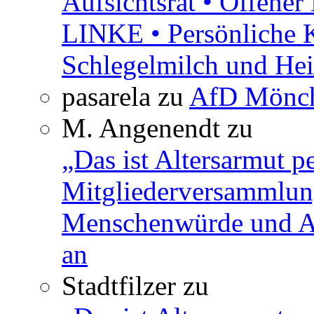
Aufsichtsrat • Offene
LINKE • Persönliche 
Schlegelmilch und Hei
pasarela
zu
AfD Mönch
M. Angenendt
zu
„Das ist Altersarmut p
Mitgliederversammlun
Menschenwürde und Ar
an
Stadtfilzer
zu