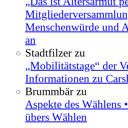
„Das ist Altersarmut p
Mitgliederversammlun
Menschenwürde und Ar
an
Stadtfilzer
zu
„Mobilitätstage“ der V
Informationen zu Cars
Brummbär
zu
Aspekte des Wählens •
übers Wählen