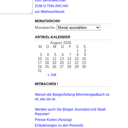
zum Jahreswechsel
ZUM O-TON-ARCHIV
zur Weihnachtszeit
MONATARCHIV
Monatarchiv
ARTIKEL-KALENDER
August 2026
M
D
M
D
F
S
S
1
2
3
4
5
6
7
8
9
10
11
12
13
14
15
16
17
18
19
20
21
22
23
24
25
26
27
28
29
30
31
« Juli
MITMACHEN !
Warum die BürgerZeitung Mönchengladbach so
ist, wie sie ist
Werden auch Sie Bürger-Journalist und Stadt-
Reporter!
Presse-Kodex (Auszug)
Erläuterungen zu den Ressorts