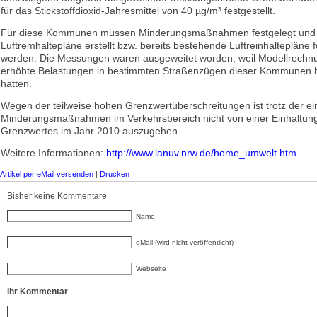
für das Stickstoffdioxid-Jahresmittel von 40 µg/m³ festgestellt.
Für diese Kommunen müssen Minderungsmaßnahmen festgelegt und
Luftremhaltepläne erstellt bzw. bereits bestehende Luftreinhaltepläne 
werden. Die Messungen waren ausgeweitet worden, weil Modellrechn
erhöhte Belastungen in bestimmten Straßenzügen dieser Kommunen 
hatten.
Wegen der teilweise hohen Grenzwertüberschreitungen ist trotz der ei
Minderungsmaßnahmen im Verkehrsbereich nicht von einer Einhaltun
Grenzwertes im Jahr 2010 auszugehen.
Weitere Informationen:
http://www.lanuv.nrw.de/home_umwelt.htm
Artikel per eMail versenden
|
Drucken
Bisher keine Kommentare
Name
eMail (wird nicht veröffentlicht)
Webseite
Ihr Kommentar