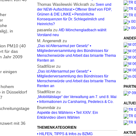
Thomas Wasilewski Wickrath
zu
Sven und
der NEW-Aufsichtsrat • Offener Brief von FDP,
oher
Grünen & DIE LINKE • Persönliche
Konsequenzen für Dr. Schlegelmilch und
er
Heinrichs?
hohe
pasarela
zu
AfD Mönchengladbach wählt
ig), in
Vorstand neu
ANDER
M. Angenendt
zu
tion PM10 (40
„Das ist Altersarmut per Gesetz“ •
rt für das
Mitgliederversammlung des Bündnisses für
Menschenwürde und Arbeit das brisante Thema
im Jahr 2009
Renten an
Stadtfilzer
zu
r einigen
„Das ist Altersarmut per Gesetz“ •
Mitgliederversammlung des Bündnisses für
Menschenwürde und Arbeit das brisante Thema
t hohem
Renten an
PARTN
 in Düsseldorf
Stadtfilzer
zu
47
„Mobilitätstage“ der Verwaltung am 7. und 8. Mai
• Informationen zu Carsharing, Pedelecs & Co.
ALTUE
Brummbär
zu
schreitungstage
Aspekte des Wählens • Teil XXIV: Ein
Erklärvideo übers Wählen
nzwert mit 36
THEMENKATEGORIEN
AKTUE
• HILFEN, TIPPS & Infos zu BZMG