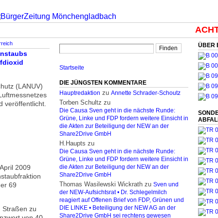
ACHTU
rreich
ÜBER 
instaubs
fdioxid
Startseite
DIE JÜNGSTEN KOMMENTARE
chutz (LANUV)
zu
Hauptredaktion
Annette Schrader-Schoutz
Luftmessnetzes
Torben Schultz
zu
 veröffentlicht.
Die Causa Sven geht in die nächste Runde:
SONDE
Grüne, Linke und FDP fordern weitere Einsicht in
ABFA
die Akten zur Beteiligung der NEW an der
Share2Drive GmbH
H.Haupts
zu
Die Causa Sven geht in die nächste Runde:
Grüne, Linke und FDP fordern weitere Einsicht in
April 2009
die Akten zur Beteiligung der NEW an der
Share2Drive GmbH
staubfraktion
Thomas Wasilewski Wickrath
zu
der 69
Sven und
der NEW-Aufsichtsrat • Dr. Schlegelmilch
reagiert auf Offenen Brief von FDP, Grünen und
n Straßen zu
DIE LINKE • Beteiligung der NEW AG an der
Share2Drive GmbH sei rechtens gewesen
nzwert von 40