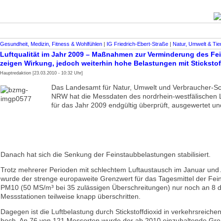
Gesundheit, Medizin, Fitness & Wohlfühlen
|
IG Friedrich-Ebert-Straße
|
Natur, Umwelt & Tie
Luftqualität im Jahr 2009 – Maßnahmen zur Verminderung des Fe
zeigen Wirkung, jedoch weiterhin hohe Belastungen mit Stickstof
Hauptredaktion [23.03.2010 - 10:32 Uhr]
Das Landesamt für Natur, Umwelt und Verbraucher-S
NRW hat die Messdaten des nordrhein-westfälischen 
für das Jahr 2009 endgültig überprüft, aus­gewertet und
Danach hat sich die Senkung der Feinstaubbelastungen stabilisiert.
Trotz mehrerer Perioden mit schlechtem Luftaustausch im Januar und 
wurde der strenge europa­weite Grenzwert für das Tagesmittel der Fein
PM10 (50 MS/m³ bei 35 zulässigen Überschreitungen) nur noch an 8 
Messstationen teilweise knapp überschritten.
Dagegen ist die Luftbelastung durch Stickstoffdioxid in verkehrsreiche
hoch. An 76 von 121 Messorten wurde der ab 2010 einzuhaltende Gre