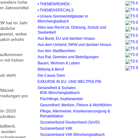
besonders hohe
• THEMENREIHEN -
m Jahresmittel
• THEMENSPECIALS
• Unsere Gremienmitglieder in
Mönchengladbach
W hat im Jahr
Alles was Recht ist, Ordnung, Schutz und
ätzliche
Sauberkeit
gesetzt, wobei
Aus Bund, EU und darüber hinaus
tlich erhöht
Aus dem Umland, NRW und darüber hinaus
Aus den Stadtbezirken
rsaufkommen
Aus Rat, Gremien und Beteiligungen
en mit hohen
Bauen, Wohnen & Leben
Bildung & Beruf
ub steht
Die Causa Sven
EXKURSE IN EU- UND WELTPOLITIK
Gesundheit & Soziales
fdioxid-
BSK Mönchengladbach
hreitungen pro
Flüchtlinge, Asylbewerber
Gesundheit, Medizin, Fitness & Wohlfühlen
ahr 2010
Pflege, Altenheime, Krankenversorgung &
chritten.
Rehabilitation
Sozialverband Deutschland (SoVD)
Gladbeck,
Sozialverband VdK
 wurden
Sozialverband VdK Mönchengladbach
schreitungen