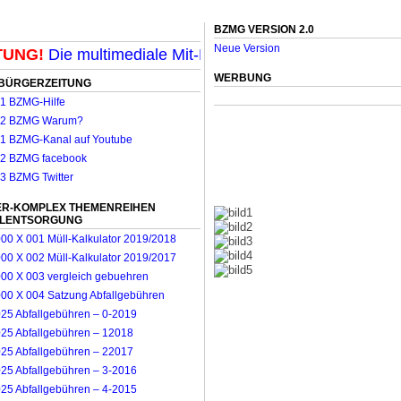
BZMG VERSION 2.0
Neue Version
NG!
Die multimediale Mit-Mach-Zeitung für Mönchengla
WERBUNG
BÜRGERZEITUNG
R-KOMPLEX THEMENREIHEN
LLENTSORGUNG