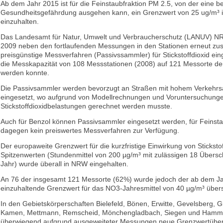
Ab dem Jahr 2015 ist für die Feinstaubfraktion PM 2.5, von der eine 
Gesundheitsgefährdung ausgehen kann, ein Grenzwert von 25 ug/m³ i
einzuhalten.
Das Landesamt für Natur, Umwelt und Verbraucherschutz (LANUV) NR
2009 neben den fortlaufenden Messungen in den Stationen erneut zus
preisgünstige Messverfahren (Passivssammler) für Stickstoffdioxid ein
die Messkapazität von 108 Messstationen (2008) auf 121 Messorte deu
werden konnte.
Die Passivsammler werden bevorzugt an Straßen mit hohem Verkeh
eingesetzt, wo aufgrund von Modellrechnungen und Voruntersuchung
Stickstoffdioxidbelastungen gerechnet werden musste.
Auch für Benzol können Passivsammler eingesetzt werden, für Feinsta
dagegen kein preiswertes Messverfahren zur
Verfügung.
Der europaweite Grenzwert für die kurzfristige Einwirkung von Stickstof
Spitzenwerten (Stundenmittel von 200 µg/m³ mit zulässigen 18 Übersc
Jahr) wurde überall in NRW eingehalten.
An 76 der insgesamt 121 Messorte (62%) wurde jedoch der ab dem J
einzuhaltende Grenzwert für das NO3-Jahresmittel von 40 µg/m³ übers
In den Gebietskörperschaften Bielefeld, Bönen, Erwitte, Gevelsberg, 
Kamen, Mettmann, Remscheid, Mönchengladbach, Siegen und Hamm
überwiegend aufgrund ausgeweiteter Messungen neue Grenzwertüber