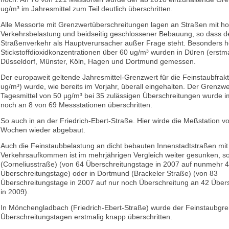
ug/m³ im Jahresmittel zum Teil deutlich überschritten.
Alle Messorte mit Grenzwertüberschreitungen lagen an Straßen mit h
Verkehrsbelastung und beidseitig geschlossener Bebauung, so dass d
Straßenverkehr als Hauptverursacher außer Frage steht. Besonders 
Stickstoffdioxidkonzentrationen über 60 ug/m³ wurden in Düren (erstmal
Düsseldorf, Münster, Köln, Hagen und Dortmund gemessen.
Der europaweit geltende Jahresmittel-Grenzwert für die Feinstaubfrak
ug/m³) wurde, wie bereits im Vorjahr, überall eingehalten. Der Grenzwe
Tagesmittel von 50 µg/m³ bei 35 zulässigen Überschreitungen wurde 
noch an 8 von 69 Messstationen überschritten.
So auch in an der Friedrich-Ebert-Straße. Hier wirde die Meßstation vo
Wochen wieder abgebaut.
Auch die Feinstaubbelastung an dicht bebauten Innenstadtstraßen mi
Verkehrsauf­kommen ist im mehrjährigen Vergleich weiter gesunken, so
(Corneliusstraße) (von 64 Überschreitungstage in 2007 auf nunmehr 
Überschreitungstage) oder in Dortmund (Brackeler Straße) (von 83
Überschreitungstage in 2007 auf nur noch Überschrei­tung an 42 Über
in 2009).
In Mönchengladbach (Friedrich-Ebert-Straße) wurde der Feinstaubgre
Überschreitungstagen erstmalig knapp überschritten.