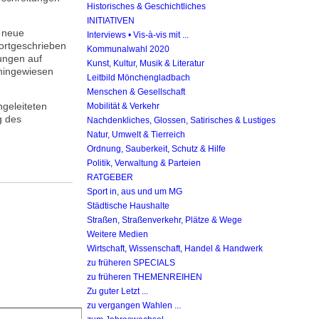
Historisches & Geschichtliches
INITIATIVEN
 neue
Interviews • Vis-à-vis mit ...
fortgeschrieben
Kommunalwahl 2020
ungen auf
Kunst, Kultur, Musik & Literatur
hingewiesen
Leitbild Mönchengladbach
Menschen & Gesellschaft
ngeleiteten
Mobilität & Verkehr
g des
Nachdenkliches, Glossen, Satirisches & Lustiges
Natur, Umwelt & Tierreich
Ordnung, Sauberkeit, Schutz & Hilfe
Politik, Verwaltung & Parteien
RATGEBER
Sport in, aus und um MG
Städtische Haushalte
Straßen, Straßenverkehr, Plätze & Wege
Weitere Medien
Wirtschaft, Wissenschaft, Handel & Handwerk
zu früheren SPECIALS
zu früheren THEMENREIHEN
Zu guter Letzt ...
zu vergangen Wahlen ...