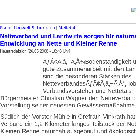
Natur, Umwelt & Tierreich
|
Nettetal
Netteverband und Landwirte sorgen für naturn
Entwicklung an Nette und Kleiner Renne
Hauptredaktion [26.05.2008 - 18:46 Uhr]
ÃƒÂ¢Ã‚â‚¬Ã‚Å¾Bodenständigkeit u
gute Zusammenarbeit mit den Lan
sind die besonderen Stärken des
NetteverbandesÃƒÂ¢Ã‚â‚¬Ã‚Å“, lob
Verbandsvorsteher und Nettetals
Bürgermeister Christian Wagner den Netteverband
Vorstellung seiner neuesten Gewässermaßnahme
Südlich der Vorster Mühle in Grefrath-Vinkrath hat
Verband ein 1,2 Kilometer langes Teilstück der Ne
Kleinen Renne naturnah ausgebaut und ökologisc