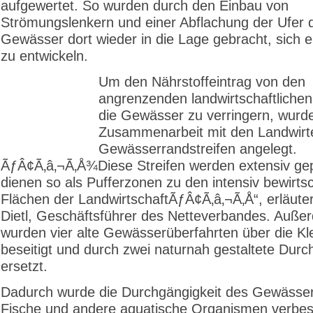
aufgewertet. So wurden durch den Einbau von
Strömungslenkern und einer Abflachung der Ufer 
Gewässer dort wieder in die Lage gebracht, sich e
zu entwickeln.
Um den Nährstoffeintrag von den
angrenzenden landwirtschaftlichen
die Gewässer zu verringern, wurde
Zusammenarbeit mit den Landwirt
Gewässerrandstreifen angelegt.
ÃƒÂ¢Ã‚â‚¬Ã‚Å¾Diese Streifen werden extensiv gep
dienen so als Pufferzonen zu den intensiv bewirts
Flächen der LandwirtschaftÃƒÂ¢Ã‚â‚¬Ã‚Å“, erläuter
Dietl, Geschäftsführer des Netteverbandes. Auße
wurden vier alte Gewässerüberfahrten über die K
beseitigt und durch zwei naturnah gestaltete Durc
ersetzt.
Dadurch wurde die Durchgängigkeit des Gewässer
Fische und andere aquatische Organismen verbes