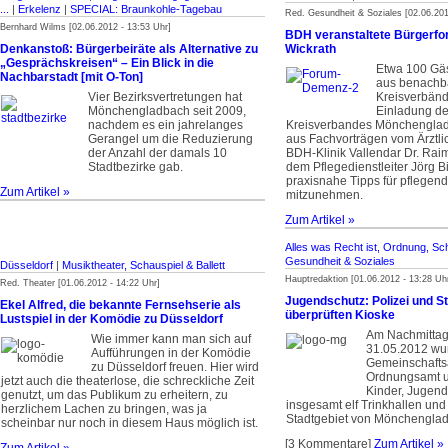
...
|
Erkelenz
|
SPECIAL: Braunkohle-Tagebau
Red. Gesundheit & Soziales [02.06.201
Bernhard Wilms [02.06.2012 - 13:53 Uhr]
BDH veranstaltete Bürgerf
Denkanstoß: Bürgerbeiräte als Alternative zu
Wickrath
„Gesprächskreisen“ – Ein Blick in die
Etwa 100 Gäs
Nachbarstadt [mit O-Ton]
aus benachb
Vier Bezirksvertretungen hat
Kreisverbänd
Mönchengladbach seit 2009,
Einladung d
nachdem es ein jahrelanges
Kreisverbandes Mönchenglad
Gerangel um die Reduzierung
aus Fachvorträgen vom Ärztli
der Anzahl der damals 10
BDH-Klinik Vallendar Dr. Ra
Stadtbezirke gab.
dem Pflegedienstleiter Jörg 
praxisnahe Tipps für pflegen
Zum Artikel »
mitzunehmen.
Zum Artikel »
Alles was Recht ist, Ordnung, Sc
Gesundheit & Soziales
Düsseldorf
|
Musiktheater, Schauspiel & Ballett
Hauptredaktion [01.06.2012 - 13:28 Uh
Red. Theater [01.06.2012 - 14:22 Uhr]
Jugendschutz: Polizei und S
Ekel Alfred, die bekannte Fernsehserie als
überprüften Kioske
Lustspiel in der Komödie zu Düsseldorf
Am Nachmittag
Wie immer kann man sich auf
31.05.2012 wur
Aufführungen in der Komödie
Gemeinschaftsa
zu Düsseldorf freuen. Hier wird
Ordnungsamt u
jetzt auch die theaterlose, die schreckliche Zeit
Kinder, Jugend
genutzt, um das Publikum zu erheitern, zu
insgesamt elf Trinkhallen und
herzlichem Lachen zu bringen, was ja
Stadtgebiet von Mönchenglad
scheinbar nur noch in diesem Haus möglich ist.
[3 Kommentare]
Zum Artikel »