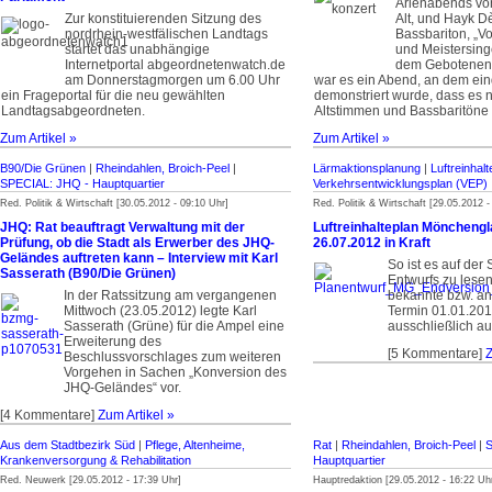
Arienabends von
Zur konstituierenden Sitzung des
Alt, und Hayk D
nordrhein-westfälischen Landtags
Bassbariton, „V
startet das unabhängige
und Meistersinge
Internetportal abgeordnetenwatch.de
dem Gebotenen 
am Donnerstagmorgen um 6.00 Uhr
war es ein Abend, an dem ein
ein Frageportal für die neu gewählten
demonstriert wurde, dass es 
Landtagsabgeordneten.
Altstimmen und Bassbaritöne 
Zum Artikel »
Zum Artikel »
B90/Die Grünen
|
Rheindahlen, Broich-Peel
|
Lärmaktionsplanung
|
Luftreinhal
SPECIAL: JHQ - Haupt­quartier
Verkehrsentwicklungsplan (VEP)
Red. Politik & Wirtschaft [30.05.2012 - 09:10 Uhr]
Red. Politik & Wirtschaft [29.05.2012 -
JHQ: Rat beauftragt Verwaltung mit der
Luftreinhalteplan Mönchengl
Prüfung, ob die Stadt als Erwerber des JHQ-
26.07.2012 in Kraft
Geländes auftreten kann – Interview mit Karl
So ist es auf der
Sasserath (B90/Die Grünen)
Entwurfs zu lesen
In der Ratssitzung am vergangenen
bekannte bzw. 
Mittwoch (23.05.2012) legte Karl
Termin 01.01.201
Sasserath (Grüne) für die Ampel eine
ausschließlich a
Erweiterung des
[5 Kommentare]
Z
Beschlussvorschlages zum weiteren
Vorgehen in Sachen „Konversion des
JHQ-Geländes“ vor.
[4 Kommentare]
Zum Artikel »
Aus dem Stadtbezirk Süd
|
Pflege, Altenheime,
Rat
|
Rheindahlen, Broich-Peel
|
S
Krankenversorgung & Rehabilitation
Haupt­quartier
Red. Neuwerk [29.05.2012 - 17:39 Uhr]
Hauptredaktion [29.05.2012 - 16:22 Uh