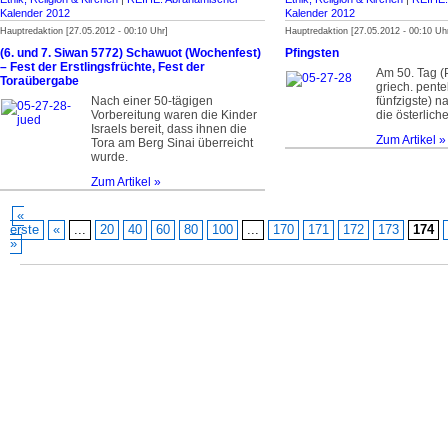
Kalender 2012
Kalender 2012
Hauptredaktion [27.05.2012 - 00:10 Uhr]
Hauptredaktion [27.05.2012 - 00:10 Uh
(6. und 7. Siwan 5772) Schawuot (Wochenfest)
Pfingsten
– Fest der Erstlingsfrüchte, Fest der
Am 50. Tag (
Toraübergabe
griech. pente
Nach einer 50-tägigen
fünfzigste) n
Vorbereitung waren die Kinder
die österliche
Israels bereit, dass ihnen die
Zum Artikel »
Tora am Berg Sinai überreicht
wurde.
Zum Artikel »
«
erste
«
...
20
40
60
80
100
...
170
171
172
173
174
»