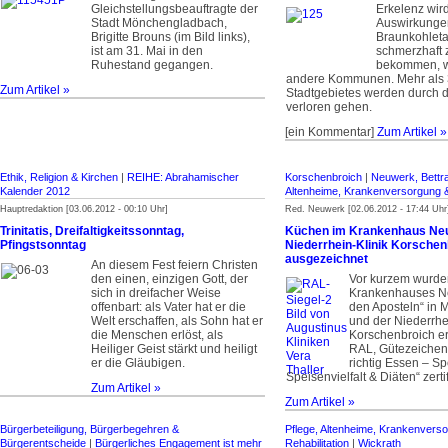
Gleichstellungsbeauftragte der
Erkelenz wird
Stadt Mönchengladbach,
Auswirkunge
Brigitte Brouns (im Bild links),
Braunkohlet
ist am 31. Mai in den
schmerzhaft 
Ruhestand gegangen.
bekommen, w
andere Kommunen. Mehr als
Zum Artikel »
Stadtgebietes werden durch 
verloren gehen.
[ein Kommentar]
Zum Artikel »
Ethik, Religion & Kirchen
|
REIHE: Abrahamischer
Korschenbroich
|
Neuwerk, Bettra
Kalender 2012
Altenheime, Krankenversorgung & 
Hauptredaktion [03.06.2012 - 00:10 Uhr]
Red. Neuwerk [02.06.2012 - 17:44 Uhr
Trinitatis, Dreifaltigkeitssonntag,
Küchen im Krankenhaus Neu
Pfingstsonntag
Niederrhein-Klinik Korsche
ausgezeichnet
An diesem Fest feiern Christen
den einen, einzigen Gott, der
Vor kurzem wurde
sich in dreifacher Weise
Krankenhauses N
offenbart: als Vater hat er die
den Aposteln“ in
Welt erschaffen, als Sohn hat er
und der Niederrhe
die Menschen erlöst, als
Korschenbroich er
Heiliger Geist stärkt und heiligt
RAL, Gütezeiche
er die Gläubigen.
richtig Essen – Sp
Speisenvielfalt & Diäten“ zertif
Zum Artikel »
Zum Artikel »
Bürgerbeteiligung, Bürgerbegehren &
Pflege, Altenheime, Krankenvers
Bürgerentscheide
|
Bürgerliches Engagement ist mehr
Rehabilitation
|
Wickrath