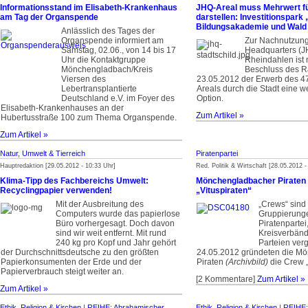
Informationsstand im Elisabeth-Krankenhaus
JHQ-Areal muss Mehrwert fü
am Tag der Organspende
darstellen: Investitionspark
Bildungsakademie und Wald
Anlässlich des Tages der
Organspende informiert am
Zur Nachnutzung
Samstag, 02.06., von 14 bis 17
Headquarters (J
Uhr die Kontaktgruppe
Rheindahlen ist
Mönchengladbach/Kreis
Beschluss des R
Viersen des
23.05.2012 der Erwerb des 4
Lebertransplantierte
Areals durch die Stadt eine w
Deutschland e.V. im Foyer des
Option.
Elisabeth-Krankenhauses an der
Zum Artikel »
Hubertusstraße 100 zum Thema Organspende.
Zum Artikel »
Natur, Umwelt & Tierreich
Piratenpartei
Hauptredaktion [29.05.2012 - 10:33 Uhr]
Red. Politik & Wirtschaft [28.05.2012 -
Klima-Tipp des Fachbereichs Umwelt:
Mönchengladbacher Piraten
Recyclingpapier verwenden!
„Vituspiraten“
Mit der Ausbreitung des
„Crews“ sind ö
Computers wurde das papierlose
Gruppierung
Büro vorhergesagt. Doch davon
Piratenpartei,
sind wir weit entfernt. Mit rund
Kreisverbänd
240 kg pro Kopf und Jahr gehört
Parteien verg
der Durchschnittsdeutsche zu den größten
24.05.2012 gründeten die M
Papierkonsumenten der Erde und der
Piraten
(Archivbild)
die Crew „
Papierverbrauch steigt weiter an.
[2 Kommentare]
Zum Artikel »
Zum Artikel »
Ethik, Religion & Kirchen
|
REIHE: Abrahamischer
Ethik, Religion & Kirchen
|
REIHE: