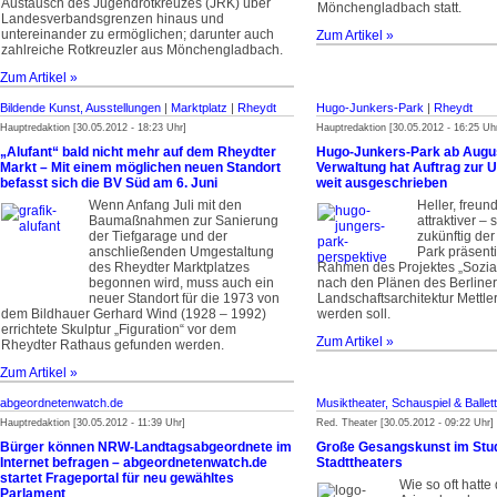
Austausch des Jugendrotkreuzes (JRK) über
Mönchengladbach statt.
Landesverbandsgrenzen hinaus und
untereinander zu ermöglichen; darunter auch
Zum Artikel »
zahlreiche Rotkreuzler aus Mönchengladbach.
Zum Artikel »
Bildende Kunst, Ausstellungen
|
Marktplatz
|
Rheydt
Hugo-Junkers-Park
|
Rheydt
Hauptredaktion [30.05.2012 - 18:23 Uhr]
Hauptredaktion [30.05.2012 - 16:25 Uh
„Alufant“ bald nicht mehr auf dem Rheydter
Hugo-Junkers-Park ab Augus
Markt – Mit einem möglichen neuen Standort
Verwaltung hat Auftrag zur 
befasst sich die BV Süd am 6. Juni
weit ausgeschrieben
Wenn Anfang Juli mit den
Heller, freun
Baumaßnahmen zur Sanierung
attraktiver – 
der Tiefgarage und der
zukünftig de
anschließenden Umgestaltung
Park präsenti
des Rheydter Marktplatzes
Rahmen des Projektes „Sozia
begonnen wird, muss auch ein
nach den Plänen des Berliner
neuer Standort für die 1973 von
Landschaftsarchitektur Mettle
dem Bildhauer Gerhard Wind (1928 – 1992)
werden soll.
errichtete Skulptur „Figuration“ vor dem
Zum Artikel »
Rheydter Rathaus gefunden werden.
Zum Artikel »
abgeordnetenwatch.de
Musiktheater, Schauspiel & Ballett
Hauptredaktion [30.05.2012 - 11:39 Uhr]
Red. Theater [30.05.2012 - 09:22 Uhr]
Bürger können NRW-Landtags­abgeordnete im
Große Gesangskunst im Stu
Internet befragen – abgeordnetenwatch.de
Stadttheaters
startet Frageportal für neu gewähltes
Wie so oft hatte
Parlament