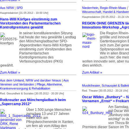
Zum Artikel »
Aus NRW
|
SPD
Niederrhein, Regio-Rhein-Maas
|
Wissenschaft, Handel & Handwe
Hauptredaktion [31.05.2012 - 19:00 Uhr]
Hauptredaktion [30.05.2012 - 21:24 Uh
Hans-Willi Körfges einstimmig zum
Vorsitzenden des Parlamentarischen
REGION OHNE GRENZEN läd
Kontrollgremiums gewählt
Innovations-Workshop „Agr
In seiner konstituierenden Sitzung
Die Region Rhein-
hat heute der neu gewählte Landtag
größte und innovat
den Mönchengladbacher SPD-
Gartenbauregion 
Abgeordneten Hans-Willi Körfges
sich zum Ziel gese
einstimmig zum Vorsitzenden des
Spitzenposition w
Parlamentarischen
Wie in allen Branc
Kontrollgremiums des
auch hier: die me
Verfassungsschutzes (PKG)
wollen innovativ sein, aber n
gewählt.
dies wirklich.
Zum Artikel »
Zum Artikel »
Aus dem Umland, NRW und darüber hinaus
|
Aus
Vereinen und Verbänden
|
Pflege, Altenheime,
Musiktheater, Schauspiel & Ballett
Krankenversorgung & Rehabilitation
Red. Theater [30.05.2012 - 20:24 Uhr]
Red. Gesundheit & Soziales [30.05.2012 - 20:28 Uhr]
Oscar Wildes „Bunbury“ – f
Rotkreuzler aus Mönchengladbach beim
Vornamen „Ernst“ = Freikart
„Supercamp 2012“
Am Samstag, 
Über 1.500 junge Menschen
mit Oscar Wi
zwischen 13 und 27 Jahren
„Bunbury oder
trafen sich am
wichtig!“ in 
Pfingstwochenende in Xanten,
von Thirza Br
um fern ab vom Alltag den
Premiere dieser Saison im Th