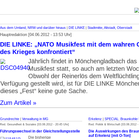
Aus dem Umland, NRW und darüber hinaus
|
DIE LINKE
|
Stadtmitte, Altstadt, Oberstadt
Hauptredaktion [04.06.2012 - 13:53 Uhr]
DIE LINKE: „NATO Musikfest mit dem wahren 
des Krieges konfrontiert“
Jährlich findet in Mönchengladbach da
Musikfest statt, so auch am letzten Wo
Obwohl der Reinerlös dem Weltflüchtlin
Verfügung gestellt wird, ist für DIE LINKE Mönch
dieses „Fest“ keine gute Sache.
Zum Artikel »
Grundrechte
|
Verwaltung in MG
Erkelenz
|
SPECIAL: Braunkohle
Red. Gesundheit & Soziales [03.06.2012 - 20:45 Uhr]
Red. Politik & Wirtschaft [03.06.2012 -
Führungswechsel in der Gleichstellungsstelle
Die Auswirkungen des Brau
auf Erkelenz [mit O-Ton]
Die bisherige