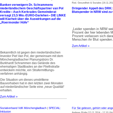
Red. Gesundheit & Soziales [16.11.201
Banken verweigern Dr. Schrammens
niederländischem Geschäftspartner van Pol
Dringender Appell des DRK: 
Kredite • Auch Kerkrades Gemeinderat
Blutspender in NRW sind zu
versagt 23,5 Mio.-EURO-Darlehen • DIE LINKE
will Klarheit über die Auswirkungen auf die
„Roermonder Höfe“
Leider spenden in NRW weit
„
Prozent der hier lebenden 
Prozent verlassen sich dara
Menschen ihr Blut spenden.
Zum Artikel »
Bekanntlich ist gegen den niederländischen
Investor Piet Van Pol, der gemeinsam mit dem
Mönchengladbacher Planungsbüro Dr.
Burkhardt Schrammen das Gelände des
ehemaligen Stadtbades an der Fliethstraße
entwickeln möchte, ein Strafermittlungs­
verfahren anhängig.
Die Situation um dieses umstrittene
Bauvorhaben hat in den letzten zwei Monaten
auf niederländischer Seite eine „neue Qualität“
erhalten.
Zum Artikel »
Sozialverband VdK Mönchengladbach
|
SPECIAL:
Für Sie gelesen, gehört oder ang
Inklusion
Andreas Rüdig [13.11.2014 - 12:10 Uhr