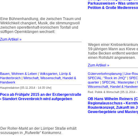
Parkausweisen • Was untern
Petition & Große Medienres
Eine Bühnenhandlung, die zwischen Traum und
Wirklichkeit changiert, Musik, die stimmungsvoll
zwischen operettenhaft-ironischem Tonfall und
süffigen Opernklängen wechselt:
Zum Artikel »
Wegen einer Krebserkrankun
59-jährigen Mann aus Kleve 
halbe Becken entfernt werden –
einen Rollstuhl angewiesen.
Zum Artikel »
Bauen, Wohnen & Leben
|
Volksgarten, Lürrip &
Güterverkehrsplanung | Lkw-Rou
Hardterbroich
|
Wirtschaft, Wissenschaft, Handel &
SPECIAL: "Rock im JHQ"
|
SPECI
Handwerk
quartier
|
SPECIAL: Masterplan
|
Wissenschaft, Handel & Handwe
Hauptredaktion [05.11.2014 - 14:35 Uhr]
Red. Politik & Wirtschaft [05.11.2014 -
Poco ab Frühjahr 2015 an der Erzbergerstraße
• Standort Grevenbroich wird aufgegeben
OB Hans Wilhelm Reiners (C
Regionalausschuss • Kernt
Routenkonzept, Zukunft im 
Gewerbegebiete und Master
Der Roller-Markt an der Lürriper Straße erhält
sozusagen in „Rufweite“ Konkurrenz.