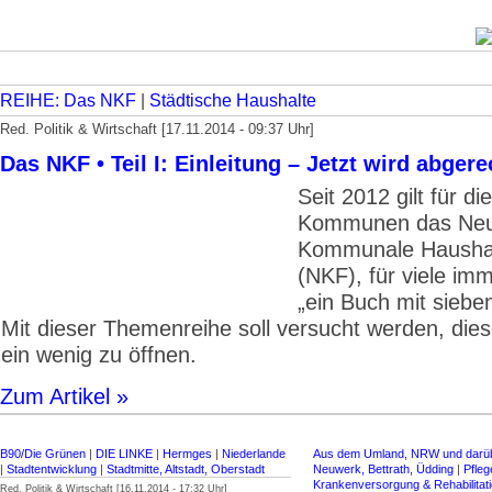
REIHE: Das NKF
|
Städtische Haushalte
Red. Politik & Wirtschaft [17.11.2014 - 09:37 Uhr]
Das NKF • Teil I: Einleitung – Jetzt wird abgere
Seit 2012 gilt für d
Kommunen das Ne
Kommunale Haushal
(NKF), für viele im
„ein Buch mit sieben
Mit dieser Themenreihe soll versucht werden, dies
ein wenig zu öffnen.
Zum Artikel »
B90/Die Grünen
|
DIE LINKE
|
Hermges
|
Niederlande
Aus dem Umland, NRW und darüb
|
Stadtentwicklung
|
Stadtmitte, Altstadt, Oberstadt
Neuwerk, Bettrath, Üdding
|
Pfleg
Krankenversorgung & Rehabilitat
Red. Politik & Wirtschaft [16.11.2014 - 17:32 Uhr]