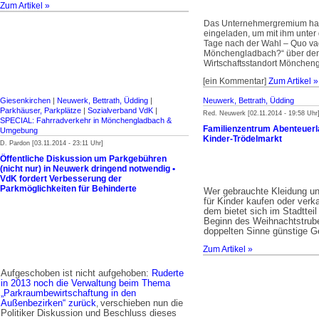
Zum Artikel »
Das Unternehmergremium hat
eingeladen, um mit ihm unter
Tage nach der Wahl – Quo va
Mönchengladbach?“ über de
Wirtschaftsstandort Mönchen
[ein Kommentar]
Zum Artikel »
Giesenkirchen
|
Neuwerk, Bettrath, Üdding
|
Neuwerk, Bettrath, Üdding
Parkhäuser, Parkplätze
|
Sozialverband VdK
|
Red. Neuwerk [02.11.2014 - 19:58 Uhr
SPECIAL: Fahrradverkehr in Mönchengladbach &
Familienzentrum Abenteuerla
Umgebung
Kinder-Trödelmarkt
D. Pardon [03.11.2014 - 23:11 Uhr]
Öffentliche Diskussion um Parkgebühren
(nicht nur) in Neuwerk dringend notwendig •
VdK fordert Verbesserung der
Parkmöglichkeiten für Behinderte
Wer gebrauchte Kleidung u
für Kinder kaufen oder verk
dem bietet sich im Stadttei
Beginn des Weihnachtstrube
doppelten Sinne günstige G
Zum Artikel »
Aufgeschoben ist nicht aufgehoben:
Ruderte
in 2013 noch die Verwaltung beim Thema
„Parkraumbewirtschaftung in den
Außenbezirken“ zurück
verschieben nun die
,
Politiker Diskussion und Beschluss dieses