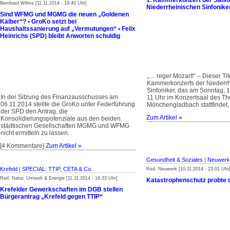
1. Kammerkonzert der Saiso
Bernhard Wilms [11.11.2014 - 19:40 Uhr]
Niederrheinischen Sinfonike
Sind WFMG und MGMG die neuen „Goldenen
Kälber“? • GroKo setzt bei
Haushaltssanierung auf „Vermutungen“ • Felix
Heinrichs (SPD) bleibt Anworten schuldig
„… reger Mozart!“ – Dieser Tit
Kammerkonzerts der Niederr
Sinfoniker, das am Sonntag,
In der Sitzung des Finanzausschusses am
11 Uhr im Konzertsaal des Th
06.11.2014 stellte die GroKo unter Federführung
Mönchengladbach stattfindet,
der SPD den Antrag, die
Zum Artikel »
Konsolidierungspotenziale aus den beiden
städtischen Gesellschaften MGMG und WFMG
nicht ermitteln zu lassen.
[4 Kommentare]
Zum Artikel »
Gesundheit & Soziales
|
Neuwerk,
Krefeld
|
SPECIAL: TTIP, CETA & Co.
Red. Neuwerk [10.11.2014 - 23:01 Uhr
Red. Natur, Umwelt & Energie [11.11.2014 - 16:33 Uhr]
Katastrophenschutz probte d
Krefelder Gewerkschaften im DGB stellen
Bürgerantrag „Krefeld gegen TTIP“