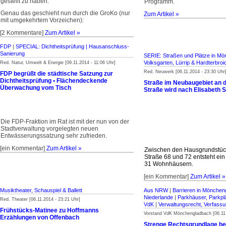
gestellt zu haben.
Programm.
Genau das geschieht nun durch die GroKo (nur
Zum Artikel »
mit umgekehrtem Vorzeichen):
[2 Kommentare]
Zum Artikel »
FDP
|
SPECIAL: Dichtheitsprüfung | Hausanschluss-
Sanierung
SERIE: Straßen und Plätze in M
Volksgarten, Lürrip & Hardterbroi
Red. Natur, Umwelt & Energie [09.11.2014 - 11:06 Uhr]
Red. Neuwerk [06.11.2014 - 23:30 Uhr
FDP begrüßt die städtische Satzung zur
Dichtheitsprüfung • Flächendeckende
Straße im Neubaugebiet an d
Überwachung vom Tisch
Straße wird nach Elisabeth 
Die FDP-Fraktion im Rat ist mit der nun von der
Stadtverwaltung vorgelegten neuen
Entwässerungssatzung sehr zufrieden.
[ein Kommentar]
Zum Artikel »
Zwischen den Hausgrundstüc
Straße 68 und 72 entsteht ei
31 Wohnhäusern.
[ein Kommentar]
Zum Artikel »
Musiktheater, Schauspiel & Ballett
Aus NRW
|
Barrieren in Mönchen
Niederlande
|
Parkhäuser, Parkpl
Red. Theater [06.11.2014 - 23:21 Uhr]
VdK
|
Verwaltungsrecht, Verfass
Frühstücks-Matinee zu Hoffmanns
Vorstand VdK Mönchengladbach [06.11.
Erzählungen von Offenbach
Strenge Rechtsgrundlage be