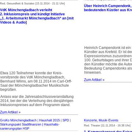
Red. Gesundheit & Soziales [15.11.2014 - 21:11 Uhr]
Über Heinrich Campendonk,
VdK Mönchengladbach verleiht
bedeutenden Küstler aus Kr
2. Inklusionspreis und kündigt Initiative
„1. Arbeitsmarkt Mönchengladbach“ an [mit
Videos & Audio]
Heinrich Campendonk ist ein
Künstler aus Krefeld. Er ist d
Expressionismus zuzuordnen.
100. Geburtstages und ihrer D
den Künstler möchte die Autor
Bedeutung Campendonks als 
hinweisen.
Etwa 120 Teilnehmer konnte der Kreis­
vorsitzende des VdK Mönchengladbach,
Zum Artikel »
Bernhard Wilms, am 08.11.2014 im Carl-Orff-
Saal der Mönchengladbacher Musikschule
begrüßen.
Anlass war die Jahresabschlussveran­staltung
2014, bei der die Verleihung des diesjährigen
Inklusionspreises auf dem Programm stand.
Zum Artikel »
GroKo Mönchengladbach
|
Haushalt 2015
|
SPD
|
Konzerte, Musik-Events
Stärkungspakt Stadt­finanzen | Haus­halts­
Red. Theater [11.11.2014 - 16:38 Uhr]
sanierungsplan HSP