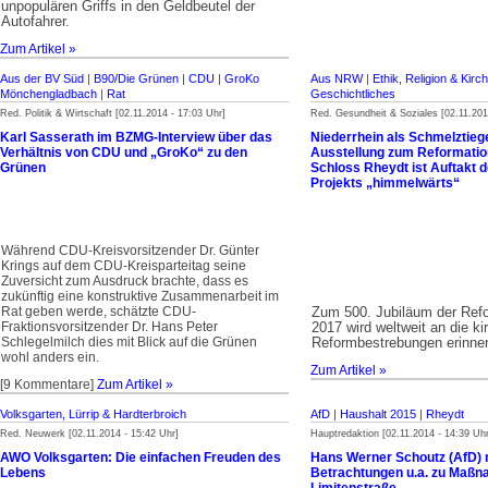
unpopulären Griffs in den Geldbeutel der
Autofahrer.
Zum Artikel »
Aus der BV Süd
|
B90/Die Grünen
|
CDU
|
GroKo
Aus NRW
|
Ethik, Religion & Kirc
Mönchengladbach
|
Rat
Geschichtliches
Red. Politik & Wirtschaft [02.11.2014 - 17:03 Uhr]
Red. Gesundheit & Soziales [02.11.201
Karl Sasserath im BZMG-Interview über das
Niederrhein als Schmelztiege
Verhältnis von CDU und „GroKo“ zu den
Ausstellung zum Reformatio
Grünen
Schloss Rheydt ist Auftakt 
Projekts „himmelwärts“
Während CDU-Kreisvorsitzender Dr. Günter
Krings auf dem CDU-Kreisparteitag seine
Zuversicht zum Ausdruck brachte, dass es
zukünftig eine konstruktive Zusammenarbeit im
Rat geben werde, schätzte CDU-
Zum 500. Jubiläum der Refo
Fraktionsvorsitzender Dr. Hans Peter
2017 wird weltweit an die kir
Schlegelmilch dies mit Blick auf die Grünen
Reformbestrebungen erinner
wohl anders ein.
Zum Artikel »
[9 Kommentare]
Zum Artikel »
Volksgarten, Lürrip & Hardterbroich
AfD
|
Haushalt 2015
|
Rheydt
Red. Neuwerk [02.11.2014 - 15:42 Uhr]
Hauptredaktion [02.11.2014 - 14:39 Uhr
AWO Volksgarten: Die einfachen Freuden des
Hans Werner Schoutz (AfD) m
Lebens
Betrachtungen u.a. zu Maßn