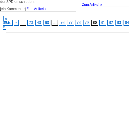
der SPD entschieden.
Zum Artikel »
[ein Kommentar]
Zum Artikel »
«
erste
«
...
20
40
60
...
76
77
78
79
80
81
82
83
84
»