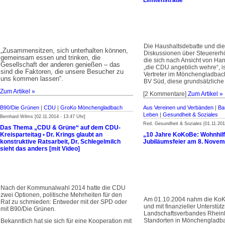
Limitenstraße
Die Haushaltsdebatte und di
Zusammensitzen, sich unterhalten können,
„
Diskussionen über Steuerer
gemeinsam essen und trinken, die
die sich nach Ansicht von Ha
Gesellschaft der anderen genießen – das
„die CDU angeblich wehre“, i
sind die Faktoren, die unsere Besucher zu
Vertreter im Mönchengladbac
uns kommen lassen“.
BV Süd, diese grundsätzliche
Zum Artikel »
[2 Kommentare]
Zum Artikel »
B90/Die Grünen
|
CDU
|
GroKo Mönchengladbach
Aus Vereinen und Verbänden
|
Ba
Leben
|
Gesundheit & Soziales
Bernhard Wilms [02.11.2014 - 13:47 Uhr]
Red. Gesundheit & Soziales [01.11.201
Das Thema „CDU & Grüne“ auf dem CDU-
Kreisparteitag • Dr. Krings glaubt an
„10 Jahre KoKoBe: Wohnhilf
konstruktive Ratsarbeit, Dr. Schlegelmilch
Jubiläumsfeier am 8. Nove
sieht das anders [mit Video]
Nach der Kommunalwahl 2014 hatte die CDU
zwei Optionen, politische Mehrheiten für den
Am 01.10.2004 nahm die KoK
Rat zu schmieden: Entweder mit der SPD oder
und mit finanzieller Unter­stü
mit B90/Die Grünen.
Landschaftsver­bandes Rhein
Standorten in Mönchengladbac
Bekanntlich hat sie sich für eine Kooperation mit