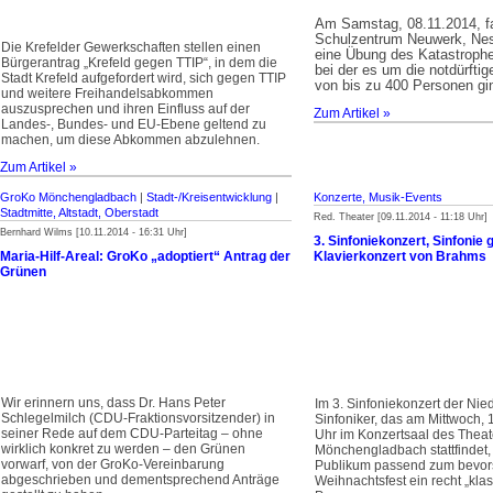
Am Samstag, 08.11.2014, f
Schulzentrum Neuwerk, Nes
Die Krefelder Gewerkschaften stellen einen
eine Übung des Katastrophe
Bürgerantrag „Krefeld gegen TTIP“, in dem die
bei der es um die notdürfti
Stadt Krefeld aufgefordert wird, sich gegen TTIP
von bis zu 400 Personen gi
und weitere Freihandelsab­kommen
auszusprechen und ihren Einfluss auf der
Zum Artikel »
Landes-, Bundes- und EU-Ebene geltend zu
machen, um diese Abkommen abzulehnen.
Zum Artikel »
GroKo Mönchengladbach
|
Stadt-/Kreisentwicklung
|
Konzerte, Musik-Events
Stadtmitte, Altstadt, Oberstadt
Red. Theater [09.11.2014 - 11:18 Uhr]
Bernhard Wilms [10.11.2014 - 16:31 Uhr]
3. Sinfoniekonzert, Sinfonie 
Maria-Hilf-Areal: GroKo „adoptiert“ Antrag der
Klavierkonzert von Brahms
Grünen
Wir erinnern uns, dass Dr. Hans Peter
Im 3. Sinfoniekonzert der Nie
Schlegelmilch (CDU-Fraktionsvorsitzender) in
Sinfoniker, das am Mittwoch,
seiner Rede auf dem CDU-Parteitag – ohne
Uhr im Konzertsaal des Theat
wirklich konkret zu werden – den Grünen
Mönchengladbach stattfindet,
vorwarf, von der GroKo-Verein­barung
Publikum passend zum bevo
abgeschrieben und dement­sprechend Anträge
Weihnachtsfest ein recht „kla