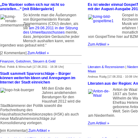
„Die Wanloer sollen sich nur nicht so
Es ist wieder einmal Gospel
anstellen…“ [mit Bildergalerie]
mit der August-Ausgabe 201
So könnte man die Äußerungen
Gospel is
von Bürgermeisterin Renate
Kirchenm
Zimmermanns (CDU) deuten, als
Musik wir
sie
am 29.06.2011 in der Sitzung
erfahren 
des Umweltausschusses
meinte,
monatlic
dass „temporäre Geräusche jeder
von GospelTime hier auf BZM
Mensch aushalten kann, wenn
Zum Artikel »
irgendwo was gebaut wird.“
[2 Kommentare]
Zum Artikel »
Finanzen, Gebühren, Steuern & Geld
Literaten & Rezensionen
|
Nieder
Red. Politik & Wirtschaft [17.08.2011 - 16:38 Uhr]
Maas
Stadt sammelt Sparvorschläge – Bürger
Andreas Rüdig [17.08.2011 - 10:08 Uhr
können weiterhin Ideen und Anregungen im
Internet der Stadt einreichen
Literaten aus der Region: A
Mit den Ende des
Anton de Waal
Jahres anstehenden
1837 als Sohn
Beratungen für den
Wilhelm de Wa
Haushalt 2012 wird die
Ehefrau Helen
Stadtkämmerei der Politik sowohl die
geborene Anto
Fortschreibung des
Welt. Sein Geb
Haushaltssicherheitskonzeptes (HSK) als auch
am Niederrhein.
neue Maßnahmenvorschläge zur
Konsolidierung vorlegen.
Zum Artikel »
[ein Kommentar]
Zum Artikel »