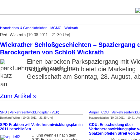
Historisches & Geschichtliches
|
MGMG
|
Wickrath
Red. Wickrath [19.08.2011 - 21:39 Uhr]
Wickrather Schloßgeschichten – Spaziergang 
Barockgarten von Schloß Wickrath
Einen barocken Parkspaziergang mit Wic
Schloßgeschichten bietet die Marketing
Gesellschaft am Sonntag, 28. August, a
an.
Zum Artikel »
SPD
|
Verkehrsentwicklungsplan (VEP)
Ampel
|
CDU
|
Verkehrsentwicklu
Bernhard Wilms [19.08.2011 - 21:35 Uhr]
Hauptredaktion [19.08.2011 - 19:21 Uhr
SPD-Fraktion will Verkehrsentwicklungsplan in
CDU: Entscheidung über
2011 beschließen
Verkehrsentwicklungsplan 
Spatzen pfeifen Streit von 
… und wenn es nach dem
SPD-Fraktionsvorsitzen­den
Mehr und mehr al