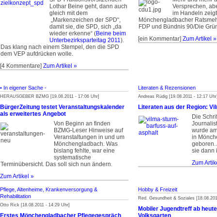
Lothar Beine geht, dann auch
Versprechen, abe
gleich mit dem
im Handeln zeigt
„Markenzeichen der SPD“,
Mönchengladbacher Ratsmehr
damit sie, die SPD, sich „da
FDP und Bündnis 90/Die Grü
wieder erkenne“ (
Beine beim
[ein Kommentar]
Zum Artikel »
Unterbezirks­parteitag 2011
).
Das klang nach einem Stempel, den die SPD
dem VEP aufdrücken wolle.
[4 Kommentare]
Zum Artikel »
• In eigener Sache -
Literaten & Rezensionen
HERAUSGEBER BZMG [19.08.2011 - 17:06 Uhr]
Andreas Rüdig [19.08.2011 - 12:17 Uhr
BürgerZeitung testet Veranstaltungskalender
Literaten aus der Region: V
als erweitertes Angebot
Die Schrif
Von Beginn an finden
Journalis
BZMG-Leser Hinweise auf
wurde am
Veranstaltungen in und um
in Mönch
Mönchengladbach. Was
geboren.
bislang fehlte, war eine
sie dann i
systematische
Zum Artik
Terminübersicht. Das soll sich nun ändern.
Zum Artikel »
Pflege, Altenheime, Krankenversorgung &
Hobby & Freizeit
Rehabilitation
Red. Gesundheit & Soziales [18.08.201
Otto Rick [18.08.2011 - 14:29 Uhr]
Mobiler Jugendtreff ab heut
Erstes Mönchengladbacher Pflegegespräch
Volksgarten