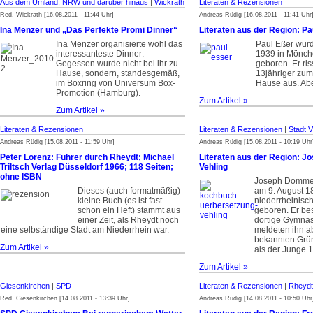
Aus dem Umland, NRW und darüber hinaus
|
Wickrath
Literaten & Rezensionen
Red. Wickrath [16.08.2011 - 11:44 Uhr]
Andreas Rüdig [16.08.2011 - 11:41 Uhr
Ina Menzer und „Das Perfekte Promi Dinner“
Literaten aus der Region: Pa
Ina Menzer organisierte wohl das
Paul Eßer wur
interessanteste Dinner:
1939 in Mönc
Gegessen wurde nicht bei ihr zu
geboren. Er ris
Hause, sondern, standesgemäß,
13jähriger zum
im Boxring von Universum Box-
Hause aus. Abe
Promotion (Hamburg).
Zum Artikel »
Zum Artikel »
Literaten & Rezensionen
Literaten & Rezensionen
|
Stadt V
Andreas Rüdig [15.08.2011 - 11:59 Uhr]
Andreas Rüdig [15.08.2011 - 10:19 Uhr
Peter Lorenz: Führer durch Rheydt; Michael
Literaten aus der Region: 
Triltsch Verlag Düsseldorf 1966; 118 Seiten;
Vehling
ohne ISBN
Joseph Dommer
Dieses (auch formatmäßig)
am 9. August 18
kleine Buch (es ist fast
niederrheinisc
schon ein Heft) stammt aus
geboren. Er be
einer Zeit, als Rheydt noch
dortige Gymnas
eine selbständige Stadt am Niederrhein war.
meldeten ihn ab
bekannten Grün
Zum Artikel »
als der Junge 1
Zum Artikel »
Giesenkirchen
|
SPD
Literaten & Rezensionen
|
Rheydt
Red. Giesenkirchen [14.08.2011 - 13:39 Uhr]
Andreas Rüdig [14.08.2011 - 10:50 Uhr