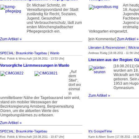
Dr. Michael Schmitz, im
Am heuti
Verwaltungsvorstand der Stadt
18. Augus
zuständig für Recht, Soziales,
Jugendtre
Jugend, Gesundheit
Fachbere
und Verbraucherschutz, lädt zum
Jugend u
ersten Mönchengladbacher
erstmalig
Pflegegespräch ein.
Volksgarten eingesetzt.
Zum Artikel »
[ein Kommentar]
Zum Artikel »
Literaten & Rezensionen
|
Wickra
SPECIAL: Braunkohle-Tagebau
|
Wanlo
Andreas Rüdig [18.08.2011 - 11:56 Uhr
Red. Politik & Wirtschaft [18.08.2011 - 13:53 Uhr]
Literaten aus der Region: G
Vorsorgliche Lärmmessungen in Wanlo
[18.08.2011] G
wurden am 18. 
„Auf
Wickrath am N
dem
geboren. Sein 
Stiel“,
1953 am Hugo-
dort wo
Gymnasium.
einmal
in
Zum Artikel »
unmittelbarer Nähe der Tagebaurand sein wird,
stand ein mobiler Messwagen der
Bezirksregierung Arnsberg, Bergverwaltung
Düren, um die aktuellen Werte des
Umgebungslärmes zu erfassen.
Zum Artikel »
SPECIAL: Braunkohle-Tagebau
It's GospelTime
Red. Politik & Wirtschaft [18.08.2011 - 10:47 Uhr]
Karin & Albert Sturm [17.08.2011 - 18:3