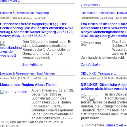
Zum Artikel »
Zum Artikel »
Literaten & Rezensionen
|
Wegberg
Literaten & Rezensionen
|
Rheydt
Andreas Rüdig [13.08.2011 - 11:09 Uhr]
Hauptredaktion [13.08.2011 - 10:44 Uhr
Historischer Verein Wegberg (Hrsg.): Der
Eva Brües / Kurt Piper / Do
Grenzlandring „die Avus“ des Westens; Roka
Herkenrath / Ellen Schwinz
Verlag Rosemarie Kaiser Wegberg 2005; 128
Rheydt Mönchengladbach; 12
Seiten; ISBN: 3-926525-52-5
0341-8634; Georg Westerma
Den Nürburgring kennt jeder. Er
Das Städ
ist die bekannteste deutsche
Schloss R
Rennstrecke für Automobile; der
Wassersc
Grenzlandring ist nur noch
zweiten H
wenigen bekannt.
Jahrhunderts untergebracht.
Zum Artikel »
Zum Artikel »
Literaten & Rezensionen
|
Stadt Viersen
DIE LINKE
|
Transparenz
Andreas Rüdig [13.08.2011 - 09:56 Uhr]
Hauptredaktion [12.08.2011 - 19:01 Uhr
Literaten der Region: Albert Thelen
DIE LINKE: Öffentliche Ange
gehören nicht hinter versch
Albert Thelen wurde am 28.
September 1903 in
In den Diskus
Süchteln als Sohn des
Rechtsformän
Buchhalters Louis Thelen
letzten Jahres bestand groß
und dessen Ehefrau
darüber, die Sitzungsmodalit
Johanna Scheifes geboren.
Theaterkuratoriums beizubeh
Seine Schulzeit verlebte er
Sitzungsprozedere auch im Au
an der Volksschule (1909–
praktizieren.
1913) und an der Kaiser-Wilhelm-Schule
[2 Kommentare]
Zum Artikel »
(1913–1918).