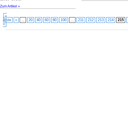
Zum Artikel »
«
erste
«
...
20
40
60
80
100
...
211
212
213
214
215
»