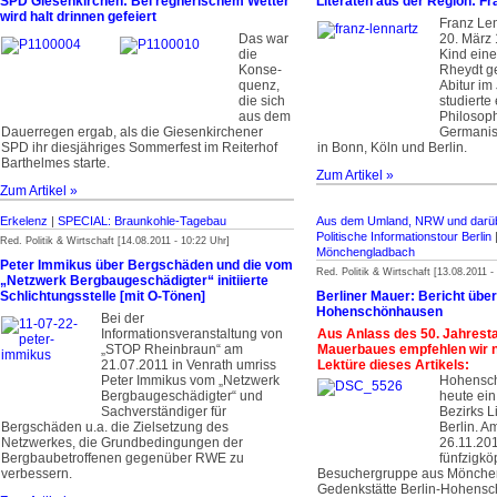
SPD Giesenkirchen: Bei regnerischem Wetter
Literaten aus der Region: Fr
wird halt drinnen gefeiert
Franz Le
Das war
20. März 
die
Kind ein
Konse­
Rheydt g
quenz,
Abitur im
die sich
studierte
aus dem
Philosop
Dauerregen ergab, als die Giesenkirchener
Germanis
SPD ihr diesjähriges Sommerfest im Reiterhof
in Bonn, Köln und Berlin.
Barthelmes starte.
Zum Artikel »
Zum Artikel »
Erkelenz
|
SPECIAL: Braunkohle-Tagebau
Aus dem Umland, NRW und darüb
Politische Informationstour Berlin
Red. Politik & Wirtschaft [14.08.2011 - 10:22 Uhr]
Mönchengladbach
Peter Immikus über Bergschäden und die vom
Red. Politik & Wirtschaft [13.08.2011 -
„Netzwerk Bergbaugeschädigter“ initiierte
Schlichtungsstelle [mit O-Tönen]
Berliner Mauer: Bericht übe
Hohenschönhausen
Bei der
Informationsveranstaltung von
Aus Anlass des 50. Jahrest
„STOP Rheinbraun“ am
Mauerbaues empfehlen wir n
21.07.2011 in Venrath umriss
Lektüre dieses Artikels:
Peter Immikus vom „Netzwerk
Hohensch
Bergbaugeschädigter“ und
heute ein
Sachverständiger für
Bezirks L
Bergschäden u.a. die Zielsetzung des
Berlin. A
Netzwerkes, die Grundbedingungen der
26.11.20
Bergbaubetroffenen gegenüber RWE zu
fünfzigkö
verbessern.
Besuchergruppe aus Mönche
Gedenkstätte Berlin-Hohens