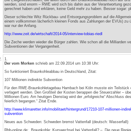
werden, sind enorm – RWE wird sich bis dahin aus der Verantwortung gez
gerechnet haben und erklären, keine Geld mehr zu haben. Besser sogar: pl
Dieser schlechte Witz Rückbau- und Entsorgungsproblem auf die Allgemein
einem vollkommen lächerlich kleinen Fonds aus Zahlungen der EVUs) zu 
war nur der Anfang.
http://www.zeit.de/wirtschaft/2014-05/interview-tobias-riedl
Die Zeche werden wieder die Bürger zahlen. Wie schon all die Milliarden v
Subventionen der Vergangenheit.
1.
Der vom Morken
schrieb am 22.09.2014 um 10:38 Uhr:
So funktioniert Braunkohleabbau in Deutschland, Zitat:
107 Millionen indirekte Subvention
Für den RWE-Braunkohletagebau Hambach bei Köln musste ein Teilstück 
verlagert werden. Den Großteil der Kosten berappen die Steuerzahler – üb
Millionen Euro. Am heutigen Dienstag wird der „erfolgreiche“ Abschluss de
feierlich begangen.“ Zitat Ende.
http://www.klimaretter.info/mobilitaet/hintergrund/17210-107-millionen-indire
subvention
Neues aus Schweden: Schweden bremst Vattenfall (deutsch: Wasserfall):
Rbb-online.de: „Braunkohle: Kurswechsel bei Vattenfall? – „Die neue Regie