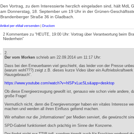
Den Vortrag, zu dem Interessierte herzlich eingeladen sind, hält MdL 
am Donnerstag, 18. September um 19 Uhr in der Grünen-Geschäftsstel
Brandenberger Straße 36 in Gladbach.
Artikel per eMail versenden
|
Drucken
2 Kommentare zu “HEUTE, 19:00 Uhr: Vortrag über Verantwortung beim B
Niederrhein”
2.
Der vom Morken
schrieb am 22.09.2014 um 11:17 Uhr:
Dass bei den Erneuerbaren viel geschieht, das leider von der Presse unbea
(warum wohl???) zeigt z.B. dieses kurze Video über ein Auftriebskraftwerk 
Hausgebrauch“.
https://www.youtube.com/watch?v=hlSPxLuc5Ls&app=desktop
Ob diese Energieerzeugung gewollt ist, genauso wie schon viele andere, da
große Frage!
Vermutlich nicht, denn die Energieversorger haben ein vitales Interesse we
machen und werden all ihren Einfluss geltend machen.
Wir erhalten nur die „Informationen“ per Medien serviert, die gewünscht sin
SPD-Gabriel funktioniert doch prächtig im Sinne der Konzerne.
Der findet nicht nur TTIP toll, sondern tingelt auch für Fracking werbend du