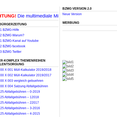
BZMG VERSION 2.0
Neue Version
UNG!
Die multimediale Mit-Mach-Zeitung für Mönchengl
WERBUNG
BÜRGERZEITUNG
R-KOMPLEX THEMENREIHEN
LLENTSORGUNG