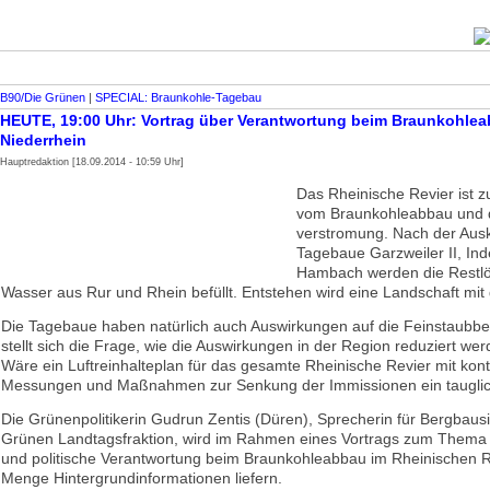
B90/Die Grünen
|
SPECIAL: Braunkohle-Tagebau
HEUTE, 19:00 Uhr: Vortrag über Verantwortung beim Braunkohle
Niederrhein
Hauptredaktion [18.09.2014 - 10:59 Uhr]
Das Rheinische Revier ist z
vom Braunkohleabbau und 
verstromung. Nach der Aus
Tagebaue Garzweiler II, In
Hambach werden die Restlö
Wasser aus Rur und Rhein befüllt. Entstehen wird eine Landschaft mi
Die Tagebaue haben natürlich auch Auswirkungen auf die Feinstaubbe
stellt sich die Frage, wie die Auswirkungen in der Region reduziert we
Wäre ein Luftreinhalteplan für das gesamte Rheinische Revier mit kont
Messungen und Maßnahmen zur Senkung der Immissionen ein tauglic
Die Grünenpolitikerin Gudrun Zentis (Düren), Sprecherin für Bergbausi
Grünen Landtagsfraktion, wird im Rahmen eines Vortrags zum Thema
und politische Verantwortung beim Braunkohleabbau im Rheinischen R
Menge Hintergrundinformationen liefern.