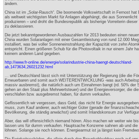
ändern.
China ist im „Solar-Rausch“. Die boomende Volkswirtschaft in Fernost hat
als weltweit wichtigsten Markt für Anlagen abgehängt, die aus Sonnenlicht
produzieren – und droht die Bundesrepublik als bisherige Vorreiterin dieser
zu deklassieren.
Die jetzt bekanntgewordenen Ausbauzahlen für 2013 bedeuten einen neuen
China wurden Solaranlagen mit einer Gesamtleistung von rund 12.000 Meg
installiert, was bei voller Sonneneinstrahlung der Kapazität von zehn Atom
entspricht. Einen größeren Schub für die Photovoltaik in nur einem Jahr hat
keinem anderen Land gegeben.
http://www.fr-online.de/energie/solarindustrie-china-haengt-deutschland-
ab,1473634,26021232.html
… und Deutschland lässt sich mit Unterstützung der Regierung (die die Fö
Erneuerbaren und somit auch WEITERENTWICKLUNG -was auch Arbeitsplä
massiv ausbremst), die natürlich auch um Einnahmen bangt (rd. 50% der 
gehen an den Staat plus Mehrwertsteuer) und der Energieversorger, die d
verschlafen bzw. ausgebremst haben, für dumm verkaufen.
Geflissentlich wir vergessen, dass Geld, das nicht für Energie ausgegebe
muss, zum Kauf anderer, auch wichtiger Güter (gerade der finanzschwach
Bevölkerung, die ständig anwächst) und somit Inlandskonsum zur Verfügun
Aber, das will offensichtlich niemand hören. Also machen wir weiter wie bi
lassen uns für dumm verkaufen. Hauptsache Konzerne sahnen ab und die
löhnen. Solange sie noch können. Energiearmut ist ja längst kein Fremdwo
Die Ewigkeitsschäden, die allein durch den Braunkohleabbau noch auf u