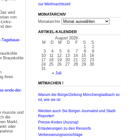
zur Weihnachtszeit
Das wird
MONATARCHIV
stian von
Monatarchiv
-Links-
und den
ARTIKEL-KALENDER
August 2026
ll-Tagebaue-
M
D
M
D
F
S
S
1
2
3
4
5
6
7
8
9
Braunkohle
10
11
12
13
14
15
16
er Braunkohle
17
18
19
20
21
22
23
24
25
26
27
28
29
30
31
m
« Juli
g ihres
MITMACHEN !
as-ende-der-
Warum die BürgerZeitung Mönchengladbach so
ist, wie sie ist
Werden auch Sie Bürger-Journalist und Stadt-
n musste und
Reporter!
ch die
hen Markt,
Presse-Kodex (Auszug)
änkt oder
Erläuterungen zu den Ressorts
ngnahme
Verbesserungsvorschläge