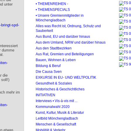
• THEMENREIHEN -
nd unter
• THEMENSPECIALS
• Unsere Gremienmitglieder in
Mönchengladbach
-bringt-spd-
Alles was Recht ist, Ordnung, Schutz und
Sauberkeit
Aus Bund, EU und darüber hinaus
Aus dem Umland, NRW und darüber hinaus
nteressiert
Aus den Stadtbezirken
der dumme
Aus Rat, Gremien und Beteiligungen
at.
Bauen, Wohnen & Leben
iten-
Bildung & Beruf
Die Causa Sven
r die
EXKURSE IN EU- UND WELTPOLITIK
soll!)
Gesundheit & Soziales
Historisches & Geschichtliches
noch mehr im
INITIATIVEN
Interviews • Vis-à-vis mit ...
iten-
Kommunalwahl 2020
Kunst, Kultur, Musik & Literatur
Leitbild Mönchengladbach
Menschen & Gesellschaft
an etwas
Mobilität & Verkehr