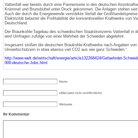
Vattenfall war bereits durch eine Pannenserie in den deutschen Atomkraft
Krümmel und Brunsbüttel unter Druck gekommen. Die Anlagen stehen seit J
Auch der durch die Energiewende verstärkte Verfall der Großhandelspreise 
Elektrizität belastet die Profitabilität der konventionellen Kraftwerke von Vat
Deutschland.
Der Braunkohle-Tagebau des schwedischen Staatskonzerns Vattenfall in d
wird Umfragen zufolge von einer Mehrheit der Schweden abgelehnt.
Insgesamt stoßen die deutschen Braukohle-Kraftwerke nach Angaben von
Umweltschützern in etwa ebenso viel CO2 aus wie ganz Schweden.“
http://www.welt.de/wirtschaft/energie/article132268424/Gefaehrdet-Schwe
000-deutsche-Jobs.html
Name
eMail (wird nicht veröffentlicht)
Webseite
Ihr Kommentar