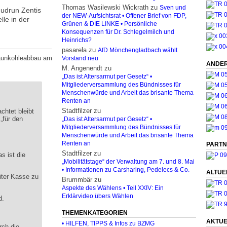
Thomas Wasilewski Wickrath
zu
Sven und
Gudrun Zentis
der NEW-Aufsichtsrat • Offener Brief von FDP,
le in der
Grünen & DIE LINKE • Persönliche
Konsequenzen für Dr. Schlegelmilch und
Heinrichs?
pasarela
zu
AfD Mönchengladbach wählt
raunkohleabbau am
Vorstand neu
ANDER
M. Angenendt
zu
„Das ist Altersarmut per Gesetz“ •
Mitgliederversammlung des Bündnisses für
Menschenwürde und Arbeit das brisante Thema
Renten an
Stadtfilzer
zu
chtet bleibt
„für den
„Das ist Altersarmut per Gesetz“ •
Mitgliederversammlung des Bündnisses für
Menschenwürde und Arbeit das brisante Thema
Renten an
PARTN
Stadtfilzer
zu
s ist die
„Mobilitätstage“ der Verwaltung am 7. und 8. Mai
• Informationen zu Carsharing, Pedelecs & Co.
ALTUE
iter Kasse zu
Brummbär
zu
Aspekte des Wählens • Teil XXIV: Ein
Erklärvideo übers Wählen
d.
THEMENKATEGORIEN
AKTUE
• HILFEN, TIPPS & Infos zu BZMG
rch die