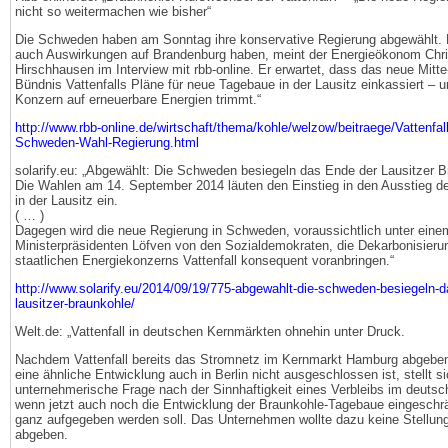
nicht so weitermachen wie bisher“
Die Schweden haben am Sonntag ihre konservative Regierung abgewählt. 
auch Auswirkungen auf Brandenburg haben, meint der Energieökonom Chri
Hirschhausen im Interview mit rbb-online. Er erwartet, dass das neue Mitte
Bündnis Vattenfalls Pläne für neue Tagebaue in der Lausitz einkassiert – 
Konzern auf erneuerbare Energien trimmt.“
http://www.rbb-online.de/wirtschaft/thema/kohle/welzow/beitraege/Vattenfa
Schweden-Wahl-Regierung.html
solarify.eu: „Abgewählt: Die Schweden besiegeln das Ende der Lausitzer 
Die Wahlen am 14. September 2014 läuten den Einstieg in den Ausstieg d
in der Lausitz ein.
( … )
Dagegen wird die neue Regierung in Schweden, voraussichtlich unter eine
Ministerpräsidenten Löfven von den Sozialdemokraten, die Dekarbonisierun
staatlichen Energiekonzerns Vattenfall konsequent voranbringen.“
http://www.solarify.eu/2014/09/19/775-abgewahlt-die-schweden-besiegeln-d
lausitzer-braunkohle/
Welt.de: „Vattenfall in deutschen Kernmärkten ohnehin unter Druck.
Nachdem Vattenfall bereits das Stromnetz im Kernmarkt Hamburg abgebe
eine ähnliche Entwicklung auch in Berlin nicht ausgeschlossen ist, stellt si
unternehmerische Frage nach der Sinnhaftigkeit eines Verbleibs im deutsc
wenn jetzt auch noch die Entwicklung der Braunkohle-Tagebaue eingeschr
ganz aufgegeben werden soll. Das Unternehmen wollte dazu keine Stellu
abgeben.