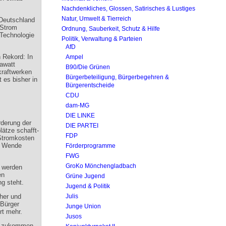
Nachdenkliches, Glossen, Satirisches & Lustiges
Natur, Umwelt & Tierreich
 Deutschland
 Strom
Ordnung, Sauberkeit, Schutz & Hilfe
 Technologie
Politik, Verwaltung & Parteien
AfD
 Rekord: In
Ampel
awatt
B90/Die Grünen
kraftwerken
Bürgerbeteiligung, Bürgerbegehren &
 es bisher in
Bürgerentscheide
CDU
dam-MG
DIE LINKE
rderung der
DIE PARTEI
tze schafft-
FDP
Stromkosten
ie Wende
Förderprogramme
FWG
GroKo Mönchengladbach
n werden
en
Grüne Jugend
g steht.
Jugend & Politik
sher und
Julis
 Bürger
Junge Union
rt mehr.
Jusos
ns zukommen