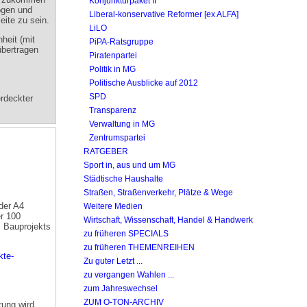
Konjunkturpaket II
ogen und
Liberal-konservative Reformer [ex ALFA]
eite zu sein.
LiLO
heit (mit
PiPA-Ratsgruppe
übertragen
Piratenpartei
Politik in MG
Politische Ausblicke auf 2012
SPD
erdeckter
Transparenz
Verwaltung in MG
Zentrumspartei
RATGEBER
Sport in, aus und um MG
Städtische Haushalte
Straßen, Straßenverkehr, Plätze & Wege
der A4
Weitere Medien
er 100
Wirtschaft, Wissenschaft, Handel & Handwerk
s Bauprojekts
zu früheren SPECIALS
zu früheren THEMENREIHEN
kte-
Zu guter Letzt ...
zu vergangen Wahlen ...
zum Jahreswechsel
ZUM O-TON-ARCHIV
rung wird