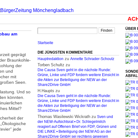
ACHT
ÜBER 
abbau am
Startseite
DIE JÜNGSTEN KOMMENTARE
urzeit geprägt
zu
Hauptredaktion
Annette Schrader-Schoutz
der Braunkohle­
Torben Schultz
zu
kohlung der
Die Causa Sven geht in die nächste Runde:
den und
SONDE
Grüne, Linke und FDP fordern weitere Einsicht in
ABFA
cher mit
die Akten zur Beteiligung der NEW an der
t großen Seen.
Share2Drive GmbH
H.Haupts
zu
lastung. Und so
Die Causa Sven geht in die nächste Runde:
rden könnten.
Grüne, Linke und FDP fordern weitere Einsicht in
inuierlichen
die Akten zur Beteiligung der NEW an der
hes Mittel?
Share2Drive GmbH
Thomas Wasilewski Wickrath
zu
Sven und
cherheit der
der NEW-Aufsichtsrat • Dr. Schlegelmilch
 „Ökologische
reagiert auf Offenen Brief von FDP, Grünen und
evier“ jede
DIE LINKE • Beteiligung der NEW AG an der
Share2Drive GmbH sei rechtens gewesen