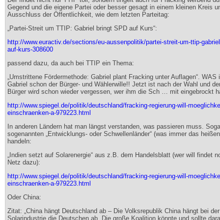
Gegend und die eigene Partei oder besser gesagt in einem kleinen Kreis u
Ausschluss der Öffentlichkeit, wie dem letzten Parteitag:
„Partei-Streit um TTIP: Gabriel bringt SPD auf Kurs“:
http://www.euractiv.de/sections/eu-aussenpolitik/partei-streit-um-ttip-gabriel
auf-kurs-308600
passend dazu, da auch bei TTIP ein Thema:
„Umstrittene Fördermethode: Gabriel plant Fracking unter Auflagen“. WAS i
Gabriel schon der Bürger- und Wählerwille!! Jetzt ist nach der Wahl und 
Bürger wird schon wieder vergessen, wer ihm die Sch … mit eingebrockt h
http://www.spiegel.de/politik/deutschland/fracking-regierung-will-moeglichke
einschraenken-a-979223.html
In anderen Ländern hat man längst verstanden, was passieren muss. Soga
sogenannten „Entwicklungs- oder Schwellenländer“ (was immer das heißen 
handeln:
„Indien setzt auf Solarenergie“ aus z.B. dem Handelsblatt (wer will findet 
Netz dazu):
http://www.spiegel.de/politik/deutschland/fracking-regierung-will-moeglichke
einschraenken-a-979223.html
Oder China:
Zitat: „China hängt Deutschland ab – Die Volksrepublik China hängt bei der
Solarindustrie die Deutschen ab. Die große Koalition könnte und sollte dar