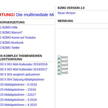
BZMG VERSION 2.0
Neue Version
UNG!
Die multimediale Mit-Mach-Zeitung für Mönchengl
WERBUNG
BÜRGERZEITUNG
R-KOMPLEX THEMENREIHEN
LLENTSORGUNG