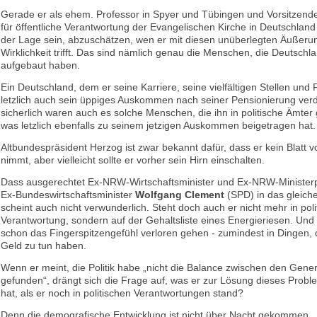
Gerade er als ehem. Professor in Spyer und Tübingen und Vorsitzen
für öffentliche Verantwortung der Evangelischen Kirche in Deutschland 
der Lage sein, abzuschätzen, wen er mit diesen unüberlegten Äußeru
Wirklichkeit trifft. Das sind nämlich genau die Menschen, die Deutschl
aufgebaut haben.
Ein Deutschland, dem er seine Karriere, seine vielfältigen Stellen und
letzlich auch sein üppiges Auskommen nach seiner Pensionierung ver
sicherlich waren auch es solche Menschen, die ihn in politische Ämter
was letzlich ebenfalls zu seinem jetzigen Auskommen beigetragen hat.
Altbundespräsident Herzog ist zwar bekannt dafür, dass er kein Blatt 
nimmt, aber vielleicht sollte er vorher sein Hirn einschalten.
Dass ausgerechtet Ex-NRW-Wirtschaftsminister und Ex-NRW-Minister
Ex-Bundeswirtschaftsminister
Wolfgang Clement
(SPD) in das gleiche
scheint auch nicht verwunderlich. Steht doch auch er nicht mehr in poli
Verantwortung, sondern auf der Gehaltsliste eines Energieriesen. Un
schon das Fingerspitzengefühl verloren gehen -­ zumindest in Dingen, d
Geld zu tun haben.
Wenn er meint, die Politik habe „nicht die Balance zwischen den Gene
gefunden“, drängt sich die Frage auf, was er zur Lösung dieses Prob
hat, als er noch in politischen Verantwortungen stand?
Denn die demografische Entwicklung ist nicht über Nacht gekommen.