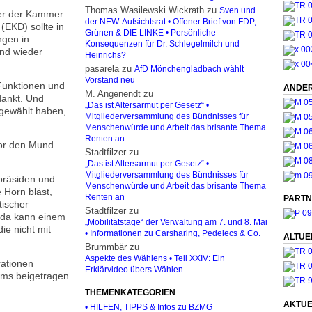
Thomas Wasilewski Wickrath
zu
Sven und
der der Kammer
der NEW-Aufsichtsrat • Offener Brief von FDP,
(EKD) sollte in
Grünen & DIE LINKE • Persönliche
ngen in
Konsequenzen für Dr. Schlegelmilch und
and wieder
Heinrichs?
pasarela
zu
AfD Mönchengladbach wählt
Vorstand neu
 Funktionen und
ANDER
M. Angenendt
zu
dankt. Und
„Das ist Altersarmut per Gesetz“ •
 gewählt haben,
Mitgliederversammlung des Bündnisses für
Menschenwürde und Arbeit das brisante Thema
Renten an
vor den Mund
Stadtfilzer
zu
„Das ist Altersarmut per Gesetz“ •
Mitgliederversammlung des Bündnisses für
präsiden und
Menschenwürde und Arbeit das brisante Thema
 Horn bläst,
Renten an
PARTN
tischer
Stadtfilzer
zu
d da kann einem
„Mobilitätstage“ der Verwaltung am 7. und 8. Mai
ie nicht mit
• Informationen zu Carsharing, Pedelecs & Co.
ALTUE
Brummbär
zu
Aspekte des Wählens • Teil XXIV: Ein
rationen
Erklärvideo übers Wählen
lems beigetragen
THEMENKATEGORIEN
AKTUE
• HILFEN, TIPPS & Infos zu BZMG