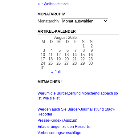
zur Weihnachtszeit
MONATARCHIV
Monatarchiv
ARTIKEL-KALENDER
August 2026
M
D
M
D
F
S
S
1
2
3
4
5
6
7
8
9
10
11
12
13
14
15
16
17
18
19
20
21
22
23
24
25
26
27
28
29
30
31
« Juli
MITMACHEN !
Warum die BürgerZeitung Mönchengladbach so
ist, wie sie ist
Werden auch Sie Bürger-Journalist und Stadt-
Reporter!
Presse-Kodex (Auszug)
Erläuterungen zu den Ressorts
Verbesserungsvorschläge