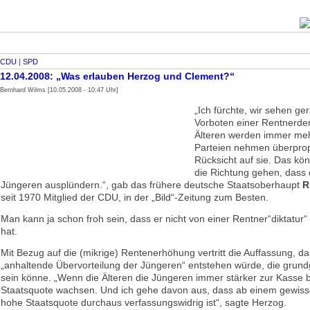
CDU
|
SPD
12.04.2008: „Was erlauben Herzog und Clement?“
Bernhard Wilms [10.05.2008 - 10:47 Uhr]
„Ich fürchte, wir sehen ge
Vorboten einer Rentner­de
Älteren werden immer meh
Parteien nehmen überprop
Rücksicht auf sie. Das kö
die Richtung gehen, dass d
Jüngeren ausplündern.“, gab das frühere deutsche Staatsoberhaupt
R
seit 1970 Mitglied der CDU, in der „Bild“-Zeitung zum Besten.
Man kann ja schon froh sein, dass er nicht von einer Rentner“diktatur
hat.
Mit Bezug auf die (mikrige) Rentenerhöhung vertritt die Auffassung, da
„anhaltende Übervorteilung der Jüngeren“ entstehen würde, die grund
sein könne. „Wenn die Älteren die Jüngeren immer stärker zur Kasse b
Staatsquote wachsen. Und ich gehe davon aus, dass ab einem gewiss
hohe Staatsquote durchaus verfassungswidrig ist“, sagte Herzog.