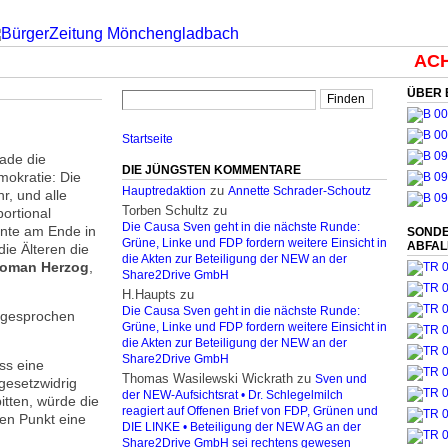
ACHT
ÜBER 
Startseite
rade die
DIE JÜNGSTEN KOMMENTARE
mokratie: Die
zu
Hauptredaktion
Annette Schrader-Schoutz
r, und alle
Torben Schultz
zu
ortional
Die Causa Sven geht in die nächste Runde:
nnte am Ende in
SONDE
Grüne, Linke und FDP fordern weitere Einsicht in
ABFA
ie Älteren die
die Akten zur Beteiligung der NEW an der
oman Herzog
,
Share2Drive GmbH
H.Haupts
zu
Die Causa Sven geht in die nächste Runde:
“ gesprochen
Grüne, Linke und FDP fordern weitere Einsicht in
die Akten zur Beteiligung der NEW an der
Share2Drive GmbH
ss eine
Thomas Wasilewski Wickrath
zu
Sven und
gesetzwidrig
der NEW-Aufsichtsrat • Dr. Schlegelmilch
itten, würde die
reagiert auf Offenen Brief von FDP, Grünen und
en Punkt eine
DIE LINKE • Beteiligung der NEW AG an der
Share2Drive GmbH sei rechtens gewesen